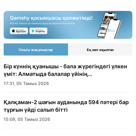
Соңғы жаңалықтар
Ең көп оқылған
Бір күннің қуанышы - бала жүрегіндегі үлкен
үміт: Алматыда балалар үйінің
тәрбиеленушілеріне мерекелік күн
17:31, 05 Тамыз 2026
ұйымдастырылды
Қалқаман-2 шағын ауданында 594 пәтері бар
тұрғын үйді салып бітті
15:09, 05 Тамыз 2026