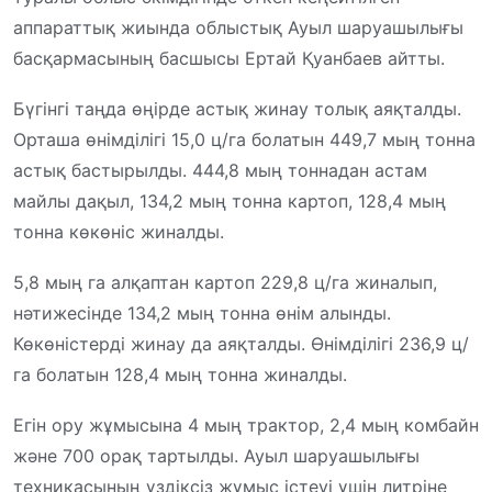
аппараттық жиында облыстық Ауыл шаруашылығы
басқармасының басшысы Ертай Қуанбаев айтты.
Бүгінгі таңда өңірде астық жинау толық аяқталды.
Орташа өнімділігі 15,0 ц/га болатын 449,7 мың тонна
астық бастырылды. 444,8 мың тоннадан астам
майлы дақыл, 134,2 мың тонна картоп, 128,4 мың
тонна көкөніс жиналды.
5,8 мың га алқаптан картоп 229,8 ц/га жиналып,
нәтижесінде 134,2 мың тонна өнім алынды.
Көкөністерді жинау да аяқталды. Өнімділігі 236,9 ц/
га болатын 128,4 мың тонна жиналды.
Егін ору жұмысына 4 мың трактор, 2,4 мың комбайн
және 700 орақ тартылды. Ауыл шаруашылығы
техникасының үздіксіз жұмыс істеуі үшін литріне