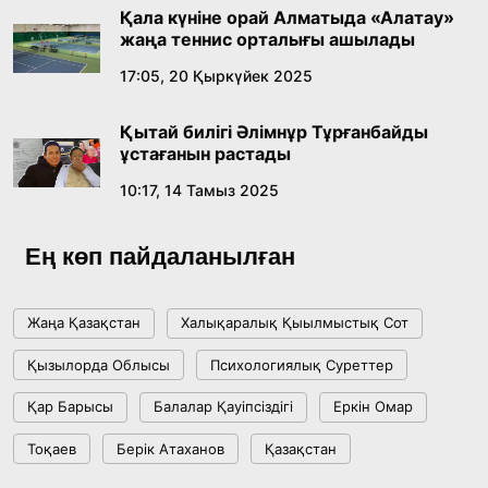
Қала күніне орай Алматыда «Алатау»
18:16, 20 Шілде 2026
жаңа теннис орталығы ашылады
17:05, 20 Қыркүйек 2025
Ұлттық архивтің ашылғанына 20 жыл: негізгі
жетістіктері мен даму бағыты
Қытай билігі Әлімнұр Тұрғанбайды
17:09, 20 Шілде 2026
ұстағанын растады
10:17, 14 Тамыз 2025
Мемлекет басшысы Көбейтұз көлінің жай-
күйіне назар аударды
Ең көп пайдаланылған
18:22, 17 Шілде 2026
Жаңа Қазақстан
Халықаралық Қыылмыстық Сот
АЛТЫН ОРДА ТАРИХЫН ОҚЫТУДЫҢ
Қызылорда Облысы
Психологиялық Суреттер
ИННОВАЦИЯЛЫҚ ТӘСІЛДЕРІ ЕНГІЗІЛЕДІ
Қар Барысы
Балалар Қауіпсіздігі
Еркін Омар
10:28, 15 Шілде 2026
Тоқаев
Берік Атаханов
Қазақстан
Қазақстан ҰҚК: уақыт сын-қатерлері және