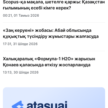
Scopus-қа мақала, шетелге қаржы: Қазақстан
ғылымының есебі кімге керек?
00:21, 01 Тамыз 2026
«Заң керуені» жобасы: Абай облысында
құқықтық түсіндіру жұмыстары жалғасуда
17:31, 31 Шілде 2026
Халықаралық «Формула-1 H2O» жарысын
Қонаев қаласында өткізу жоспарлануда
13:13, 30 Шілде 2026
Асхат Асылбеков: Күшті билікке күшті
тұлғалар керек!
12:01, 28 Шілде 2026