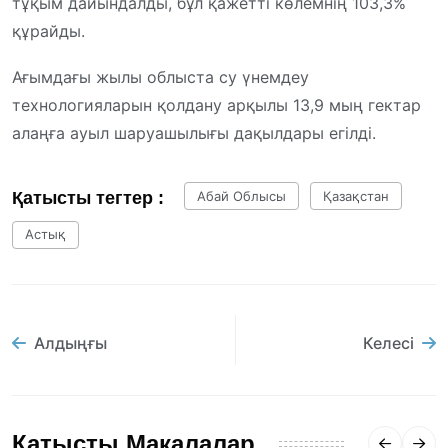
тұқым дайындалды, бұл қажетті көлемнің 103,3%
құрайды.
Ағымдағы жылы облыста су үнемдеу
технологияларын қолдану арқылы 13,9 мың гектар
алаңға ауыл шаруашылығы дақылдары егілді.
Қатысты тегтер :
Абай Облысы
Қазақстан
Астық
Алдыңғы
Келесі
Қатысты Мақалалар