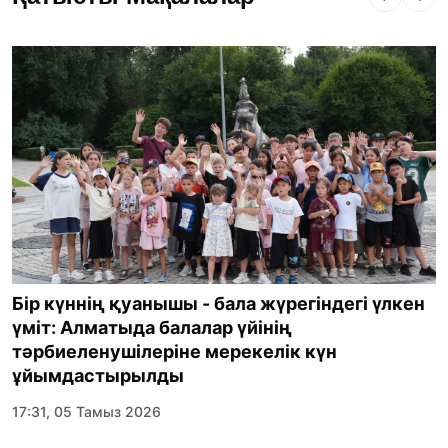
Бір күннің қуанышы - бала жүрегіндегі үлкен
үміт: Алматыда балалар үйінің
тәрбиеленушілеріне мерекелік күн
ұйымдастырылды
17:31, 05 Тамыз 2026