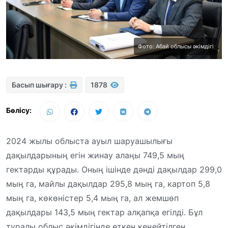
Фото: Абай облысы әкімдігі
Басып шығару :
1878
Бөлісу:
2024 жылы облыста ауыл шаруашылығы
дақылдарының егін жинау алаңы 749,5 мың
гектарды құрады. Оның ішінде дәнді дақылдар 299,0
мың га, майлы дақылдар 295,8 мың га, картоп 5,8
мың га, көкөністер 5,4 мың га, ал жемшөп
дақылдары 143,5 мың гектар алқапқа егілді. Бұл
туралы облыс әкімдігінде өткен кеңейтілген