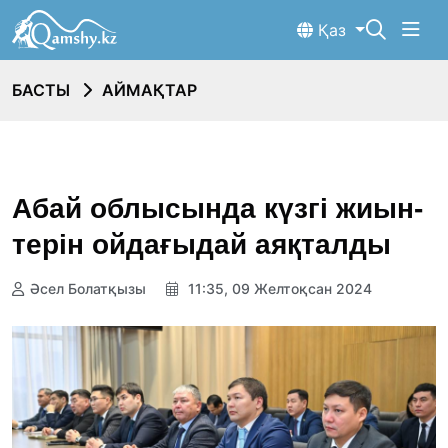
Қаз
БАСТЫ
АЙМАҚТАР
Абай облысында күзгі жиын-
терін ойдағыдай аяқталды
Әсел Болатқызы
11:35, 09 Желтоқсан 2024