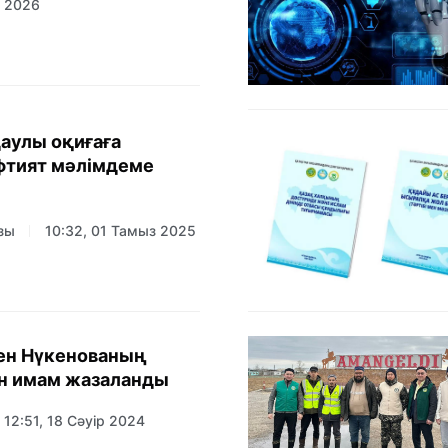
р 2026
даулы оқиғаға
фтият мәлімдеме
зы
10:32, 01 Тамыз 2025
ен Нүкенованың
ан имам жазаланды
12:51, 18 Сәуір 2024