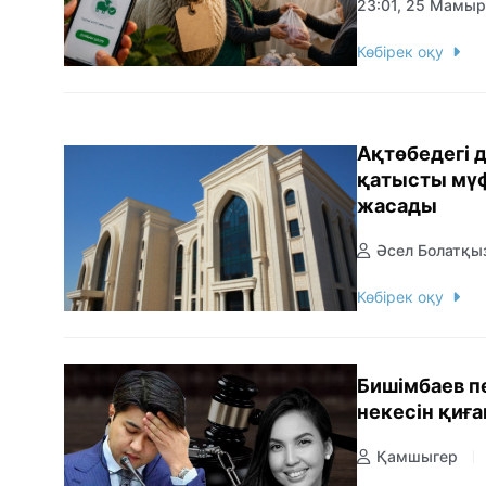
23:01, 25 Мамы
Көбірек оқу
Ақтөбедегі 
қатысты мү
жасады
Әсел Болатқы
Көбірек оқу
Бишімбаев п
некесін қиғ
Қамшыгер