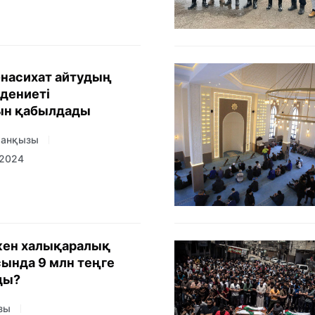
насихат айтудың
әдениеті
ын қабылдады
ханқызы
 2024
кен халықаралық
ында 9 млн теңге
ды?
зы