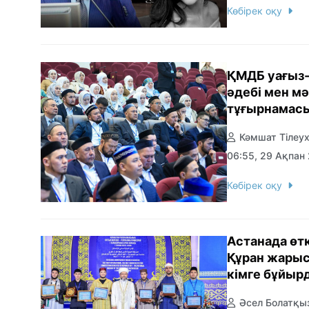
Көбірек оқу
ҚМДБ уағыз-
әдебі мен м
тұғырнамас
Кәмшат Тілеу
06:55, 29 Ақпан
Көбірек оқу
Астанада өт
Құран жарыс
кімге бұйыр
Әсел Болатқы