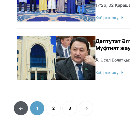
17:26, 02 Қараш
Көбірек оқу
Дептутат Ә
Мүфтият жау
Әсел Болатқы
Көбірек оқу
1
2
3