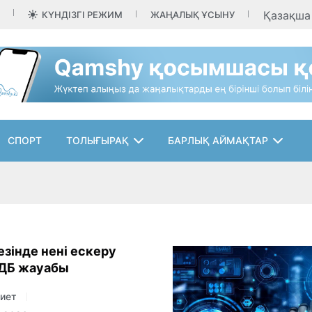
Қазақш
КҮНДІЗГІ РЕЖИМ
ЖАҢАЛЫҚ ҰСЫНУ
СПОРТ
ТОЛЫҒЫРАҚ
БАРЛЫҚ АЙМАҚТАР
езінде нені ескеру
МДБ жауабы
иет