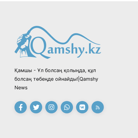
Қамшы - Ұл болсаң қолыңда, құл
болсаң төбеңде ойнайды!|Qamshy
News