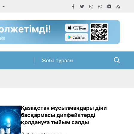
а
Жоба туралы
Қазақстан мұсылмандары діни
басқармасы дипфейктерді
қолдануға тыйым салды