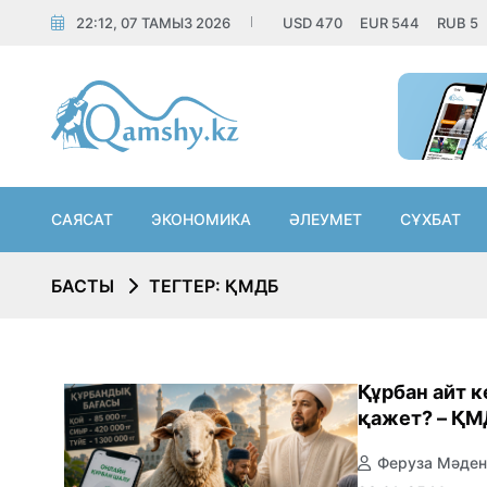
22:12, 07 ТАМЫЗ 2026
USD
470
EUR
544
RUB
5
САЯСАТ
ЭКОНОМИКА
ӘЛЕУМЕТ
СҰХБАТ
БАСТЫ
ТЕГТЕР: ҚМДБ
Құрбан айт к
қажет? – Қ
Феруза Мәден