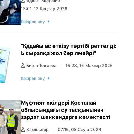
Әділет Мәдениет
13:01, 12 Қаңтар 2026
Көбірек оқу
"Құдайы ас өткізу тәртібі реттелді:
Ысырапқа жол берілмейді"
Бифат Елтаева
15:23, 15 Мамыр 2025
Көбірек оқу
Мүфтият өкілдері Қостанай
облысындағы су тасқынынан
зардап шеккендерге көмектесті
Қамшыгер
07:15, 03 Сәуір 2024