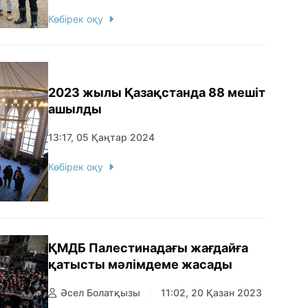
Көбірек оқу
2023 жылы Қазақстанда 88 мешіт
ашылды
13:17, 05 Қаңтар 2024
Көбірек оқу
ҚМДБ Палестинадағы жағдайға
қатысты мәлімдеме жасады
Әсел Болатқызы
11:02, 20 Қазан 2023