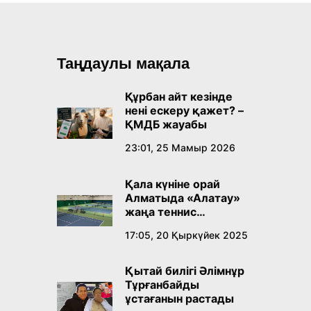
Таңдаулы мақала
Құрбан айт кезінде
нені ескеру қажет? –
ҚМДБ жауабы
23:01, 25 Мамыр 2026
Қала күніне орай
Алматыда «Алатау»
жаңа теннис
орталығы ашылады
17:05, 20 Қыркүйек 2025
Қытай билігі Әлімнұр
Тұрғанбайды
ұстағанын растады