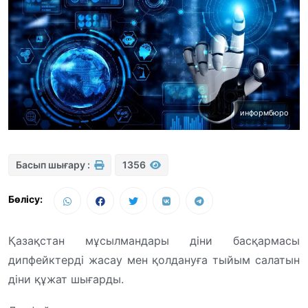
информбюро
Басып шығару :
1356
Бөлісу:
Қазақстан мұсылмандары діни басқармасы
дипфейктерді жасау мен қолдануға тыйым салатын
діни құжат шығарды.