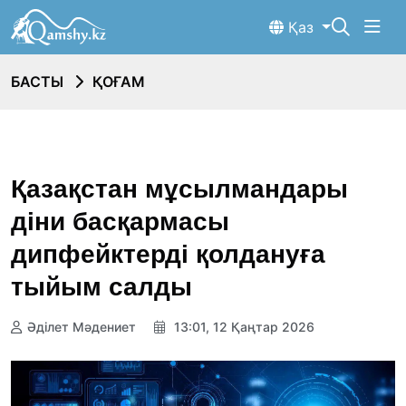
Қаз
БАСТЫ
ҚОҒАМ
Қазақстан мұсылмандары
діни басқармасы
дипфейктерді қолдануға
тыйым салды
Әділет Мәдениет
13:01, 12 Қаңтар 2026