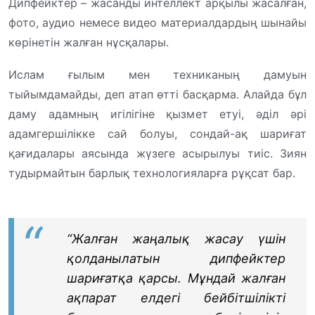
Дипфейктер – жасанды интеллект арқылы жасалған,
фото, аудио немесе видео материалдардың шынайы
көрінетін жалған нұсқалары.
Ислам ғылым мен техниканың дамуын
тыйымдамайды, деп атап өтті басқарма. Алайда бұл
даму адамның игілігіне қызмет етуі, әділ әрі
адамгершілікке сай болуы, сондай-ақ шариғат
қағидалары аясында жүзеге асырылуы тиіс. Зиян
тудырмайтын барлық технологияларға рұқсат бар.
“Жалған жаңалық жасау үшін
қолданылатын дипфейктер
шариғатқа қарсы. Мұндай жалған
ақпарат елдегі бейбітшілікті