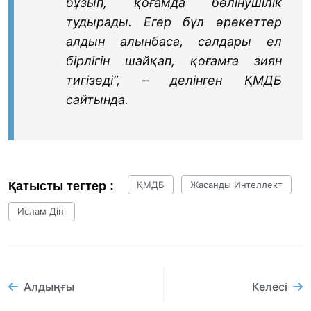
бұзып, қоғамда бөлінушілік
тудырады. Егер бұл әрекеттер
алдын алынбаса, салдары ел
бірлігін шайқап, қоғамға зиян
тигізеді”, – делінген ҚМДБ
сайтында.
Қатысты тегтер :
ҚМДБ
Жасанды Интеллект
Ислам Діні
Алдыңғы
Келесі