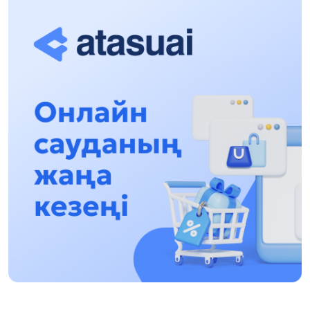
құқықтық түсіндіру жұмыстары жалғасуда
17:31, 31 Шілде 2026
Халықаралық «Формула-1 H2O» жарысын
Қонаев қаласында өткізу жоспарлануда
13:13, 30 Шілде 2026
Асхат Асылбеков: Күшті билікке күшті
тұлғалар керек!
12:01, 28 Шілде 2026
Абзал Достияр: Думан Мұхаметкәрімді
Алматы түрмесіне ауыстыруы мүмкін
16:15, 27 Шілде 2026