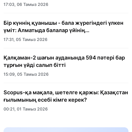
17:03, 06 Тамыз 2026
Бір күннің қуанышы - бала жүрегіндегі үлкен
үміт: Алматыда балалар үйінің
тәрбиеленушілеріне мерекелік күн
17:31, 05 Тамыз 2026
ұйымдастырылды
Қалқаман-2 шағын ауданында 594 пәтері бар
тұрғын үйді салып бітті
15:09, 05 Тамыз 2026
Scopus-қа мақала, шетелге қаржы: Қазақстан
ғылымының есебі кімге керек?
00:21, 01 Тамыз 2026
«Заң керуені» жобасы: Абай облысында