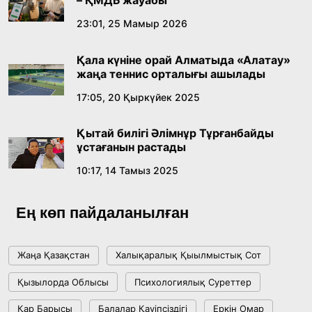
– ҚМДБ жауабы
Қазақ тіліндегі «құт» концептісінің
23:01, 25 Мамыр 2026
лингвомәдени сипаты
Қала күніне орай Алматыда «Алатау»
09:21, 21 Шілде 2026
жаңа теннис орталығы ашылады
17:05, 20 Қыркүйек 2025
Абайдың адам тәрбиесі туралы
көзқарастарының өзектілігі
Қытай билігі Әлімнұр Тұрғанбайды
18:59, 20 Шілде 2026
ұстағанын растады
10:17, 14 Тамыз 2025
Жасанды интеллект: адамзаттың көмекшісі
ме, әлде бәсекелесі ме?
Ең көп пайдаланылған
18:16, 20 Шілде 2026
Жаңа Қазақстан
Халықаралық Қыылмыстық Сот
Ұлттық архивтің ашылғанына 20 жыл: негізгі
Қызылорда Облысы
Психологиялық Суреттер
жетістіктері мен даму бағыты
Қар Барысы
Балалар Қауіпсіздігі
Еркін Омар
17:09, 20 Шілде 2026