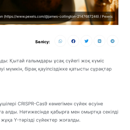
on (https://www.pexels.com/@james-collington-2147687246) / Pexels
Бөлісу:
ады: Қытай ғалымдары ұсақ сүйегі жоқ күміс
уі мүмкін, бірақ қауіпсіздікке қатысты сұрақтар
еушілері CRISPR-Cas9 көмегімен сүйек өсуіне
а алды. Нәтижесінде қабырға мен омыртқа секілді
н жұқа Y-тәрізді сүйектер жоғалды.