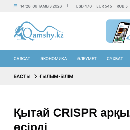
14:28, 06 ТАМЫЗ 2026
USD
470
EUR
545
RUB
5
САЯСАТ
ЭКОНОМИКА
ӘЛЕУМЕТ
СҰХБАТ
БАСТЫ
ҒЫЛЫМ-БІЛІМ
Қытай CRISPR арқы
өсірді