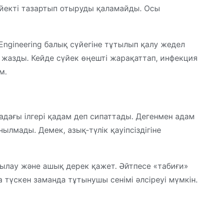
йекті тазартып отыруды қаламайды. Осы
 Engineering балық сүйегіне тұтылып қалу жедел
н жазды. Кейде сүйек өңешті жарақаттап, инфекция
м.
дағы ілгері қадам деп сипаттады. Дегенмен адам
лмады. Демек, азық-түлік қауіпсіздігіне
қылау және ашық дерек қажет. Әйтпесе «табиғи»
түскен заманда тұтынушы сенімі әлсіреуі мүмкін.