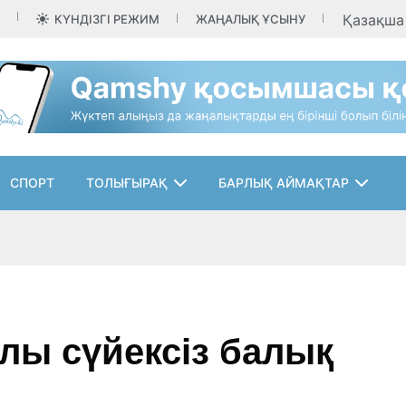
Қазақш
КҮНДІЗГІ РЕЖИМ
ЖАҢАЛЫҚ ҰСЫНУ
СПОРТ
ТОЛЫҒЫРАҚ
БАРЛЫҚ АЙМАҚТАР
лы сүйексіз балық