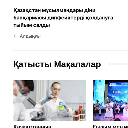
Қазақстан мұсылмандары діни
басқармасы дипфейктерді қолдануға
тыйым салды
Алдыңғы
Қатысты Мақалалар
Қазақстанның
Ғылым мен и