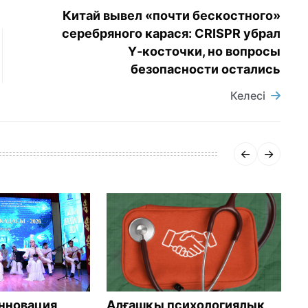
Китай вывел «почти бескостного»
серебряного карася: CRISPR убрал
Y‑косточки, но вопросы
безопасности остались
Келесі
нновация
Алғашқы психологиялық
Б