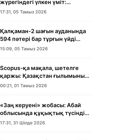
жүрегіндегі үлкен үміт:
Алматыда балалар үйінің
17:31, 05 Тамыз 2026
тәрбиеленушілеріне мерекелік
күн ұйымдастырылды
Қалқаман-2 шағын ауданында
594 пәтері бар тұрғын үйді
салып бітті
15:09, 05 Тамыз 2026
Scopus-қа мақала, шетелге
қаржы: Қазақстан ғылымының
есебі кімге керек?
00:21, 01 Тамыз 2026
«Заң керуені» жобасы: Абай
облысында құқықтық түсіндіру
жұмыстары жалғасуда
17:31, 31 Шілде 2026