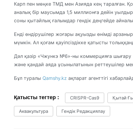
Карп пен мөңке ТМД мен Азияда кең таралған. Қ
аналық бір маусымда 1,5 миллионға дейін уылдыр
соны қытайлық ғалымдар гендік деңгейде айналы
Енді өндірушілер жоғары ақуызды өнімді арзаны
мүмкін. Ал қоғам қауіпсіздікке қатысты толыққан
Дәл қазір «Чжункэ №6»-ны коммерцияға шығару 
және қандай аяда ұсынылатынын реттеушілер ме
Бұл туралы
Qamshy.kz
ақпарат агенттігі хабарлай
Қатысты тегтер :
CRISPR-Cas9
Қытай Ғ
Аквакультура
Гендік Редакциялау