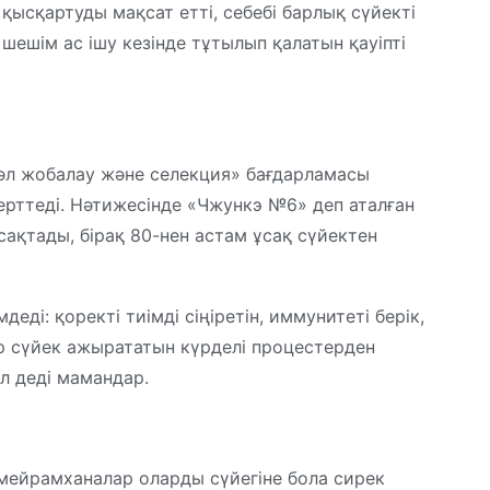
қысқартуды мақсат етті, себебі барлық сүйекті
 шешім ас ішу кезінде тұтылып қалатын қауіпті
әл жобалау және селекция» бағдарламасы
ерттеді. Нәтижесінде «Чжункэ №6» деп аталған
ақтады, бірақ 80-нен астам ұсақ сүйектен
деді: қоректі тиімді сіңіретін, иммунитеті берік,
ер сүйек ажырататын күрделі процестерден
л деді мамандар.
 мейрамханалар оларды сүйегіне бола сирек