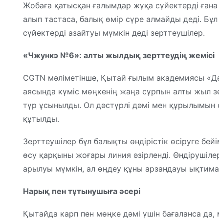
Жобаға қатысқан ғалымдар жұқа сүйектерді ғана 
алып тастаса, балық өмір сүре алмайды деді. Бұл
сүйектерді азайтуы мүмкін деді зерттеушілер.
«Чжункэ №6»: алты жылдық зерттеудің жемісі
CGTN мәліметінше, Қытай ғылым академиясы «Д
аясында күміс мөңкенің жаңа сұрпын алты жыл з
түр ұсынылды. Ол дәстүрлі дәмі мен құрылымын с
құтылды.
Зерттеушілер бұл балықты өндірістік өсіруге бейім
өсу қарқыны жоғары линия әзірленді. Өндірушіл
арылуы мүмкін, ал өңдеу құны арзандауы ықтима
Нарық пен тұтынушыға әсері
Қытайда карп пен мөңке дәмі үшін бағаланса да,