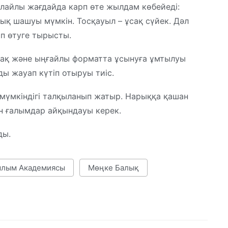
олайлы жағдайда карп өте жылдам көбейеді:
ық шашуы мүмкін. Тосқауыл – ұсақ сүйек. Дәл
п өтуге тырысты.
рақ және ыңғайлы форматта ұсынуға ұмтылуы
ды жауап күтіп отыруы тиіс.
мүмкіндігі талқыланып жатыр. Нарыққа қашан
н ғалымдар айқындауы керек.
ды.
ылым Академиясы
Мөңке Балық