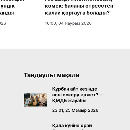
үндік
көмек: баланы стресстен
ж
анды
қалай қорғауға болады?
Қ
н
026
10:00, 04 Наурыз 2026
0
Таңдаулы мақала
Құрбан айт кезінде
нені ескеру қажет? –
ҚМДБ жауабы
23:01, 25 Мамыр 2026
Қала күніне орай