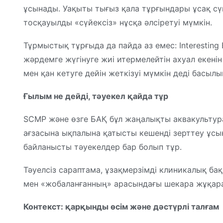
ұсынады. Уақыты тығыз қала тұрғындары ұсақ сү
тосқауылды «сүйексіз» нұсқа әлсіретуі мүмкін.
Тұрмыстық тұрғыда да пайда аз емес: Interesting
жәрдемге жүгінуге жиі итермелейтін ахуал екені
мен қан кетуге дейін жеткізуі мүмкін деді басылы
Ғылым не дейді, тәуекел қайда тұр
SCMP және өзге БАҚ бұл жаңалықты аквакультура
ағзасына ықпалына қатысты кешенді зерттеу ұсыны
байланысты тәуекелдер бар болып тұр.
Тәуелсіз сараптама, ұзақмерзімді клиникалық ба
мен «жобаланғанның» арасындағы шекара жұқара 
Контекст: қарқынды өсім және дәстүрлі талғам