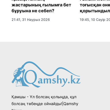
жастарының ғылымға бет
тоғысқан онк
бұруына не себеп?
қорытындыл
21:41, 31 Наурыз 2026
19:45, 10 Сәуір 2
Қамшы - Ұл болсаң қолыңда, құл
болсаң төбеңде ойнайды!|Qamshy