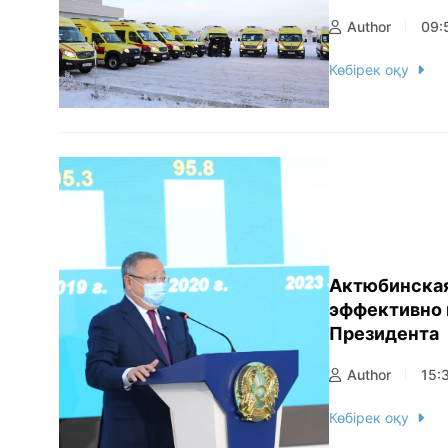
Author
09:
Көбірек оқу
Актюбинская
эффективно 
Президента
Author
15:
Көбірек оқу