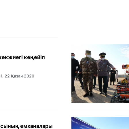
көкжиегі кеңейіп
01, 22 Қазан 2020
ысының емханалары