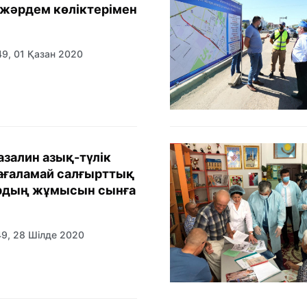
жәрдем көліктерімен
49, 01 Қазан 2020
залин азық-түлік
ағаламай салғырттық
рдың жұмысын сынға
49, 28 Шілде 2020