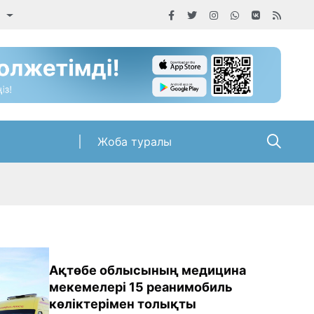
а
Жоба туралы
Ақтөбе облысының медицина
мекемелері 15 реанимобиль
көліктерімен толықты