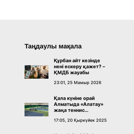
Таңдаулы мақала
Құрбан айт кезінде
нені ескеру қажет? –
ҚМДБ жауабы
23:01, 25 Мамыр 2026
Қала күніне орай
Алматыда «Алатау»
жаңа теннис
орталығы ашылады
17:05, 20 Қыркүйек 2025