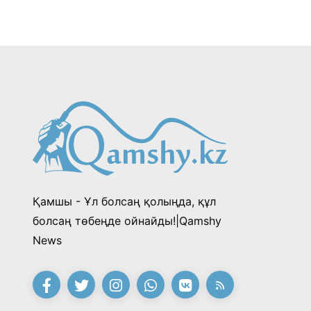
Қамшы - Ұл болсаң қолыңда, құл
болсаң төбеңде ойнайды!|Qamshy
News