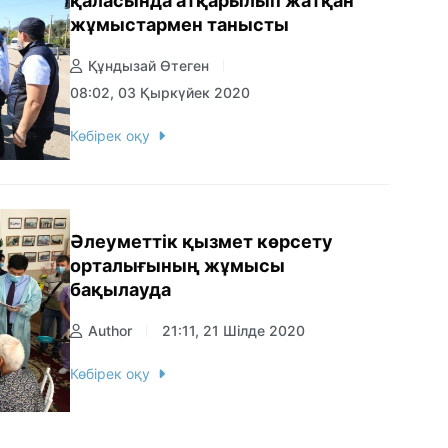
қаласында атқарылып жатқан
жұмыстармен танысты
Құндызай Өтеген
08:02, 03 Қыркүйек 2020
Көбірек оқу
Əлеуметтік қызмет көрсету
орталығының жұмысы
бақылауда
Author
21:11, 21 Шілде 2020
Көбірек оқу