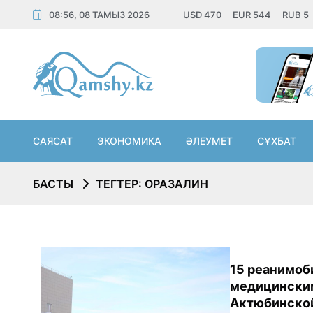
08:56, 08 ТАМЫЗ 2026
USD
470
EUR
544
RUB
5
САЯСАТ
ЭКОНОМИКА
ӘЛЕУМЕТ
СҰХБАТ
БАСТЫ
ТЕГТЕР: ОРАЗАЛИН
15 реанимоб
медицински
Актюбинской