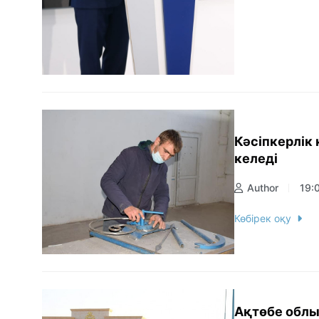
Кәсіпкерлік 
келеді
Author
19:
Көбірек оқу
Ақтөбе обл