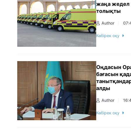
жаңа жедел 
толықты
Author
07:
Көбірек оқу
Оңдасын Ора
бағасын қад
танытқанда
алды
Author
16:
Көбірек оқу