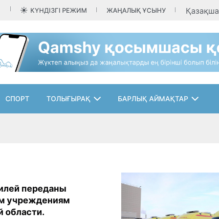
Қазақш
КҮНДІЗГІ РЕЖИМ
ЖАҢАЛЫҚ ҰСЫНУ
СПОРТ
ТОЛЫҒЫРАҚ
БАРЛЫҚ АЙМАҚТАР
илей переданы
м учреждениям
 области.