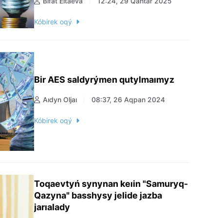
Bıfat Eltaeva
12:24, 29 Qańtar 2025
Kóbirek oqý
Bir AES saldyrýmen qutylmaımyz
Aıdyn Oljaı
08:37, 26 Aqpan 2024
Kóbirek oqý
Toqaevtyń synynan keıin "Samuryq-
Qazyna" basshysy jelide jazba
jarıalady