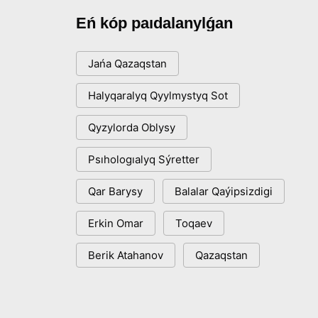
Eń kóp paıdalanylǵan
Jańa Qazaqstan
Halyqaralyq Qyylmystyq Sot
Qyzylorda Oblysy
Psıhologıalyq Sýretter
Qar Barysy
Balalar Qaýipsizdigi
Erkin Omar
Toqaev
Berik Atahanov
Qazaqstan