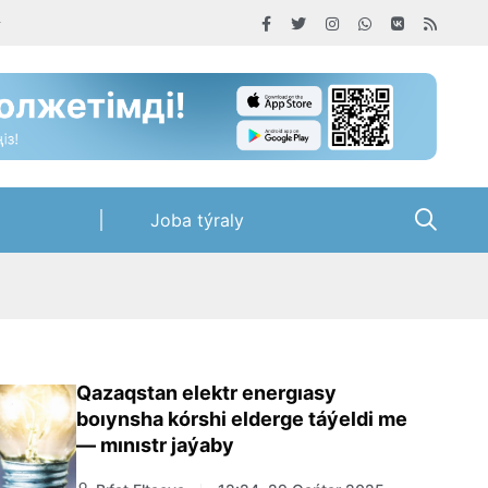
Joba týraly
Qazaqstan elektr energıasy
boıynsha kórshi elderge táýeldi me
— mınıstr jaýaby