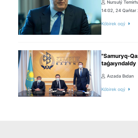
Nursulý Temir
14:02, 24 Qańtar
Kóbirek oqý
"Samuryq-Qaz
taǵaıyndaldy
Aızada Bıdan
Kóbirek oqý