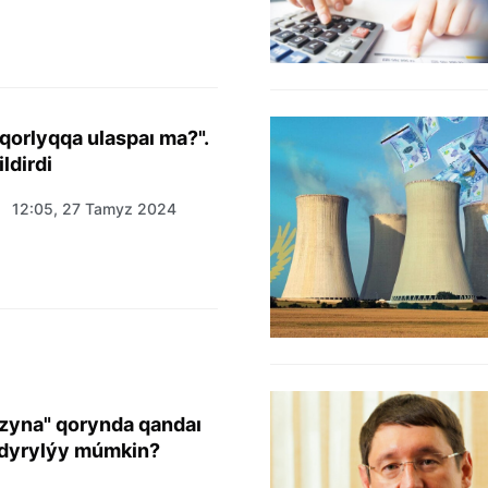
qorlyqqa ulaspaı ma?".
ildirdi
12:05, 27 Tamyz 2024
yna" qorynda qandaı
aldyrylýy múmkin?