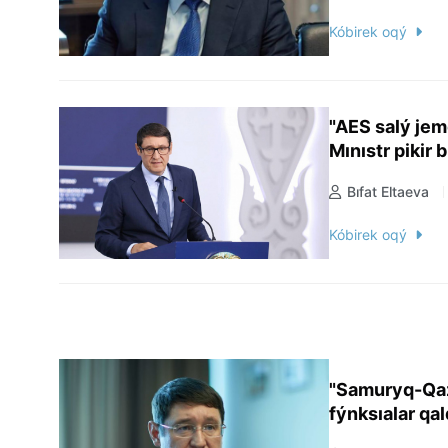
Kóbirek oqý
"AES salý jem
Mınıstr pikir b
Bıfat Eltaeva
Kóbirek oqý
"Samuryq-Qaz
fýnksıalar q