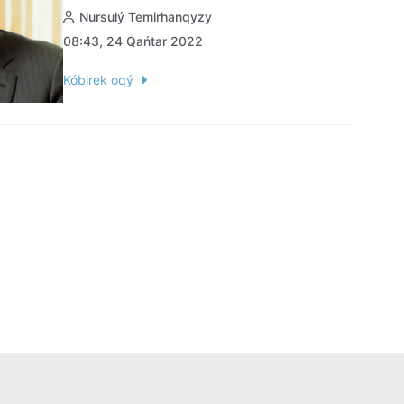
Nursulý Temirhanqyzy
08:43, 24 Qańtar 2022
Kóbirek oqý