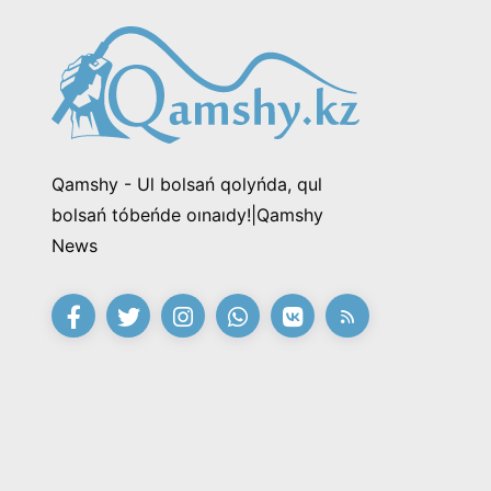
Qamshy - Ul bolsań qolyńda, qul
bolsań tóbeńde oınaıdy!|Qamshy
News