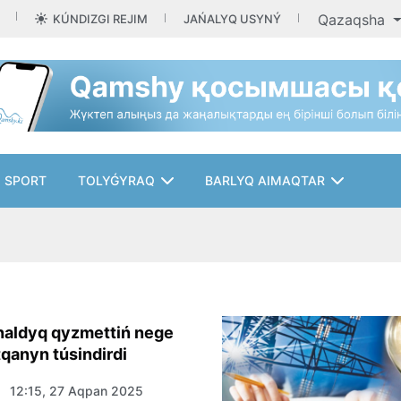
Qazaqsha
KÚNDIZGI REJIM
JAŃALYQ USYNÝ
SPORT
TOLYǴYRAQ
BARLYQ AIMAQTAR
naldyq qyzmettiń nege
qanyn túsindirdi
12:15, 27 Aqpan 2025