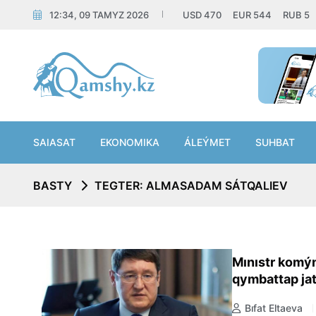
12:34, 09 TAMYZ 2026
USD
470
EUR
544
RUB
5
SAIASAT
EKONOMIKA
ÁLEÝMET
SUHBAT
BASTY
TEGTER: ALMASADAM SÁTQALIEV
Mınıstr komý
qymbattap jat
Bıfat Eltaeva