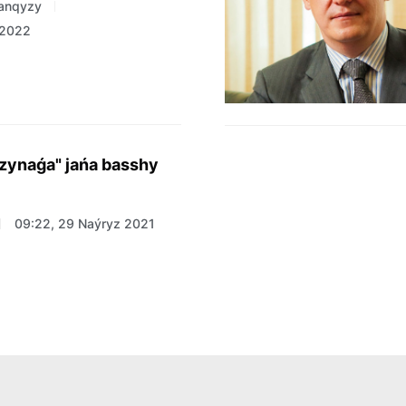
hanqyzy
 2022
ynaǵa" jańa basshy
09:22, 29 Naýryz 2021