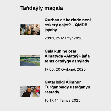
Tańdaýly maqala
Qurban aıt kezinde neni
eskerý qajet? – QMDB
jaýaby
23:01, 25 Mamyr 2026
Qala kúnine oraı
Almatyda «Alataý» jańa
tenıs ortalyǵy ashylady
17:05, 20 Qyrkúıek 2025
Qytaı bıligi Álimnur
Turǵanbaıdy ustaǵanyn
rastady
10:17, 14 Tamyz 2025