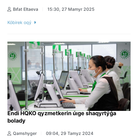
Bıfat Eltaeva
15:30, 27 Mamyr 2025
Kóbirek oqý
Endi HQKO qyzmetkerin úıge shaqyrtýǵa
bolady
Qamshyger
09:04, 29 Tamyz 2024