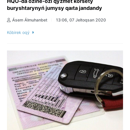
HQO-da ózine-ózi qyzmet kórsetý
buryshtarynyń jumysy qaıta jandandy
Ásem Álmuhanbet
13:06, 07 Jeltoqsan 2020
Kóbirek oqý