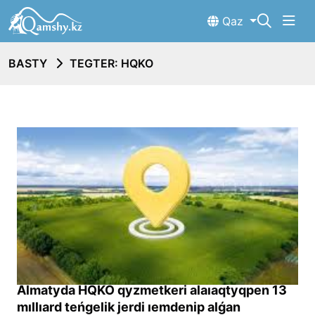
Qaz
BASTY
TEGTER: HQKO
Almatyda HQKO qyzmetkeri alaıaqtyqpen 13
mıllıard teńgelik jerdi ıemdenip alǵan