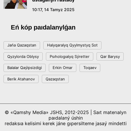
10:17, 14 Tamyz 2025
Eń kóp paıdalanylǵan
Jańa Qazaqstan
Halyqaralyq Qyylmystyq Sot
Qyzylorda Oblysy
Psıhologıalyq Sýretter
Qar Barysy
Balalar Qaýipsizdigi
Erkin Omar
Toqaev
Berik Atahanov
Qazaqstan
© «Qamshy Media» JSHS, 2012-2025 | Saıt materıalyn
paıdalaný úshin
redaksıa kelisimi kerek jáne gıpersilteme jasaý mindetti