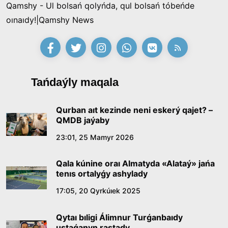
Qamshy - Ul bolsań qolyńda, qul bolsań tóbeńde
oınaıdy!|Qamshy News
Tańdaýly maqala
Qurban aıt kezinde neni eskerý qajet? –
QMDB jaýaby
23:01, 25 Mamyr 2026
Qala kúnine oraı Almatyda «Alataý» jańa
tenıs ortalyǵy ashylady
17:05, 20 Qyrkúıek 2025
Qytaı bıligi Álimnur Turǵanbaıdy
ustaǵanyn rastady