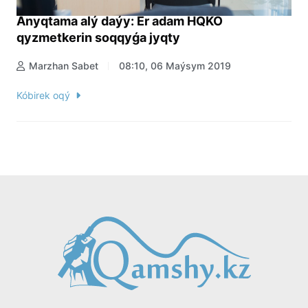
Anyqtama alý daýy: Er adam HQKO
qyzmetkerin soqqyǵa jyqty
Marzhan Sabet
08:10, 06 Maýsym 2019
Kóbirek oqý