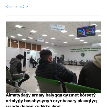
Kóbirek oqý
Almatydaǵy arnaıy halyqqa qyzmet kórsetý
ortalyǵy basshysynyń orynbasary alaıaqtyq
jasady degen kúdikke ilindi