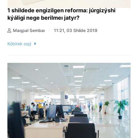
1 shildede engizilgen reforma: júrgizýshi
kýáligi nege berilmeı jatyr?
Maqpal Sembaı
11:21, 03 Shilde 2019
Kóbirek oqý