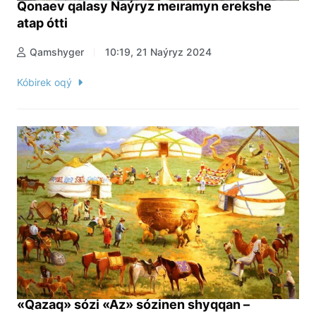
Qonaev qalasy Naýryz meıramyn erekshe
atap ótti
Qamshyger
10:19, 21 Naýryz 2024
Kóbirek oqý
«Qazaq» sózi «Áz» sózinen shyqqan –