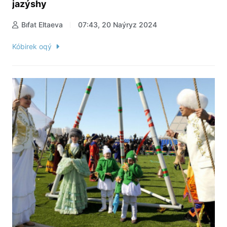
jazýshy
Bıfat Eltaeva
07:43, 20 Naýryz 2024
Kóbirek oqý