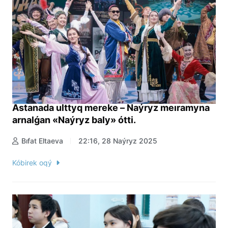
Astanada ulttyq mereke – Naýryz meıramyna
arnalǵan «Naýryz baly» ótti.
Bıfat Eltaeva
22:16, 28 Naýryz 2025
Kóbirek oqý