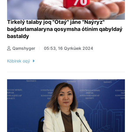
Tirkelý talaby joq "Otaý" jáne "Naýryz"
baǵdarlamalaryna qosymsha ótinim qabyldaý
bastaldy
Qamshyger
05:53, 16 Qyrkúıek 2024
Kóbirek oqý