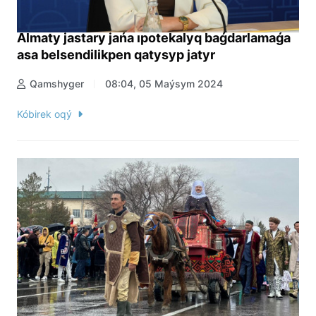
Almaty jastary jańa ıpotekalyq baǵdarlamaǵa
asa belsendilikpen qatysyp jatyr
Qamshyger
08:04, 05 Maýsym 2024
Kóbirek oqý