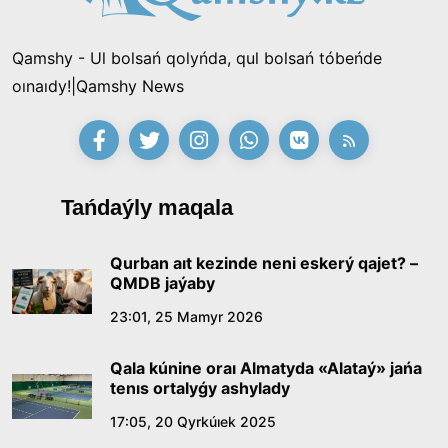
Qamshy - Ul bolsań qolyńda, qul bolsań tóbeńde
oınaıdy!|Qamshy News
Tańdaýly maqala
Qurban aıt kezinde neni eskerý qajet? –
QMDB jaýaby
23:01, 25 Mamyr 2026
Qala kúnine oraı Almatyda «Alataý» jańa
tenıs ortalyǵy ashylady
17:05, 20 Qyrkúıek 2025