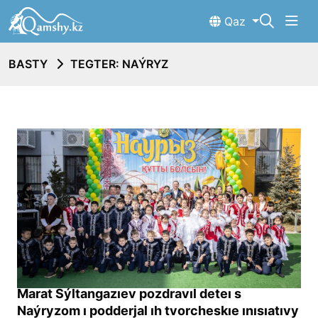
Qaz
BASTY
TEGTER: NAÝRYZ
Marat Sýltangazıev pozdravıl deteı s
Naýryzom ı podderjal ıh tvorcheskıe ınısıatıvy