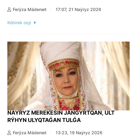
Ferýza Mádenıet
17:07, 21 Naýryz 2026
Kóbirek oqý
NAÝRYZ MEREKESİN JAŃǴYRTQAN, ULT
RÝHYN ULYQTAǴAN TULǴA
Ferýza Mádenıet
13:23, 19 Naýryz 2026