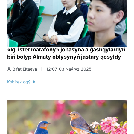
«Igi ister marafony» jobasyna alǵashqylardyń
biri bolyp Almaty oblysynyń jastary qosyldy
Bıfat Eltaeva
12:07, 03 Naýryz 2025
Kóbirek oqý