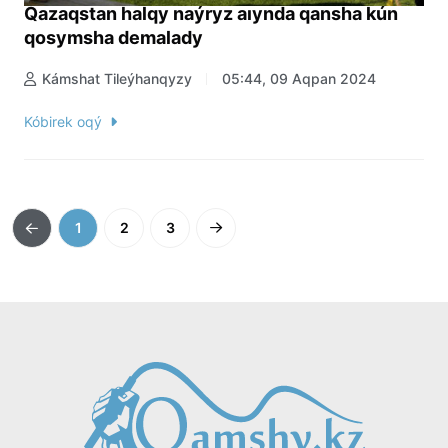
Qazaqstan halqy naýryz aıynda qansha kún
qosymsha demalady
Kámshat Tileýhanqyzy
05:44, 09 Aqpan 2024
Kóbirek oqý
1
2
3