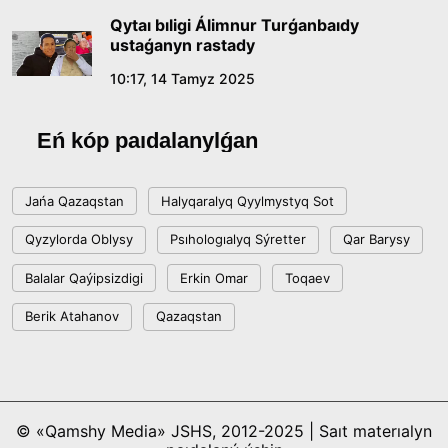
Qytaı bıligi Álimnur Turǵanbaıdy
ustaǵanyn rastady
10:17, 14 Tamyz 2025
Eń kóp paıdalanylǵan
Jańa Qazaqstan
Halyqaralyq Qyylmystyq Sot
Qyzylorda Oblysy
Psıhologıalyq Sýretter
Qar Barysy
Balalar Qaýipsizdigi
Erkin Omar
Toqaev
Berik Atahanov
Qazaqstan
© «Qamshy Media» JSHS, 2012-2025 | Saıt materıalyn