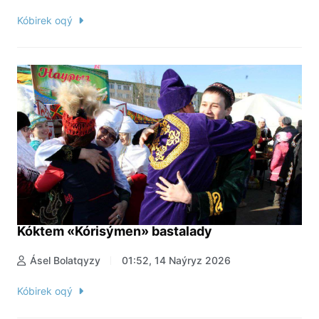
Kóbirek oqý
Kóktem «Kórisýmen» bastalady
Ásel Bolatqyzy
01:52, 14 Naýryz 2026
Kóbirek oqý