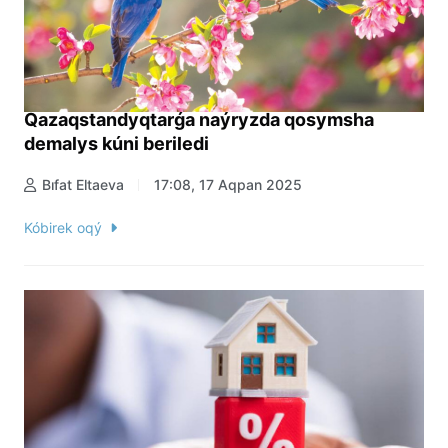
Qazaqstandyqtarǵa naýryzda qosymsha
demalys kúni beriledi
Bıfat Eltaeva
17:08, 17 Aqpan 2025
Kóbirek oqý