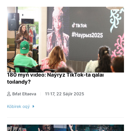
180 myń vıdeo: Naýryz TikTok-ta qalaı
toılandy?
Bıfat Eltaeva
11:17, 22 Sáýir 2025
Kóbirek oqý