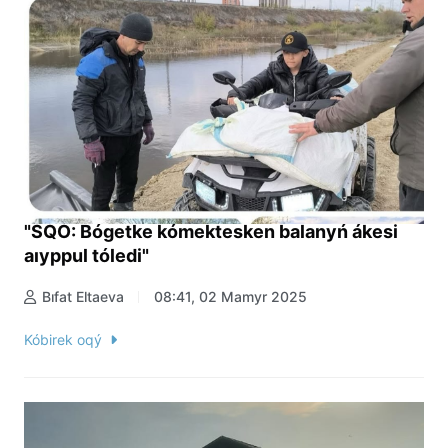
"SQO: Bógetke kómektesken balanyń ákesi
aıyppul tóledi"
Bıfat Eltaeva
08:41, 02 Mamyr 2025
Kóbirek oqý