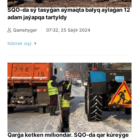
SQO-da sý tasyǵan aýmaqta balyq aýlaǵan 12
adam jaýapqa tartyldy
Qamshyger
07:32, 25 Sáýir 2024
Kóbirek oqý
Qarǵa ketken mıllıondar. SQO-da qar kúreýge