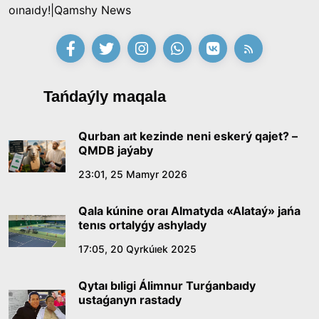
oınaıdy!|Qamshy News
Tańdaýly maqala
Qurban aıt kezinde neni eskerý qajet? –
QMDB jaýaby
23:01, 25 Mamyr 2026
Qala kúnine oraı Almatyda «Alataý» jańa
tenıs ortalyǵy ashylady
17:05, 20 Qyrkúıek 2025
Qytaı bıligi Álimnur Turǵanbaıdy
ustaǵanyn rastady