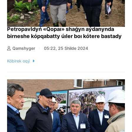
Petropavldyń «Qopaı» shaǵyn aýdanynda
birneshe kópqabatty úıler boı kótere bastady
Qamshyger
05:22, 25 Shilde 2024
Kóbirek oqý