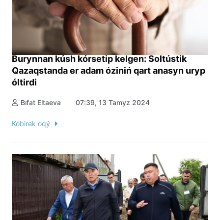
Burynnan kúsh kórsetip kelgen: Soltústik
Qazaqstanda er adam óziniń qart anasyn uryp
óltirdi
Bıfat Eltaeva
07:39, 13 Tamyz 2024
Kóbirek oqý