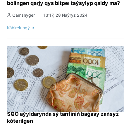
bólingen qarjy qys bitpeı taýsylyp qaldy ma?
Qamshyger
13:17, 28 Naýryz 2024
Kóbirek oqý
SQO aýyldarynda sý tarıfiniń baǵasy zańsyz
kóterilgen