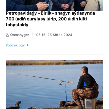
Petropavldaǵy «Birlik» shaǵyn aýdanynda
700 úıdiń qurylysy júrip, 200 úıdiń kilti
tabystaldy
Qamshyger
05:15, 25 Shilde 2024
Kóbirek oqý