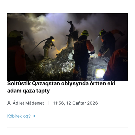
Soltústik Qazaqstan oblysynda órtten eki
adam qaza tapty
Ádilet Mádenıet
11:56, 12 Qańtar 2026
Kóbirek oqý