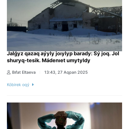
Jalǵyz qazaq aýyly joıylyp barady: Sý joq. Jol
shuryq-tesik. Mádenıet umytyldy
Bıfat Eltaeva
13:43, 27 Aqpan 2025
Kóbirek oqý