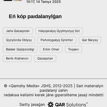
10:17, 14 Tamyz 2025
Eń kóp paıdalanylǵan
Jańa Qazaqstan
Halyqaralyq Qyylmystyq Sot
Qyzylorda Oblysy
Psıhologıalyq Sýretter
Qar Barysy
Balalar Qaýipsizdigi
Erkin Omar
Toqaev
Berik Atahanov
Qazaqstan
© «Qamshy Media» JSHS, 2012-2025 | Saıt materıalyn
paıdalaný úshin
redaksıa kelisimi kerek jáne gıpersilteme jasaý mindetti
Saıtty jasaǵan