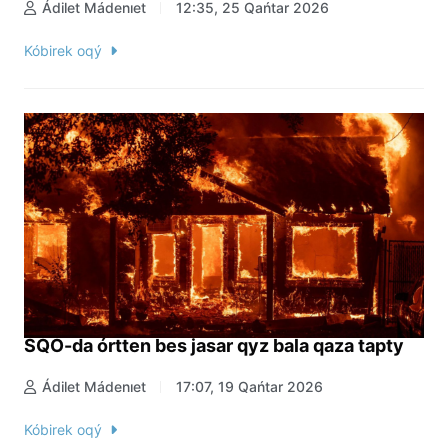
Ádilet Mádenıet
12:35, 25 Qańtar 2026
Kóbirek oqý
SQO-da órtten bes jasar qyz bala qaza tapty
Ádilet Mádenıet
17:07, 19 Qańtar 2026
Kóbirek oqý