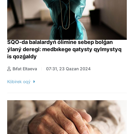
SQO-da balalardyń ólimine sebep bolǵan
ýlaný deregi: medbıkege qatysty qylmystyq
is qozǵaldy
Bıfat Eltaeva
07:31, 23 Qazan 2024
Kóbirek oqý