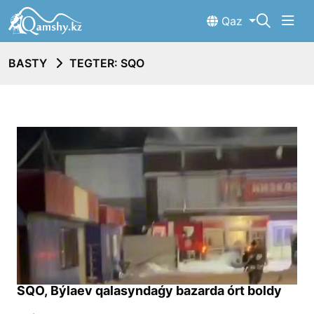
Qaz
BASTY
TEGTER: SQO
SQO, Býlaev qalasyndaǵy bazarda órt boldy