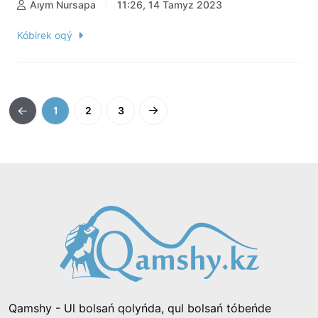
Aıym Nursapa
11:26, 14 Tamyz 2023
Kóbirek oqý
1
2
3
Qamshy - Ul bolsań qolyńda, qul bolsań tóbeńde