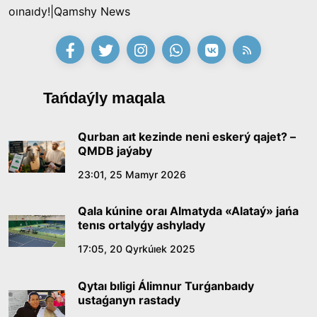
oınaıdy!|Qamshy News
Tańdaýly maqala
Qurban aıt kezinde neni eskerý qajet? –
QMDB jaýaby
23:01, 25 Mamyr 2026
Qala kúnine oraı Almatyda «Alataý» jańa
tenıs ortalyǵy ashylady
17:05, 20 Qyrkúıek 2025
Qytaı bıligi Álimnur Turǵanbaıdy
ustaǵanyn rastady