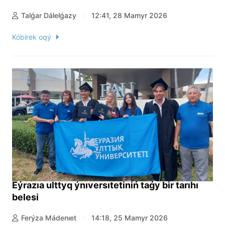
Talǵar Dálelǵazy
12:41, 28 Mamyr 2026
Kóbirek oqý
Eýrazıa ulttyq ýnıversıtetiniń taǵy bir tarıhı
belesi
Ferýza Mádenıet
14:18, 25 Mamyr 2026