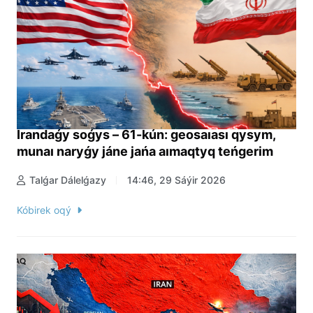
Irandaǵy soǵys – 61-kún: geosaıası qysym,
munaı naryǵy jáne jańa aımaqtyq teńgerim
Talǵar Dálelǵazy
14:46, 29 Sáýir 2026
Kóbirek oqý