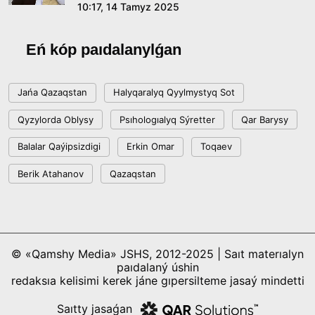
10:17, 14 Tamyz 2025
Eń kóp paıdalanylǵan
Jańa Qazaqstan
Halyqaralyq Qyylmystyq Sot
Qyzylorda Oblysy
Psıhologıalyq Sýretter
Qar Barysy
Balalar Qaýipsizdigi
Erkin Omar
Toqaev
Berik Atahanov
Qazaqstan
© «Qamshy Media» JSHS, 2012-2025 | Saıt materıalyn
paıdalaný úshin
redaksıa kelisimi kerek jáne gıpersilteme jasaý mindetti
Saıtty jasaǵan