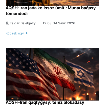
AQSH-Iran jańa kelissóz úmiti: Munaı baǵasy
tómendedi
Talǵar Dálelǵazy
12:08, 14 Sáýir 2026
Kóbirek oqý
AQSH–Iran qaqtyǵysy: teńiz blokadasy