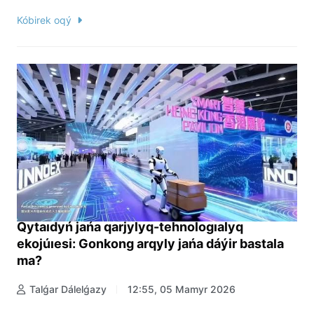
Kóbirek oqý
Qytaıdyń jańa qarjylyq-tehnologıalyq
ekojúıesi: Gonkong arqyly jańa dáýir bastala
ma?
Talǵar Dálelǵazy
12:55, 05 Mamyr 2026