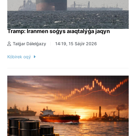
Tramp: Iranmen soǵys aıaqtalýǵa jaqyn
Talǵar Dálelǵazy
14:19, 15 Sáýir 2026
Kóbirek oqý