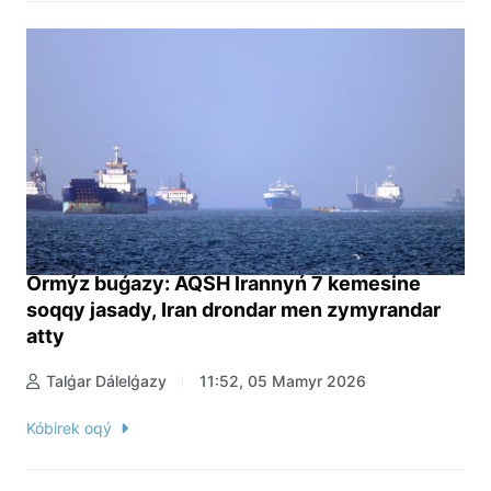
Ormýz buǵazy: AQSH Irannyń 7 kemesine
soqqy jasady, Iran drondar men zymyrandar
atty
Talǵar Dálelǵazy
11:52, 05 Mamyr 2026
Kóbirek oqý