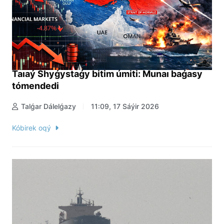
Taıaý Shyǵystaǵy bitim úmiti: Munaı baǵasy
tómendedi
Talǵar Dálelǵazy
11:09, 17 Sáýir 2026
Kóbirek oqý