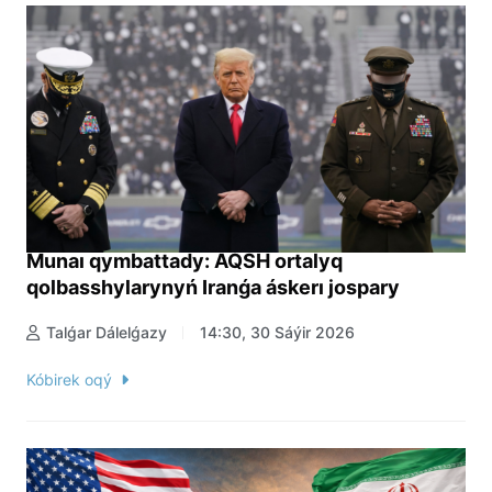
Munaı qymbattady: AQSH ortalyq
qolbasshylarynyń Iranǵa áskerı jospary
Talǵar Dálelǵazy
14:30, 30 Sáýir 2026
Kóbirek oqý