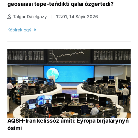
geosaıası tepe-teńdikti qalaı ózgertedi?
Talǵar Dálelǵazy
12:01, 14 Sáýir 2026
Kóbirek oqý
AQSH-Iran kelissóz úmiti: Eýropa bırjalarynyń
ósimi