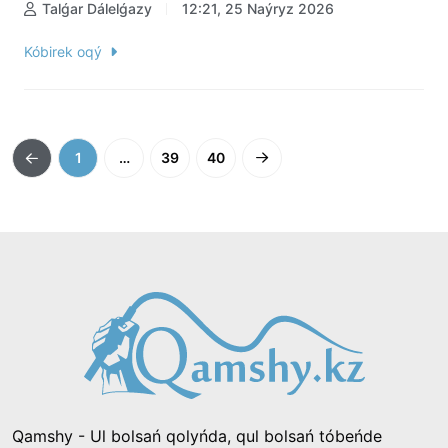
Talǵar Dálelǵazy
12:21, 25 Naýryz 2026
Kóbirek oqý
1
…
39
40
Qamshy - Ul bolsań qolyńda, qul bolsań tóbeńde