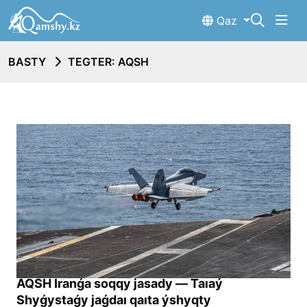
Qaz
BASTY
TEGTER: AQSH
AQSH Iranǵa soqqy jasady — Taıaý
Shyǵystaǵy jaǵdaı qaıta ýshyqty