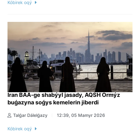
Kóbirek oqý
Iran BAÁ-ge shabýyl jasady, AQSH Ormýz
buǵazyna soǵys kemelerin jiberdi
Talǵar Dálelǵazy
12:39, 05 Mamyr 2026
Kóbirek oqý