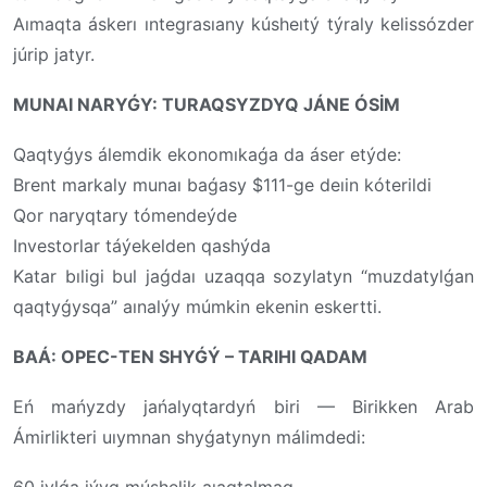
Aımaqta áskerı ıntegrasıany kúsheıtý týraly kelissózder
júrip jatyr.
MUNAI NARYǴY: TURAQSYZDYQ JÁNE ÓSİM
Qaqtyǵys álemdik ekonomıkaǵa da áser etýde:
Brent markaly munaı baǵasy $111-ge deıin kóterildi
Qor naryqtary tómendeýde
Investorlar táýekelden qashýda
Katar bıligi bul jaǵdaı uzaqqa sozylatyn “muzdatylǵan
qaqtyǵysqa” aınalýy múmkin ekenin eskertti.
BAÁ: OPEC-TEN SHYǴÝ – TARIHI QADAM
Eń mańyzdy jańalyqtardyń biri — Birikken Arab
Ámirlikteri uıymnan shyǵatynyn málimdedi:
60 jylǵa jýyq múshelik aıaqtalmaq