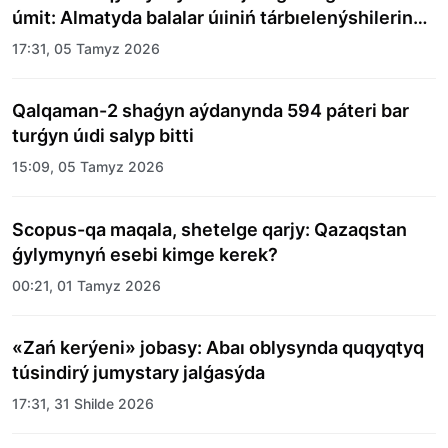
úmit: Almatyda balalar úıiniń tárbıelenýshilerine
merekelik kún uıymdastyryldy
17:31, 05 Tamyz 2026
Qalqaman-2 shaǵyn aýdanynda 594 páteri bar
turǵyn úıdi salyp bitti
15:09, 05 Tamyz 2026
Scopus-qa maqala, shetelge qarjy: Qazaqstan
ǵylymynyń esebi kimge kerek?
00:21, 01 Tamyz 2026
«Zań kerýeni» jobasy: Abaı oblysynda quqyqtyq
túsindirý jumystary jalǵasýda
17:31, 31 Shilde 2026