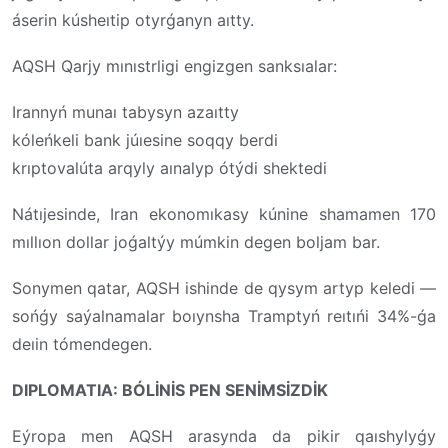
áserin kúsheıtip otyrǵanyn aıtty.
AQSH Qarjy mınıstrligi engizgen sanksıalar:
Irannyń munaı tabysyn azaıtty
kóleńkeli bank júıesine soqqy berdi
krıptovalúta arqyly aınalyp ótýdi shektedi
Nátıjesinde, Iran ekonomıkasy kúnine shamamen 170
mıllıon dollar joǵaltýy múmkin degen boljam bar.
Sonymen qatar, AQSH ishinde de qysym artyp keledi —
sońǵy saýalnamalar boıynsha Tramptyń reıtıńi 34%-ǵa
deıin tómendegen.
DIPLOMATIA: BÓLİNİS PEN SENİMSİZDİK
Eýropa men AQSH arasynda da pikir qaıshylyǵy