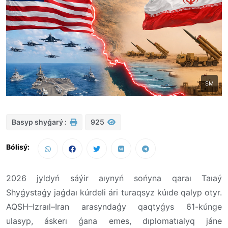
SM
Basyp shyǵarý :
925
Bólisý:
2026 jyldyń sáýir aıynyń sońyna qaraı Taıaý
Shyǵystaǵy jaǵdaı kúrdeli ári turaqsyz kúıde qalyp otyr.
AQSH–Izraıl–Iran arasyndaǵy qaqtyǵys 61-kúnge
ulasyp, áskerı ǵana emes, dıplomatıalyq jáne