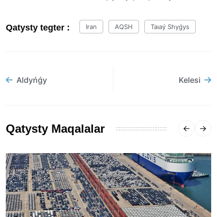
Qatysty tegter :
Iran
AQSH
Taıaý Shyǵys
Aldyńǵy
Kelesi
Qatysty Maqalalar