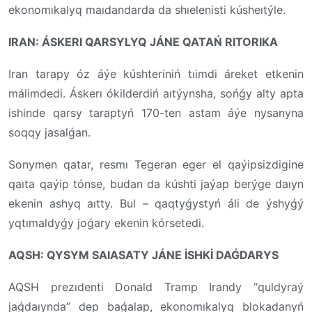
ekonomıkalyq maıdandarda da shıelenisti kúsheıtýle.
IRAN: ÁSKERI QARSYLYQ JÁNE QATAŃ RITORIKA
Iran tarapy óz áýe kúshteriniń tıimdi áreket etkenin
málimdedi. Áskerı ókilderdiń aıtýynsha, sońǵy alty apta
ishinde qarsy taraptyń 170-ten astam áýe nysanyna
soqqy jasalǵan.
Sonymen qatar, resmı Tegeran eger el qaýipsizdigine
qaıta qaýip tónse, budan da kúshti jaýap berýge daıyn
ekenin ashyq aıtty. Bul – qaqtyǵystyń áli de ýshyǵý
yqtımaldyǵy joǵary ekenin kórsetedi.
AQSH: QYSYM SAIASATY JÁNE İSHKİ DAǴDARYS
AQSH prezıdenti Donald Tramp Irandy “quldyraý
jaǵdaıynda” dep baǵalap, ekonomıkalyq blokadanyń