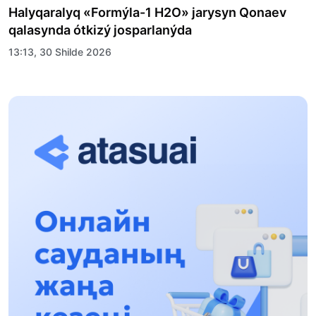
Halyqaralyq «Formýla-1 H2O» jarysyn Qonaev
qalasynda ótkizý josparlanýda
13:13, 30 Shilde 2026
Asqat Asylbekov: Kúshti bılikke kúshti tulǵalar
kerek!
12:01, 28 Shilde 2026
Abzal Dostıar: Dýman Muhametkárimdi Almaty
túrmesine aýystyrýy múmkin
16:15, 27 Shilde 2026
Óskenbaı Qulataıuly: Rýhanıatqa qyzmet etken
qalamger
17:46, 26 Shilde 2026