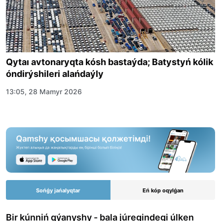
Qytaı avtonaryqta kósh bastaýda; Batystyń kólik
óndirýshileri alańdaýly
13:05, 28 Mamyr 2026
Sońǵy jańalyqtar
Eń kóp oqylǵan
Bir kúnniń qýanyshy - bala júregindegi úlken