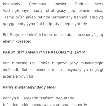
baıqalady. Germanıa kansleri Frıdrıh Mers
Vashıngtonnyń naqty strategıasy joq ekenin aıtsa,
Tramp oǵan jaýap retinde Germanıany Irannyń ıadrolyq
qarýǵa umtylýyna “jol berip otyr” dep aıyptady.
Bul Batys elderiniń ishinde de birtutas pozısıanyń joq
ekenin kórsetedi.
PARSY SHYǴANAǴY: STRATEGIALYQ QAÝİP
Iran birneshe ret Ormýz buǵazyn jabý múmkindigin
meńzedi. Bul — álemdik munaı tasymalynyń negizgi
arterıalarynyń biri.
Parsy shyǵanaǵyndaǵy elder:
Irannyń bul áreketin “zańsyz” dep atady
teńizdegi erkin navıgasıany saqtaýǵa shaqyrdy