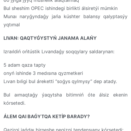
Bul sheshim OPEC ishindegi birlikti álsiretýi múmkin
Munaı naryǵyndaǵy jańa kúshter balansy qalyptasýy
yqtımal
LIVAN: QAQTYǴYSTYŃ JANAMA ALAŃY
Izraıldiń ońtústik Lıvandaǵy soqqylary saldarynan:
5 adam qaza tapty
onyń ishinde 3 medısına qyzmetkeri
Lıvan bıligi bul áreketti “soǵys qylmysy” dep atady.
Bul aımaqtaǵy ýaqytsha bitimniń óte álsiz ekenin
kórsetedi.
ÁLEM QAI BAǴYTQA KETİP BARADY?
Qazirgi jaǵdaı birneshe negizgi tendensıany kórsetedi: