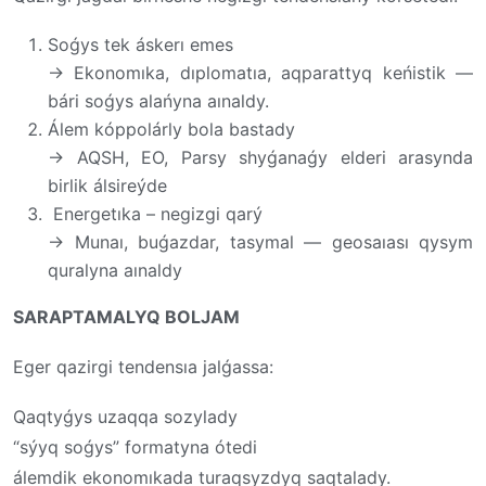
Soǵys tek áskerı emes
→ Ekonomıka, dıplomatıa, aqparattyq keńistik —
bári soǵys alańyna aınaldy.
Álem kóppolárly bola bastady
→ AQSH, EO, Parsy shyǵanaǵy elderi arasynda
birlik álsireýde
Energetıka – negizgi qarý
→ Munaı, buǵazdar, tasymal — geosaıası qysym
quralyna aınaldy
SARAPTAMALYQ BOLJAM
Eger qazirgi tendensıa jalǵassa:
Qaqtyǵys uzaqqa sozylady
“sýyq soǵys” formatyna ótedi
álemdik ekonomıkada turaqsyzdyq saqtalady.