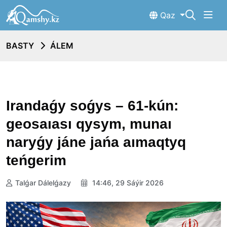
Qaz
BASTY
ÁLEM
Irandaǵy soǵys – 61-kún:
geosaıası qysym, munaı
naryǵy jáne jańa aımaqtyq
teńgerim
Talǵar Dálelǵazy
14:46, 29 Sáýir 2026