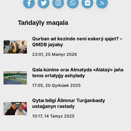
09:21, 21 Shilde 2026
Abaıdyń adam tárbıesi týraly kózqarastarynyń
Tańdaýly maqala
ózektiligi
18:59, 20 Shilde 2026
Qurban aıt kezinde neni eskerý qajet? –
QMDB jaýaby
Jasandy ıntellekt: adamzattyń kómekshisi me,
23:01, 25 Mamyr 2026
álde básekelesi me?
Qala kúnine oraı Almatyda «Alataý» jańa
18:16, 20 Shilde 2026
tenıs ortalyǵy ashylady
17:05, 20 Qyrkúıek 2025
Ulttyq arhıvtiń ashylǵanyna 20 jyl: negizgi
jetistikteri men damý baǵyty
Qytaı bıligi Álimnur Turǵanbaıdy
17:09, 20 Shilde 2026
ustaǵanyn rastady
10:17, 14 Tamyz 2025
Memleket basshysy Kóbeıtuz kóliniń jaı-kúıine