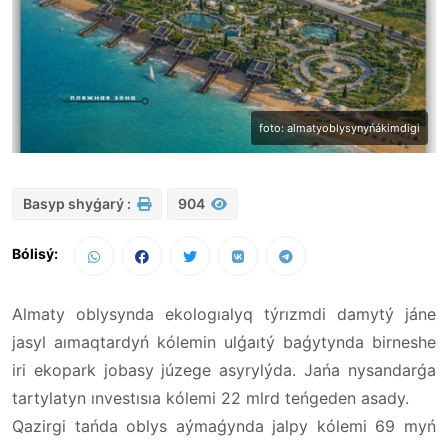
foto: almatyoblysynyńákimdigi
Basyp shyǵarý :
904
Bólisý:
Almaty oblysynda ekologıalyq týrızmdi damytý jáne
jasyl aımaqtardyń kólemin ulǵaıtý baǵytynda birneshe
iri ekopark jobasy júzege asyrylýda. Jańa nysandarǵa
tartylatyn ınvestısıa kólemi 22 mlrd teńgeden asady.
Qazirgi tańda oblys aýmaǵynda jalpy kólemi 69 myń