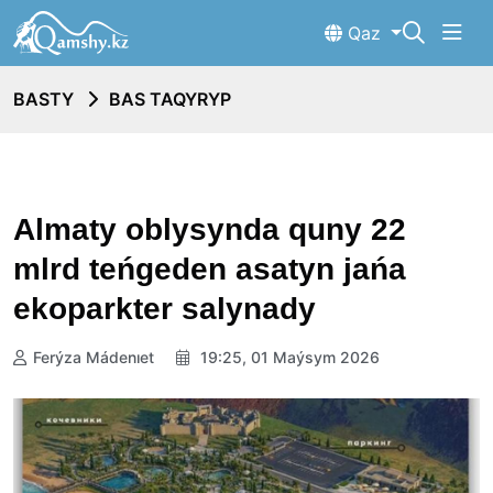
Qaz
BASTY
BAS TAQYRYP
Almaty oblysynda quny 22
mlrd teńgeden asatyn jańa
ekoparkter salynady
Ferýza Mádenıet
19:25, 01 Maýsym 2026