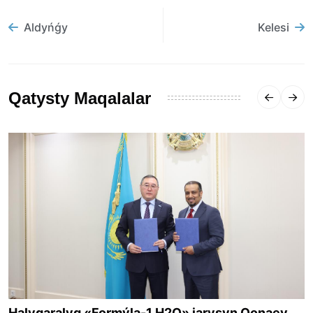
Aldyńǵy
Kelesi
Qatysty Maqalalar
Halyqaralyq «Formýla-1 H2O» jarysyn Qonaev