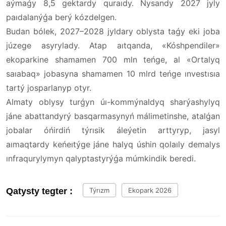
aýmaǵy 8,5 gektardy quraıdy. Nysandy 2027 jyly
paıdalanýǵa berý kózdelgen.
Budan bólek, 2027–2028 jyldary oblysta taǵy eki joba
júzege asyrylady. Atap aıtqanda, «Kóshpendiler»
ekoparkine shamamen 700 mln teńge, al «Ortalyq
saıabaq» jobasyna shamamen 10 mlrd teńge ınvestısıa
tartý josparlanyp otyr.
Almaty oblysy turǵyn úı-kommýnaldyq sharýashylyq
jáne abattandyrý basqarmasynyń málimetinshe, atalǵan
jobalar óńirdiń týrısik áleýetin arttyryp, jasyl
aımaqtardy keńeıtýge jáne halyq úshin qolaıly demalys
ınfraqurylymyn qalyptastyrýǵa múmkindik beredi.
Qatysty tegter :
Týrızm
Ekopark 2026