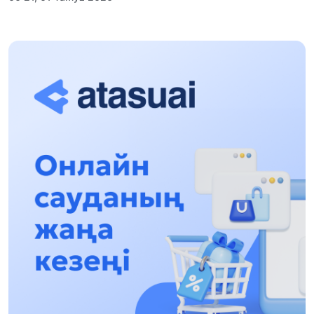
«Zań kerýeni» jobasy: Abaı oblysynda quqyqtyq
túsindirý jumystary jalǵasýda
17:31, 31 Shilde 2026
Halyqaralyq «Formýla-1 H2O» jarysyn Qonaev
qalasynda ótkizý josparlanýda
13:13, 30 Shilde 2026
Asqat Asylbekov: Kúshti bılikke kúshti tulǵalar
kerek!
12:01, 28 Shilde 2026
Abzal Dostıar: Dýman Muhametkárimdi Almaty
túrmesine aýystyrýy múmkin