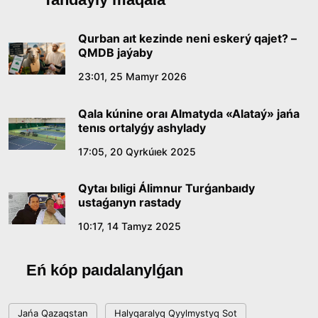
baıqaýynyń jeńimpazy Aqerke Amalátty
qabyldady
16:27, 23 Shilde 2026
Qurban aıt kezinde neni eskerý qajet? –
QMDB jaýaby
Qazaq tilindegi «qut» konseptisiniń
23:01, 25 Mamyr 2026
lıngvomádenı sıpaty
Qala kúnine oraı Almatyda «Alataý» jańa
09:21, 21 Shilde 2026
tenıs ortalyǵy ashylady
17:05, 20 Qyrkúıek 2025
Abaıdyń adam tárbıesi týraly kózqarastarynyń
ózektiligi
Qytaı bıligi Álimnur Turǵanbaıdy
18:59, 20 Shilde 2026
ustaǵanyn rastady
10:17, 14 Tamyz 2025
Jasandy ıntellekt: adamzattyń kómekshisi me,
álde básekelesi me?
Eń kóp paıdalanylǵan
18:16, 20 Shilde 2026
Jańa Qazaqstan
Halyqaralyq Qyylmystyq Sot