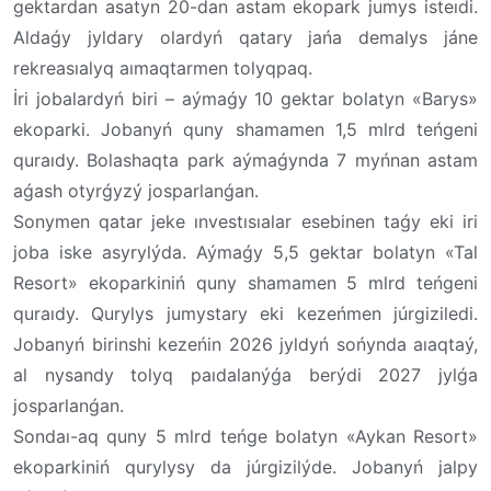
gektardan asatyn 20-dan astam ekopark jumys isteıdi.
Aldaǵy jyldary olardyń qatary jańa demalys jáne
rekreasıalyq aımaqtarmen tolyqpaq.
İri jobalardyń biri – aýmaǵy 10 gektar bolatyn «Barys»
ekoparki. Jobanyń quny shamamen 1,5 mlrd teńgeni
quraıdy. Bolashaqta park aýmaǵynda 7 myńnan astam
aǵash otyrǵyzý josparlanǵan.
Sonymen qatar jeke ınvestısıalar esebinen taǵy eki iri
joba iske asyrylýda. Aýmaǵy 5,5 gektar bolatyn «Tal
Resort» ekoparkiniń quny shamamen 5 mlrd teńgeni
quraıdy. Qurylys jumystary eki kezeńmen júrgiziledi.
Jobanyń birinshi kezeńin 2026 jyldyń sońynda aıaqtaý,
al nysandy tolyq paıdalanýǵa berýdi 2027 jylǵa
josparlanǵan.
Sondaı-aq quny 5 mlrd teńge bolatyn «Aykan Resort»
ekoparkiniń qurylysy da júrgizilýde. Jobanyń jalpy