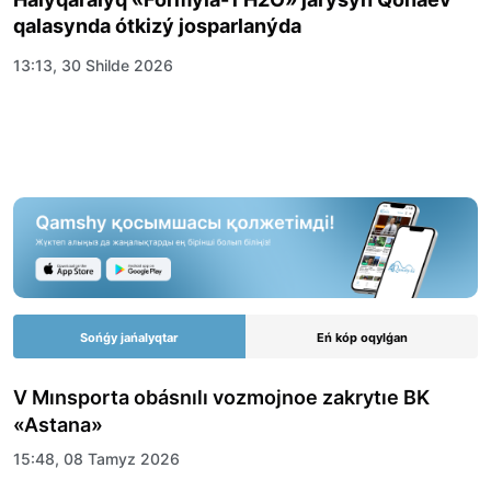
qalasynda ótkizý josparlanýda
13:13, 30 Shilde 2026
Sońǵy jańalyqtar
Eń kóp oqylǵan
V Mınsporta obásnılı vozmojnoe zakrytıe BK
«Astana»
15:48, 08 Tamyz 2026