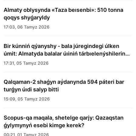
Almaty oblysynda «Taza beısenbi»: 510 tonna
qoqys shyǵaryldy
17:03, 06 Tamyz 2026
Bir kúnniń qýanyshy - bala júregindegi úlken
úmit: Almatyda balalar úıiniń tárbıelenýshilerine
merekelik kún uıymdastyryldy
17:31, 05 Tamyz 2026
Qalqaman-2 shaǵyn aýdanynda 594 páteri bar
turǵyn úıdi salyp bitti
15:09, 05 Tamyz 2026
Scopus-qa maqala, shetelge qarjy: Qazaqstan
ǵylymynyń esebi kimge kerek?
00:21, 01 Tamyz 2026