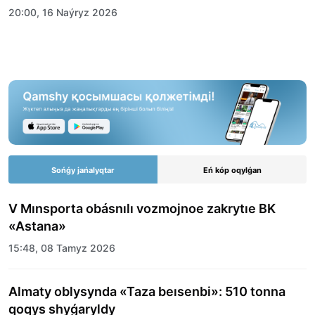
20:00, 16 Naýryz 2026
Sońǵy jańalyqtar
Eń kóp oqylǵan
V Mınsporta obásnılı vozmojnoe zakrytıe BK
«Astana»
15:48, 08 Tamyz 2026
Almaty oblysynda «Taza beısenbi»: 510 tonna
qoqys shyǵaryldy