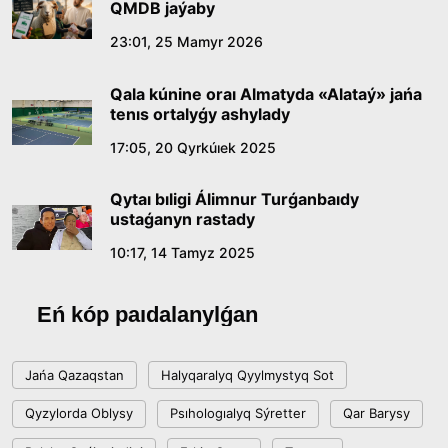
QMDB jaýaby
Qazaq tilindegi «qut» konseptisiniń
23:01, 25 Mamyr 2026
lıngvomádenı sıpaty
Qala kúnine oraı Almatyda «Alataý» jańa
09:21, 21 Shilde 2026
tenıs ortalyǵy ashylady
17:05, 20 Qyrkúıek 2025
Abaıdyń adam tárbıesi týraly kózqarastarynyń
ózektiligi
Qytaı bıligi Álimnur Turǵanbaıdy
18:59, 20 Shilde 2026
ustaǵanyn rastady
10:17, 14 Tamyz 2025
Jasandy ıntellekt: adamzattyń kómekshisi me,
álde básekelesi me?
Eń kóp paıdalanylǵan
18:16, 20 Shilde 2026
Jańa Qazaqstan
Halyqaralyq Qyylmystyq Sot
Ulttyq arhıvtiń ashylǵanyna 20 jyl: negizgi
Qyzylorda Oblysy
Psıhologıalyq Sýretter
Qar Barysy
jetistikteri men damý baǵyty