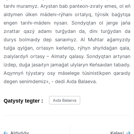
tarıhı muramyz. Arystan bab panteon-zıraty emes, ol eń
aldymen úlken mádenı-rýhanı ortalyq, týrısik baǵytqa
engen tarıhı-mádenı nysan. Sondyqtan ol jerge jańa
zırattar qazý adamı turǵydan da, dinı turǵydan da
durys bolmaıdy dep sanaımyz. Al Muhtar aǵamyzdy
tulǵa qylǵan, ortasyn keńeıtip, rýhyn shyńdaǵan qala,
zıalylardyń ortasy – Almaty qalasy. Sondyqtan artynan
izdep, duǵa jasaıtyn jamaǵat ulylaryn Keńsaıdan tabady.
Aqynnyń týystary osy máselege túsinistikpen qaraıdy
degen senimdemiz», - dedi Aıda Balaeva.
Qatysty tegter :
Aıda Balaeva
Aldyńǵy
Kelesi