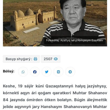
Fotokollaj: Azattyq ruhy/Ábilqasym Esentaev
Basyp shyǵarý :
2507
Bólisý:
Keshe, 19 sáýir kúni Qazaqstannyń halyq jazýshysy,
kórnekti aqyn ári qoǵam qaıratkeri Muhtar Shahanov
84 jasynda ómirden ótken bolatyn. Búgin áleýmettik
jelide aqynnyń jary Hanshaıym Shahanovanyń Muhtar