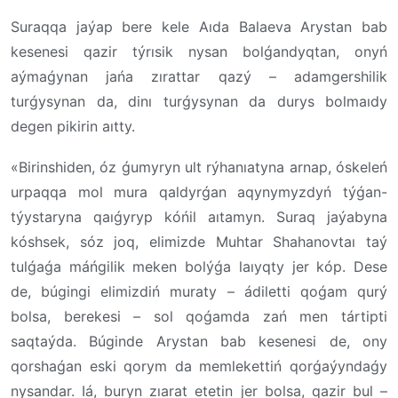
Suraqqa jaýap bere kele Aıda Balaeva Arystan bab
kesenesi qazir týrısik nysan bolǵandyqtan, onyń
aýmaǵynan jańa zırattar qazý – adamgershilik
turǵysynan da, dinı turǵysynan da durys bolmaıdy
degen pikirin aıtty.
«Birinshiden, óz ǵumyryn ult rýhanıatyna arnap, óskeleń
urpaqqa mol mura qaldyrǵan aqynymyzdyń týǵan-
týystaryna qaıǵyryp kóńil aıtamyn. Suraq jaýabyna
kóshsek, sóz joq, elimizde Muhtar Shahanovtaı taý
tulǵaǵa máńgilik meken bolýǵa laıyqty jer kóp. Dese
de, búgingi elimizdiń muraty – ádiletti qoǵam qurý
bolsa, berekesi – sol qoǵamda zań men tártipti
saqtaýda. Búginde Arystan bab kesenesi de, ony
qorshaǵan eski qorym da memlekettiń qorǵaýyndaǵy
nysandar. Iá, buryn zıarat etetin jer bolsa, qazir bul –