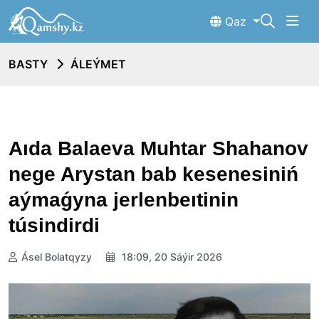
Qaz
BASTY
ÁLEÝMET
Aıda Balaeva Muhtar Shahanov
nege Arystan bab kesenesiniń
aýmaǵyna jerlenbeıtinin
túsindirdi
Ásel Bolatqyzy
18:09, 20 Sáýir 2026