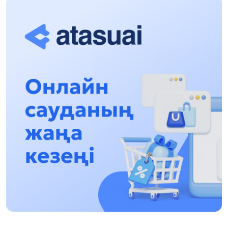
túsindirý jumystary jalǵasýda
17:31, 31 Shilde 2026
Halyqaralyq «Formýla-1 H2O» jarysyn Qonaev
qalasynda ótkizý josparlanýda
13:13, 30 Shilde 2026
Asqat Asylbekov: Kúshti bılikke kúshti tulǵalar
kerek!
12:01, 28 Shilde 2026
Abzal Dostıar: Dýman Muhametkárimdi Almaty
túrmesine aýystyrýy múmkin
16:15, 27 Shilde 2026