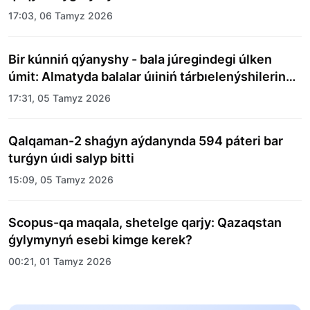
17:03, 06 Tamyz 2026
Bir kúnniń qýanyshy - bala júregindegi úlken
úmit: Almatyda balalar úıiniń tárbıelenýshilerine
merekelik kún uıymdastyryldy
17:31, 05 Tamyz 2026
Qalqaman-2 shaǵyn aýdanynda 594 páteri bar
turǵyn úıdi salyp bitti
15:09, 05 Tamyz 2026
Scopus-qa maqala, shetelge qarjy: Qazaqstan
ǵylymynyń esebi kimge kerek?
00:21, 01 Tamyz 2026
«Zań kerýeni» jobasy: Abaı oblysynda quqyqtyq