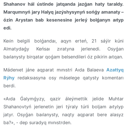
Shahanov hál ústinde jatqanda jazǵan haty taraldy.
Marqumnyń jary Halyq jazýshysynyń sońǵy amanaty –
ózin Arystan bab kesenesine jerleý bolǵanyn aıtyp
edi.
Keıin belgili bolǵandaı, aqyn erteń, 21 sáýir kúni
Almatydaǵy Keńsaı zıratyna jerlenedi. Osyǵan
baılanysty birqatar qoǵam belsendileri óz pikirin aıtqan.
Mádenıet jáne aqparat mınıstri Aıda Balaeva
Azattyq
Rýhy
redaksıasyna osy máselege qatysty komentarı
berdi.
«Aıda Ǵalymǵyzy, qazir áleýmettik jelide Muhtar
Shahanovtyń jerlenetin jeri týraly túrli boljam aıtylyp
jatyr. Osyǵan baılanysty, naqty aqparat bere alasyz
ba?», - dep suradyq mınıstrden.