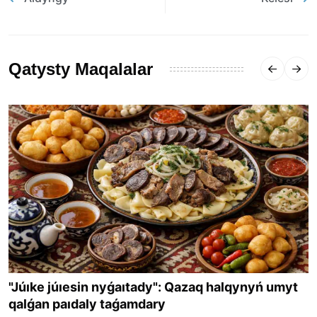
Qatysty Maqalalar
"Júıke júıesin nyǵaıtady": Qazaq halqynyń umyt
qalǵan paıdaly taǵamdary