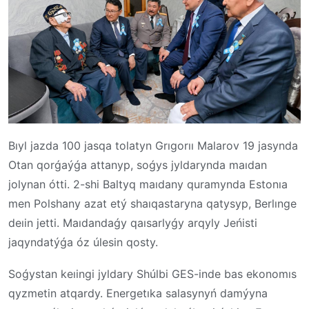
Bıyl jazda 100 jasqa tolatyn Grıgorıı Malarov 19 jasynda
Otan qorǵaýǵa attanyp, soǵys jyldarynda maıdan
jolynan ótti. 2-shi Baltyq maıdany quramynda Estonıa
men Polshany azat etý shaıqastaryna qatysyp, Berlınge
deıin jetti. Maıdandaǵy qaısarlyǵy arqyly Jeńisti
jaqyndatýǵa óz úlesin qosty.
Soǵystan keıingi jyldary Shúlbi GES-inde bas ekonomıs
qyzmetin atqardy. Energetıka salasynyń damýyna