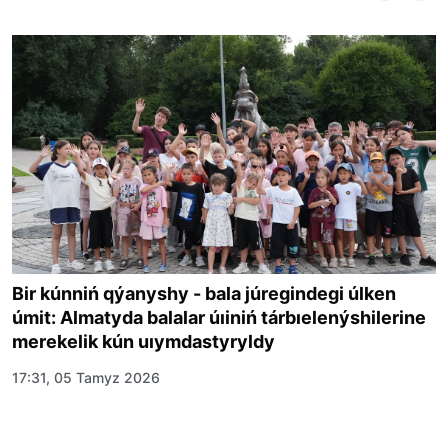
Bir kúnniń qýanyshy - bala júregindegi úlken
úmit: Almatyda balalar úıiniń tárbıelenýshilerine
merekelik kún uıymdastyryldy
17:31, 05 Tamyz 2026