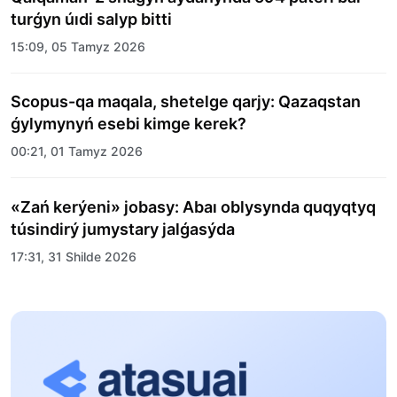
turǵyn úıdi salyp bitti
15:09, 05 Tamyz 2026
Scopus-qa maqala, shetelge qarjy: Qazaqstan
ǵylymynyń esebi kimge kerek?
00:21, 01 Tamyz 2026
«Zań kerýeni» jobasy: Abaı oblysynda quqyqtyq
túsindirý jumystary jalǵasýda
17:31, 31 Shilde 2026
Halyqaralyq «Formýla-1 H2O» jarysyn Qonaev
qalasynda ótkizý josparlanýda
13:13, 30 Shilde 2026