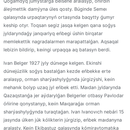
Qoǵamdyq jumystarǵa belsene aralasyp, óńirdiń
áleýmettik damýyna úles qosty. Búginde Semeı
qalasynda urpaqtarynyń ortasynda baqytty ǵumyr
keship otyr. Toqsan segiz jasqa kelgen qarıa soǵys
jyldaryndaǵy janqıarlyq eńbegi úshin birqatar
memlekettik nagradalarmen marapattalǵan. Aqsaqal
lebizin bildirip, keıingi urpaqqa aq batasyn berdi.
Ivan Belger 1927 jyly dúnıege kelgen. Ekinshi
dúnıejúzilik soǵys bastalǵan kezde eńbekke erte
aralasyp, orman sharýashylyǵynda júrgizýshi, keıin
mehanık bolyp uzaq jyl eńbek etti. Maıdan jyldarynda
Qazaqstanǵa jer aýdarylǵan Belgerler otbasy Pavlodar
óńirine qonystanyp, keıin Maıqaraǵaı orman
sharýashylyǵynda turaqtaǵan. Ivan Ivanovıch nebári 15
jasynda úlken júk kólikterin júrgizip, eńbek maıdanyna
aralasty. Keıin Ekibastuz qalasynda kómiravtomatıka