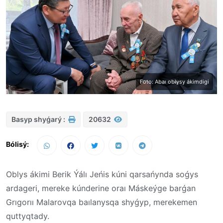
Foto: Abaı oblysy ákimdigi
Basyp shyǵarý :
20632
Bólisý:
Oblys ákimi Berik Ýálı Jeńis kúni qarsańynda soǵys
ardageri, mereke kúnderine oraı Máskeýge barǵan
Grıgorıı Malarovqa baılanysqa shyǵyp, merekemen
quttyqtady.