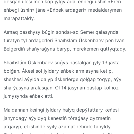
qosqan úlesi men kóp jylǵy adal eńbegi úshin «Eren
eńbegi úshin» jáne «Eńbek ardageri» medaldarymen
marapattaldy.
Aımaq basshysy búgin sondaı-aq Semeı qalasynda
turatyn tyl ardagerleri Shaıhslám Úskenbaev pen Ivan
Belgerdiń shańyraǵyna baryp, merekemen quttyqtady.
Shaıhslám Úskenbaev soǵys bastalǵan jyly 13 jasta
bolǵan. Ákesi sol jyldary eńbek armıasyna ketip,
sheshesi aýylda qalyp áskerlerge qolǵap toqyp, aýyl
sharýasyna aralasqan. Ol 14 jasynan bastap kolhoz
jumysynda eńbek etti.
Maıdannan keıingi jyldary halyq depýtattary keńesi
janyndaǵy aýyldyq keńestiń tóraǵasy qyzmetin
atqaryp, el ishinde syıly azamat retinde tanyldy.