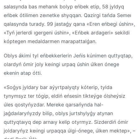
salasynda bas mehanık bolyp eńbek etip, 58 jyldyq
eńbek ótilimen zeınetke shyqqan. Qazirgi tańda Semeı
qalasynda turady. 99 jastaǵy qarıa «Eren eńbegi úshin»,
«Tyń jerlerdi ıgergeni úshin», «Eńbek ardageri» sekildi
kóptegen medaldarmen marapattalǵan.
Oblys ákimi tyl eńbekkerlerin Jeńis kúnimen quttyqtap,
olardyń ómir joly keıingi urpaq úshin úlken ónege
ekenin atap ótti.
«Soǵys jyldary bar aýyrtpalyqty kóterip, tylda
tynymsyz ter tógip, eldiń eńsesin tikteýge ólsheýsiz
úles qostyńyzdar. Mereke qarsańynda hal-
jaǵdaılaryńyzdy bilip, oblys jurtshylyǵy atynan
quttyqtaıyq dep arnaıy kelip otyrmyz. Sizderdiń ómir
joldaryńyz keıingi urpaqqa úlgi-ónege, úlken mektep», –