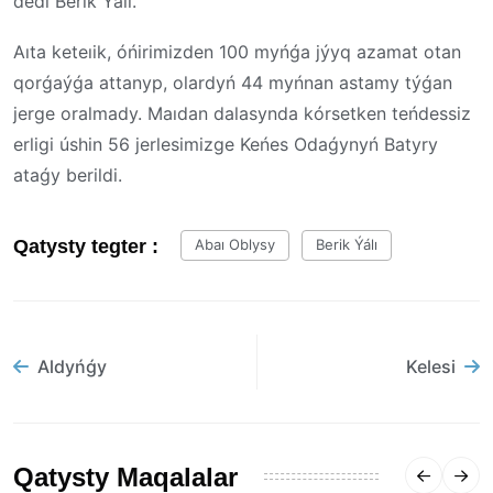
dedi Berik Ýálı.
Aıta keteıik, óńirimizden 100 myńǵa jýyq azamat otan
qorǵaýǵa attanyp, olardyń 44 myńnan astamy týǵan
jerge oralmady. Maıdan dalasynda kórsetken teńdessiz
erligi úshin 56 jerlesimizge Keńes Odaǵynyń Batyry
ataǵy berildi.
Qatysty tegter :
Abaı Oblysy
Berik Ýálı
Aldyńǵy
Kelesi
Qatysty Maqalalar