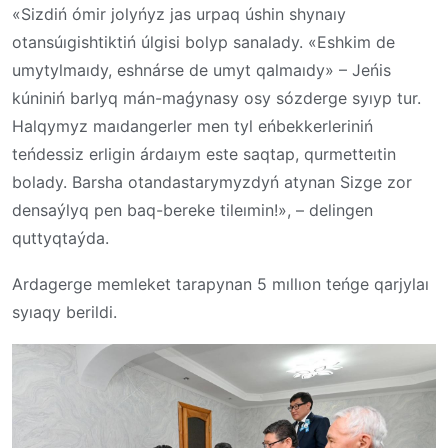
«Sizdiń ómir jolyńyz jas urpaq úshin shynaıy
otansúıgishtiktiń úlgisi bolyp sanalady. «Eshkim de
umytylmaıdy, eshnárse de umyt qalmaıdy» – Jeńis
kúniniń barlyq mán-maǵynasy osy sózderge syıyp tur.
Halqymyz maıdangerler men tyl eńbekkerleriniń
teńdessiz erligin árdaıym este saqtap, qurmetteıtin
bolady. Barsha otandastarymyzdyń atynan Sizge zor
densaýlyq pen baq-bereke tileımin!», – delingen
quttyqtaýda.
Ardagerge memleket tarapynan 5 mıllıon teńge qarjylaı
syıaqy berildi.