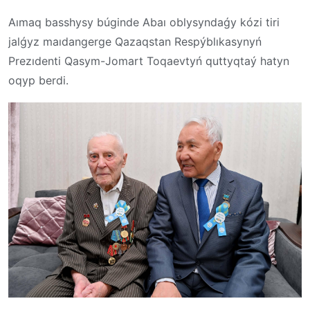
Aımaq basshysy búginde Abaı oblysyndaǵy kózi tiri
jalǵyz maıdangerge Qazaqstan Respýblıkasynyń
Prezıdenti Qasym-Jomart Toqaevtyń quttyqtaý hatyn
oqyp berdi.