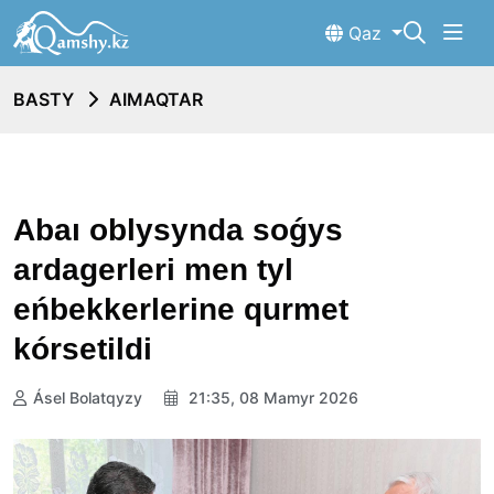
Qaz
BASTY
AIMAQTAR
Abaı oblysynda soǵys
ardagerleri men tyl
eńbekkerlerine qurmet
kórsetildi
Ásel Bolatqyzy
21:35, 08 Mamyr 2026