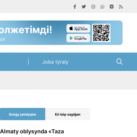
Joba týraly
Sońǵy jańalyqtar
Eń kóp oqylǵan
Almaty oblysynda «Taza