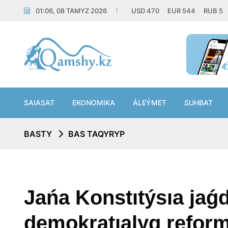
01:06, 08 TAMYZ 2026
USD
470
EUR
544
RUB
5
SAIASAT
EKONOMIKA
ÁLEÝMET
SUHBAT
BASTY
BAS TAQYRYP
Jańa Konstıtýsıa jaǵ
demokratıalyq refor