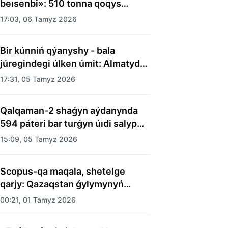
beısenbi»: 510 tonna qoqys
shyǵaryldy
17:03, 06 Tamyz 2026
Bir kúnniń qýanyshy - bala
júregindegi úlken úmit: Almatyda
balalar úıiniń tárbıelenýshilerine
17:31, 05 Tamyz 2026
merekelik kún uıymdastyryldy
Qalqaman-2 shaǵyn aýdanynda
594 páteri bar turǵyn úıdi salyp
bitti
15:09, 05 Tamyz 2026
Scopus-qa maqala, shetelge
qarjy: Qazaqstan ǵylymynyń
esebi kimge kerek?
00:21, 01 Tamyz 2026