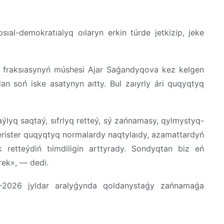
osıal-
demokratıalyq
oılaryn
erkin
túrde
jetkizip
,
jeke
P
fraksıasynyń
múshesi
Ajar
Saǵandyqova
kez
kelgen
dan
soń
iske
asatynyn
aıtty
.
Bul
zaıyrly
ári
quqyqtyq
aýlyq
saqtaý
,
sıfrlyq
retteý
, sý
zańnamasy
,
qylmystyq-
rister
quqyqtyq
normalardy
naqtylaıdy
,
azamattardyń
k
retteýdiń
tıimdiligin
arttyrady
.
Sondyqtan
biz
eń
rek», —
dedi
.
4–2026
jyldar
aralyǵynda
qoldanystaǵy
zańnamaǵa