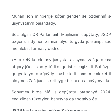
Munan
soń
minberge
kóterilgender
de
ózderiniń
s
usynystaryn
baıandady
.
Sóz
alǵan
QR
Parlamenti
Májilisiniń
depýtaty, JSD
ózgeris
aldymen
zańnamalyq
turǵyda
júıelenip
,
so
memleket
formasy
dedi
ol
.
«Aıta ketý kerek, osy
jumystar
aıasynda
zańǵa
dens
atqarý
júıesi
sıaqty
túrli
ózgerister
engizildi
.
Bul
ózge
quqyqtaryn
qorǵaýdy
kúsheıtedi
jáne
memleketti
aldymen
Z
ań
júıesin
retteýge
beıjaı
qaramaýymyz
ke
Sonymen
birge
Májilis
depýtaty
partıanyń
202
engizilgen
túzetýleri
barysyna
da
toqtalyp
ótti
.
JSDP
bastamashy
bolǵan
Z
ań
normalary
: