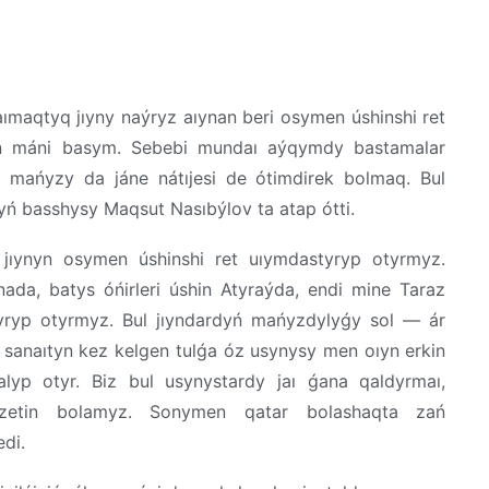
aımaqtyq
jıyny
naýryz
aıynan
beri
osymen
úshinshi
ret
n
máni
basym.
Sebebi
mundaı
aýqymdy
bastamalar
,
mańyzy
da
jáne
nátıjesi
de
ótimdirek
bolmaq
.
Bul
yń
basshysy
Maqsut
Nasıbýlov
ta
atap
ótti
.
jıynyn
osymen
úshinshi
ret
uıymdastyryp
otyrmyz
.
nada
,
batys
óńirleri
úshin
Atyraýda
,
endi
mine
Taraz
yryp
otyrmyz
.
Bul
jıyndardyń
mańyzdylyǵy
sol
—
ár
p
sanaıtyn
kez
kelgen
tulǵa
óz
usynysy
men
oıyn
erkin
alyp
otyr
.
Biz
bul
usynystardy
jaı
ǵana
qaldyrmaı
,
zetin
bolamyz
.
Sonymen
qatar
bolashaqta
zań
edi
.