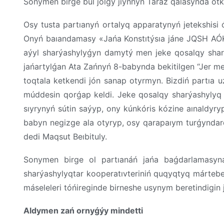
Sonymen
birge
bul
jolǵy
jıynnyń
Taraz
qalasynda
ótk
Osy
tusta
partıanyń
ortalyq
apparatynyń
jetekshisi
Onyń
baıandamasy
«
Jańa
Konstıtýsıa
jáne
JQSH AÓ
aýyl
sharýashylyǵyn
damytý
men
jeke
qosalqy
sha
jańartylǵan
Ata
Zańnyń
8-babynda
bekitilgen
“
Jer
m
toqtala
ketkendi
jón
sanap
otyrmyn
.
Bizdiń
partıa
u
múddesin
qorǵap
keldi
. Jeke
qosalqy
sharýashylyq
sıyrynyń
sútin
saýyp
, ony
kúnkóris
kózine
aınaldyry
babyn
negizge
ala
otyryp
, osy
qarapaıym
turǵynda
dedi
Maqsut Beıbituly
.
Sonymen
birge
ol
partıanáń jańa baǵdarlamasy
sharýashylyqtar
kooperatıvteriniń
quqyqtyq
mártebe
máseleleri
tóńireginde
birneshe
usynym
beretindigin
Aldymen
zań
ornyǵýy
mindetti