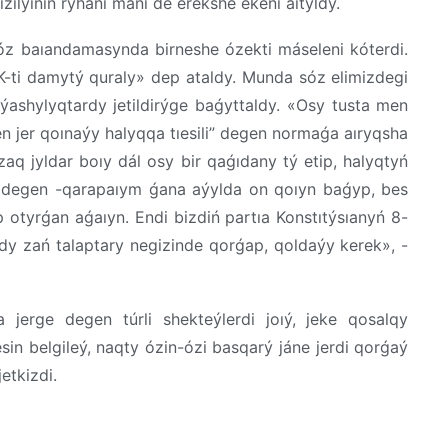
izilýiniń
rýhanı
máni
de
erekshe
ekeni
aıtyldy
.
óz
baıandamasynda
birneshe
ózekti
máseleni
kóterdi
.
K-
ti
damytý
quraly
»
dep
ataldy
.
Munda
sóz
elimizdegi
rýashylyqtardy
jetildirýge
baǵyttaldy
.
«
Osy
tusta
men
en
jer
qoınaýy
halyqqa
tıesili
”
degen
normaǵa
aıryqsha
zaq
jyldar
boıy
dál
osy
bir
qaǵıdany
tý
etip
,
halyqtyń
degen
-
qarapaıym
ǵana
aýylda
on
qoıyn
baǵyp
, bes
p
otyrǵan
aǵaıyn
.
Endi
bizdiń
partıa
Konstıtýsıanyń
8-
rdy
zań
talaptary
negizinde
qorǵap
,
qoldaýy
kerek»,
-
na
jerge
degen
túrli
shekteýlerdi
joıý
,
jeke
qosalqy
sin
belgileý
,
naqty
ózin-ózi
basqarý
jáne
jerdi
qorǵaý
jetkizdi
.