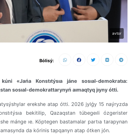
avtor
Bólisý:
r
kúni
«
Jańa
Konstıtýsıa
jáne
sosıal-demokratıa:
stan
sosıal-
demokrattarynyń
aımaqtyq
jıyny
ótti
.
atysýshylar
erekshe
atap
ótti
. 2026
jylǵy
15
naýryzda
nstıtýsıa
bekitilip
,
Qazaqstan
túbegeıli
ózgerister
kshe
mánge
ıe
.
Kóptegen
bastamalar
partıa
tarapynan
lamasynda
da
kórinis
tapqanyn
atap
ótken
jón
.