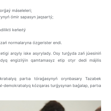
orǵaý
máseleleri
;
rynyń
ómir
sapasyn
jaqsartý
;
dilikti
keńeıtý
zań normalaryna ózgerister endi.
tetigi
arqyly
iske
asyrylady
. Osy turǵyda zań júıesiniń
aldyq
engizilýin
qamtamasyz
etip
otyr
dedi
májilis
ratıalyq
partıa
tóraǵasynyń
orynbasary
Tazabek
l-
demokratıalyq
kózqaras
turǵysynan
baǵalap
, partıa