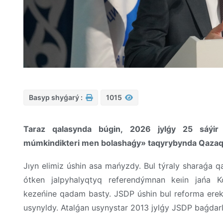
Basyp shyǵarý :
1015
Taraz
qalasynda
búgin
, 2026
jylǵy
25
sáýi
múmkindikteri
men
bolashaǵy
»
taqyrybynda
Qazaq
Jıyn
elimiz
úshin
asa
mańyzdy
.
Bul
týraly
sharaǵa
q
ótken
jalpyhalyqtyq
referendýmnan
keıin
jańa
Ko
kezeńine
qadam
basty
. JSDP
úshin
bul
reforma
ere
usynyldy
.
Atalǵan
usynystar
2013
jylǵy
JSDP
baǵdar