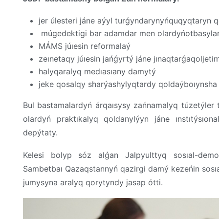
jer
úlesteri
jáne
aýyl
turǵyndarynyń
quqyqtaryn
q
múgedektigi
bar
adamdar
men
olardyń
otbasyla
MÁMS
júıesin
reformalaý
zeınetaqy
júıesin
jańǵyrtý
jáne
jınaqtarǵa
qoljetim
halyqaralyq
medıasıany
damytý
jeke
qosalqy
sharýashylyqtardy
qoldaý
boıynsha
Bul
bastamalardyń
árqaısysy
zańnamalyq
túzetýler
olardyń
praktıkalyq
qoldanylýyn
jáne
ınstıtýsıon
depýtaty.
Kelesi
bolyp
sóz
alǵan
Jalpyulttyq
sosıal-
demok
Sambetbaı
Qazaqstannyń
qazirgi
damý
kezeńin
sosıa
jumysyna
aralyq
qorytyndy
jasap
ótti
.