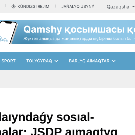
Qazaqsha
KÚNDIZGI REJIM
JAŃALYQ USYNÝ
SPORT
TOLYǴYRAQ
BARLYQ AIMAQTAR
daıyndaǵy sosıal-
malar: JSDP aımaqtyq