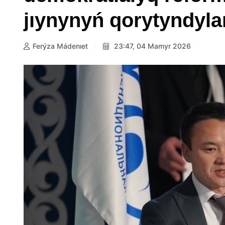
jıynynyń qorytyndyla
Ferýza Mádenıet
23:47, 04 Mamyr 2026