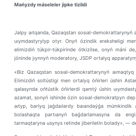
Mańyzdy
máseleler
jipke
tizildi
Jalpy
aıtqanda
,
Qazaqstan
sosıal-
demokrattarynyń
uıymdastyrylyp
otyr
.
Onyń
ózindik
ereksheligi
me
elimizdiń
túkpir-túkpirinde
ótkizilse
,
onyń
máni
de
jóninde
jıynnyń
moderatory, JSDP
ortalyq
apparatyn
«
Biz
Qazaqstan
sosıal-
demokrattarynyń
aımaqtyq
Elimizdiń
soltústigi
men
ortalyq
óńirleri
úshin
Asta
qalasynda
ońtústik
óńirlerdi
qamtý
úshin
uıymdast
azamat
,
sonyń
ishinde
ózin
sosıal-
demokratpyn
de
aıtyp
,
barlyq
jaǵdaılardy
baıandaýǵa
múmkindik
bolashaqta
partıanyń
baǵdarlamasyna
da
engi
tarmaqtaryna
usynys
retinde
jiberiletin
bolady
», —
d