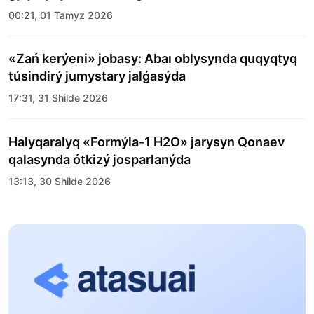
00:21, 01 Tamyz 2026
«Zań kerýeni» jobasy: Abaı oblysynda quqyqtyq
túsindirý jumystary jalǵasýda
17:31, 31 Shilde 2026
Halyqaralyq «Formýla-1 H2O» jarysyn Qonaev
qalasynda ótkizý josparlanýda
13:13, 30 Shilde 2026
Asqat Asylbekov: Kúshti bılikke kúshti tulǵalar
kerek!
12:01, 28 Shilde 2026
Abzal Dostıar: Dýman Muhametkárimdi Almaty