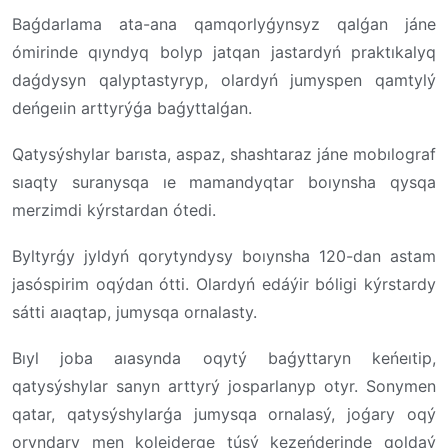
Baǵdarlama ata-ana qamqorlyǵynsyz qalǵan jáne
ómirinde qıyndyq bolyp jatqan jastardyń praktıkalyq
daǵdysyn qalyptastyryp, olardyń jumyspen qamtylý
deńgeıin arttyrýǵa baǵyttalǵan.
Qatysýshylar barısta, aspaz, shashtaraz jáne mobılograf
sıaqty suranysqa ıe mamandyqtar boıynsha qysqa
merzimdi kýrstardan ótedi.
Byltyrǵy jyldyń qorytyndysy boıynsha 120-dan astam
jasóspirim oqýdan ótti. Olardyń edáýir bóligi kýrstardy
sátti aıaqtap, jumysqa ornalasty.
Bıyl joba aıasynda oqytý baǵyttaryn keńeıtip,
qatysýshylar sanyn arttyrý josparlanyp otyr. Sonymen
qatar, qatysýshylarǵa jumysqa ornalasý, joǵary oqý
oryndary men kolejderge túsý kezeńderinde qoldaý