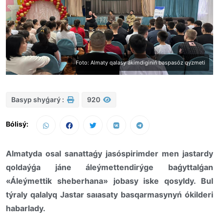
Foto: Almaty qalasy ákimdiginiń baspasóz qyzmeti
Basyp shyǵarý :
920
Bólisý:
Almatyda osal sanattaǵy jasóspirimder men jastardy
qoldaýǵa jáne áleýmettendirýge baǵyttalǵan
«Áleýmettik sheberhana» jobasy iske qosyldy. Bul
týraly qalalyq Jastar saıasaty basqarmasynyń ókilderi
habarlady.