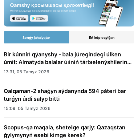
Sońǵy jańalyqtar
Eń kóp oqylǵan
Bir kúnniń qýanyshy - bala júregindegi úlken
úmit: Almatyda balalar úıiniń tárbıelenýshilerine
merekelik kún uıymdastyryldy
17:31, 05 Tamyz 2026
Qalqaman-2 shaǵyn aýdanynda 594 páteri bar
turǵyn úıdi salyp bitti
15:09, 05 Tamyz 2026
Scopus-qa maqala, shetelge qarjy: Qazaqstan
ǵylymynyń esebi kimge kerek?