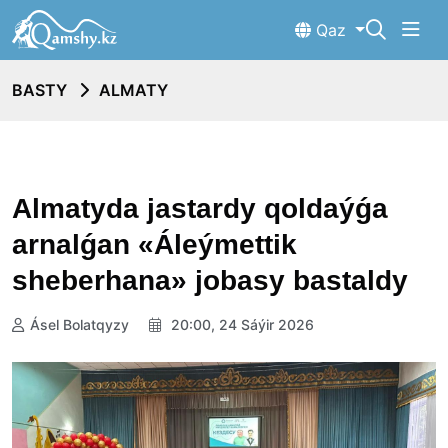
Qaz
BASTY
ALMATY
Almatyda jastardy qoldaýǵa
arnalǵan «Áleýmettik
sheberhana» jobasy bastaldy
Ásel Bolatqyzy
20:00, 24 Sáýir 2026