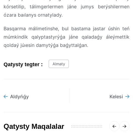
kórsetilip, tálimgerlermen jáne jumys berýshilermen
ózara baılanys ornatylady.
Basqarma málimetinshe, bul bastama jastar úshin teń
múmkindik qalyptastyrýǵa jáne qaladaǵy áleýmettik
qoldaý júıesin damytýǵa baǵyttalǵan.
Qatysty tegter :
Almaty
Aldyńǵy
Kelesi
Qatysty Maqalalar