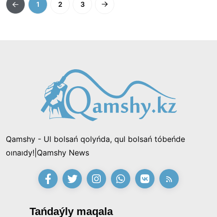
1
2
3
Qamshy - Ul bolsań qolyńda, qul bolsań tóbeńde
oınaıdy!|Qamshy News
Tańdaýly maqala