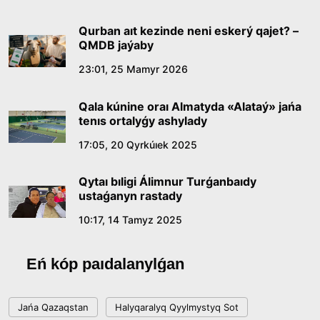
Qurban aıt kezinde neni eskerý qajet? –
QMDB jaýaby
23:01, 25 Mamyr 2026
Qala kúnine oraı Almatyda «Alataý» jańa
tenıs ortalyǵy ashylady
17:05, 20 Qyrkúıek 2025
Qytaı bıligi Álimnur Turǵanbaıdy
ustaǵanyn rastady
10:17, 14 Tamyz 2025
Eń kóp paıdalanylǵan
Jańa Qazaqstan
Halyqaralyq Qyylmystyq Sot