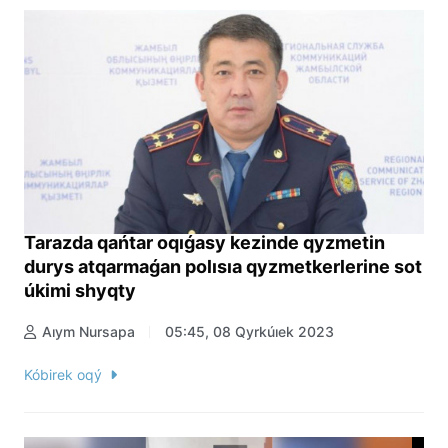
Tarazda qańtar oqıǵasy kezinde qyzmetin
durys atqarmaǵan polısıa qyzmetkerlerine sot
úkimi shyqty
Aıym Nursapa
05:45, 08 Qyrkúıek 2023
Kóbirek oqý