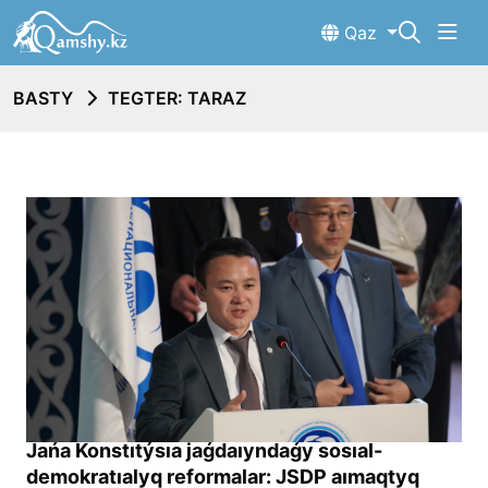
Qaz
BASTY
TEGTER: TARAZ
Jańa Konstıtýsıa jaǵdaıyndaǵy sosıal-
demokratıalyq reformalar: JSDP aımaqtyq