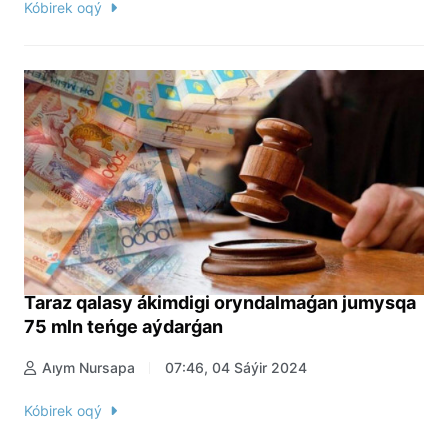
Kóbirek oqý
Taraz qalasy ákimdigi oryndalmaǵan jumysqa
75 mln teńge aýdarǵan
Aıym Nursapa
07:46, 04 Sáýir 2024
Kóbirek oqý