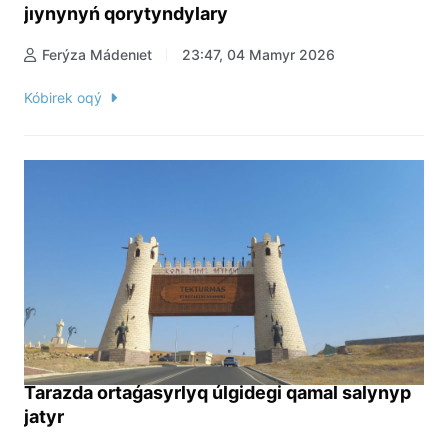
jıynynyń qorytyndylary
Ferýza Mádenıet
23:47, 04 Mamyr 2026
Kóbirek oqý
Tarazda ortaǵasyrlyq úlgidegi qamal salynyp
jatyr