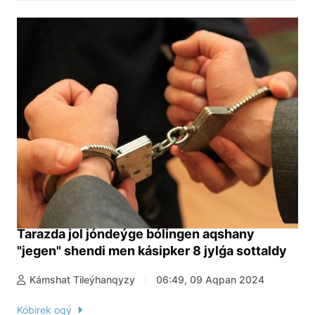
Tarazda jol jóndeýge bólingen aqshany
"jegen" shendi men kásipker 8 jylǵa sottaldy
Kámshat Tileýhanqyzy
06:49, 09 Aqpan 2024
Kóbirek oqý