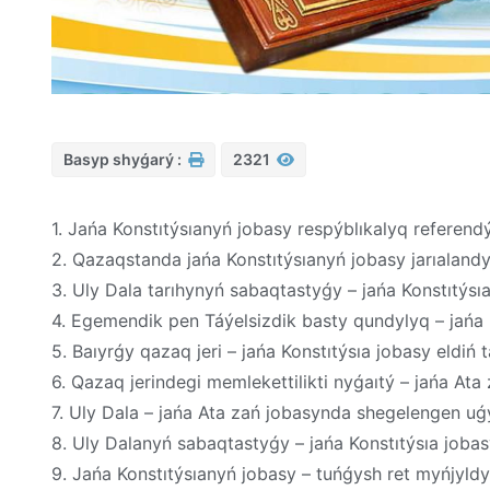
Basyp shyǵarý :
2321
1. Jańa Konstıtýsıanyń jobasy respýblıkalyq referen
2. Qazaqstanda jańa Konstıtýsıanyń jobasy jarıaland
3. Uly Dala tarıhynyń sabaqtastyǵy – jańa Konstıtýsı
4. Egemendik pen Táýelsizdik basty qundylyq – jańa 
5. Baıyrǵy qazaq jeri – jańa Konstıtýsıa jobasy eldiń
6. Qazaq jerindegi memlekettilikti nyǵaıtý – jańa At
7. Uly Dala – jańa Ata zań jobasynda shegelengen u
8. Uly Dalanyń sabaqtastyǵy – jańa Konstıtýsıa jobasy
9. Jańa Konstıtýsıanyń jobasy – tuńǵysh ret myńjyld