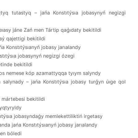
tyq tutastyq – jańa Konstıtýsıa jobasynyń negizgi
eıasy jáne Zań men Tártip qaǵıdaty bekitildi
 qajettigi bekitildi
ańa Konstıtýsıanyń jobasy jarıalandy
stıtýsıa jobasynyń negizgi ózegi
tinde bekitildi
qos nemese kóp azamattyqqa tyıym salyndy
 salynady – jańa Konstıtýsıa jobasy turǵyn úıge qol
 mártebesi bekitildi
lyqtyryldy
tıtýsıa jobasyndaǵy memlekettiliktiń irgetasy
da jańa Konstıtýsıanyń jobasy jarıalandy
en bóledi