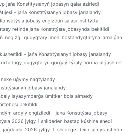
yp jańa Konstıtýsıanyń jobasyn qalaı ázirledi
ıjesi – jańa Konstıtýsıanyń jobasy jarıalandy
onstıtýsıa jobasy engizetin saıası ınstıtýttar
etasy retinde jańa Konstıtýsıa jobasynda bekitildi
yń negizgi quqyqtary men bostandyqtaryna arnalǵan
sheıtildi – jańa Konstıtýsıanyń jobasy jarıalandy
q ortadaǵy quqyqtaryn qorǵaý týraly norma alǵash ret
da neke uǵymy naqtylandy
nstıtýsıanyń jobasy jarıalandy
anbaly laýazymdarǵa úmitker bola almaıdy
tebesi bekitildi
ndým arqyly engiziledi – jańa Konstıtýsıa jobasy
ýsıa 2026 jylǵy 1 shildeden bastap kúshine enedi
 jaǵdaıda 2026 jylǵy 1 shildege deıin jumys isteıtin