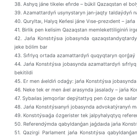
38. Ashyq jáne tikeleı efırde – búkil Qazaqstan el bol
39. Azamattardyń usynystaryn jan-jaqty taldaýdyń nát
40. Quryltaı, Halyq Keńesi jáne Vıse-prezıdent – jańa K
41. Birlik pen kelisim Qazaqstan memlekettiliginiń irg
42. Jańa Konstıtýsıa jobasynda qazaqstandyqtard
jeke bólim bar
43. Sıfrlyq ortada azamattardyń quqyqtaryn qorǵaý kú
44. Jańa Konstıtýsıa jobasynda azamattardyń sıfrly
bekitildi
45. Er men áıeldiń odaǵy: jańa Konstıtýsıa jobasyn
46. Neke tek er men áıel arasynda jasalady – jańa Ko
47. Sybaılas jemqorlar depýtattyq pen ózge de saıl
48. Jańa Konstıtýsıanyń jobasynda advokatýranyń már
49. Konstıtýsıaǵa ózgerister tek jalpyhalyqtyq refere
50. Referendýmda qabyldanǵan jaǵdaıda jańa Konstıt
51. Qazirgi Parlament jańa Konstıtýsıa qabyldanǵan