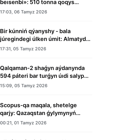
beısenbi»: 510 tonna qoqys
shyǵaryldy
17:03, 06 Tamyz 2026
Bir kúnniń qýanyshy - bala
júregindegi úlken úmit: Almatyda
balalar úıiniń tárbıelenýshilerine
17:31, 05 Tamyz 2026
merekelik kún uıymdastyryldy
Qalqaman-2 shaǵyn aýdanynda
594 páteri bar turǵyn úıdi salyp
bitti
15:09, 05 Tamyz 2026
Scopus-qa maqala, shetelge
qarjy: Qazaqstan ǵylymynyń
esebi kimge kerek?
00:21, 01 Tamyz 2026