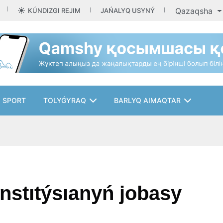
Qazaqsha
KÚNDIZGI REJIM
JAŃALYQ USYNÝ
SPORT
TOLYǴYRAQ
BARLYQ AIMAQTAR
nstıtýsıanyń jobasy