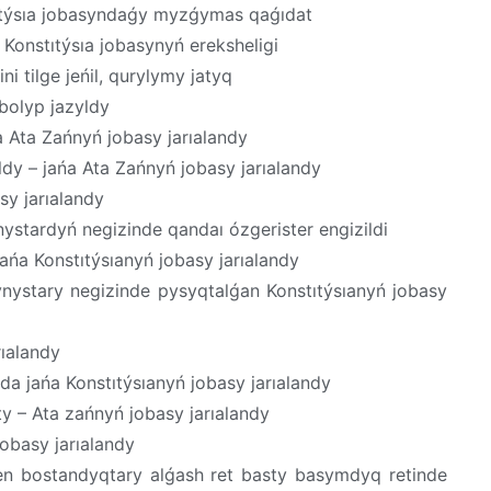
tıtýsıa jobasyndaǵy myzǵymas qaǵıdat
 Konstıtýsıa jobasynyń ereksheligi
i tilge jeńil, qurylymy jatyq
 bolyp jazyldy
a Ata Zańnyń jobasy jarıalandy
ldy – jańa Ata Zańnyń jobasy jarıalandy
sy jarıalandy
ynystardyń negizinde qandaı ózgerister engizildi
ańa Konstıtýsıanyń jobasy jarıalandy
ystary negizinde pysyqtalǵan Konstıtýsıanyń jobasy
rıalandy
 jańa Konstıtýsıanyń jobasy jarıalandy
pty – Ata zańnyń jobasy jarıalandy
obasy jarıalandy
n bostandyqtary alǵash ret basty basymdyq retinde