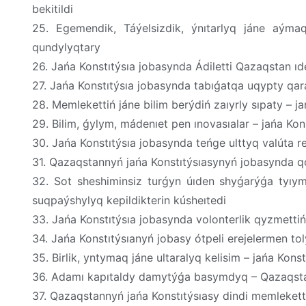
bekitildi
25. Egemendik, Táýelsizdik, ýnıtarlyq jáne aýmaq
qundylyqtary
26. Jańa Konstıtýsıa jobasynda Ádiletti Qazaqstan ıd
27. Jańa Konstıtýsıa jobasynda tabıǵatqa uqypty qaraý
28. Memlekettiń jáne bilim berýdiń zaıyrly sıpaty – j
29. Bilim, ǵylym, mádenıet pen ınovasıalar – jańa Kon
30. Jańa Konstıtýsıa jobasynda teńge ulttyq valúta re
31. Qazaqstannyń jańa Konstıtýsıasynyń jobasynda 
32. Sot sheshiminsiz turǵyn úıden shyǵarýǵa tyıym
suqpaýshylyq kepildikterin kúsheıtedi
33. Jańa Konstıtýsıa jobasynda volonterlik qyzmettiń
34. Jańa Konstıtýsıanyń jobasy ótpeli erejelermen to
35. Birlik, yntymaq jáne ultaralyq kelisim – jańa Kons
36. Adamı kapıtaldy damytýǵa basymdyq – Qazaqstan
37. Qazaqstannyń jańa Konstıtýsıasy dindi memlekett