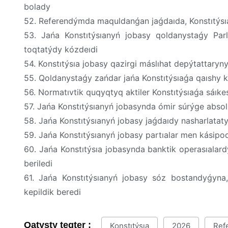
bolady
52. Referendýmda maquldanǵan jaǵdaıda, Konstıtýs
53. Jańa Konstıtýsıanyń jobasy qoldanystaǵy Parl
toqtatýdy kózdeıdi
54. Konstıtýsıa jobasy qazirgi máslıhat depýtattaryny
55. Qoldanystaǵy zańdar jańa Konstıtýsıaǵa qaıshy k
56. Normatıvtik quqyqtyq aktiler Konstıtýsıaǵa sáıke
57. Jańa Konstıtýsıanyń jobasynda ómir súrýge absolú
58. Jańa Konstıtýsıanyń jobasy jaǵdaıdy nasharlatat
59. Jańa Konstıtýsıanyń jobasy partıalar men kásipo
60. Jańa Konstıtýsıa jobasynda banktik operasıalard
beriledi
61. Jańa Konstıtýsıanyń jobasy sóz bostandyǵyna
kepildik beredi
Qatysty tegter :
Konstıtýsıa
2026
Ref