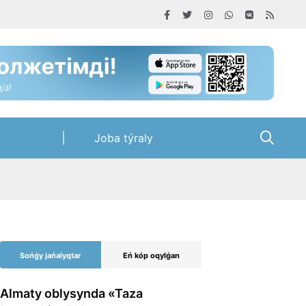
Joba týraly
Sońǵy jańalyqtar
Eń kóp oqylǵan
Almaty oblysynda «Taza