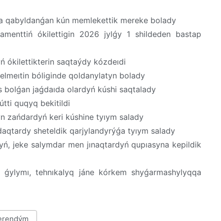
ıa qabyldanǵan kún memlekettik mereke bolady
amenttiń ókilettigin 2026 jylǵy 1 shildeden bastap
ń ókilettikterin saqtaýdy kózdeıdi
elmeıtin bóliginde qoldanylatyn bolady
s bolǵan jaǵdaıda olardyń kúshi saqtalady
tti quqyq bekitildi
yn zańdardyń keri kúshine tyıym salady
daqtardy sheteldik qarjylandyrýǵa tyıym salady
yń, jeke salymdar men jınaqtardyń qupıasyna kepildik
, ǵylymı, tehnıkalyq jáne kórkem shyǵarmashylyqqa
erendým