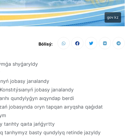
gov.kz
Bólisý:
dýmǵa shyǵaryldy
y
anyń jobasy jarıalandy
Konstıtýsıanyń jobasy jarıalandy
 tarıhı qundylyǵyn aıqyndap berdi
a zań jobasynda oryn tapqan aıryqsha qaǵıdat
ǵym
 tarıhty qaıta jańǵyrtty
yq tarıhymyz basty qundylyq retinde jazyldy