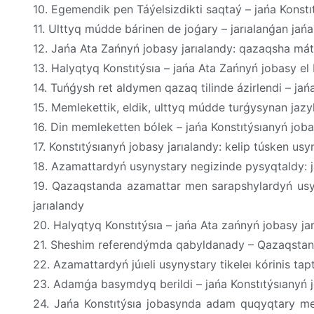
10. Egemendik pen Táýelsizdikti saqtaý – jańa Kons
11. Ulttyq múdde bárinen de joǵary – jarıalanǵan jańa
12. Jańa Ata Zańnyń jobasy jarıalandy: qazaqsha mátin
13. Halyqtyq Konstıtýsıa – jańa Ata Zańnyń jobasy el
14. Tuńǵysh ret aldymen qazaq tilinde ázirlendi – jań
15. Memlekettik, eldik, ulttyq múdde turǵysynan jazy
16. Din memleketten bólek – jańa Konstıtýsıanyń joba
17. Konstıtýsıanyń jobasy jarıalandy: kelip túsken us
18. Azamattardyń usynystary negizinde pysyqtaldy: j
19. Qazaqstanda azamattar men sarapshylardyń usyn
jarıalandy
20. Halyqtyq Konstıtýsıa – jańa Ata zańnyń jobasy ja
21. Sheshim referendýmda qabyldanady – Qazaqstanda
22. Azamattardyń júıeli usynystary tikeleı kórinis ta
23. Adamǵa basymdyq berildi – jańa Konstıtýsıanyń j
24. Jańa Konstıtýsıa jobasynda adam quqyqtary me