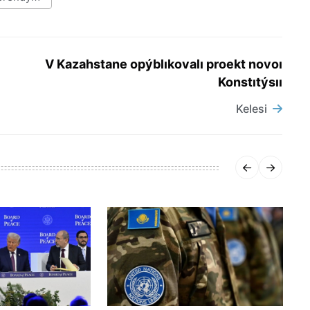
V Kazahstane opýblıkovalı proekt novoı
Konstıtýsıı
Kelesi