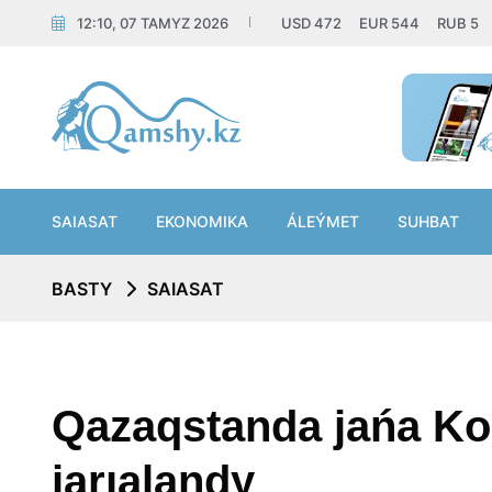
12:10, 07 TAMYZ 2026
USD
472
EUR
544
RUB
5
SAIASAT
EKONOMIKA
ÁLEÝMET
SUHBAT
BASTY
SAIASAT
Qazaqstanda jańa Ko
jarıalandy