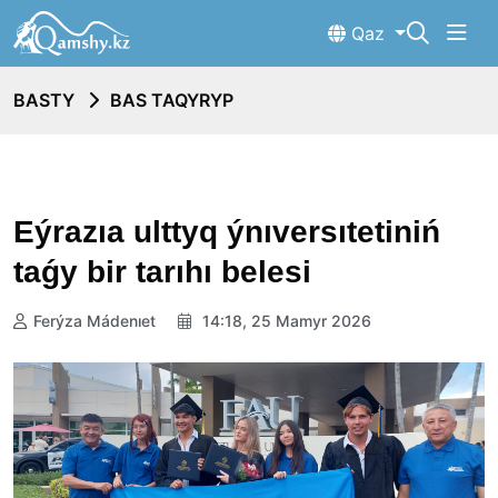
Qaz
BASTY
BAS TAQYRYP
Eýrazıa ulttyq ýnıversıtetiniń
taǵy bir tarıhı belesi
Ferýza Mádenıet
14:18, 25 Mamyr 2026