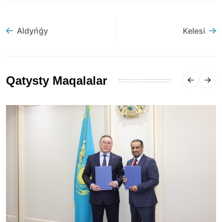
Aldyńǵy
Kelesi
Qatysty Maqalalar