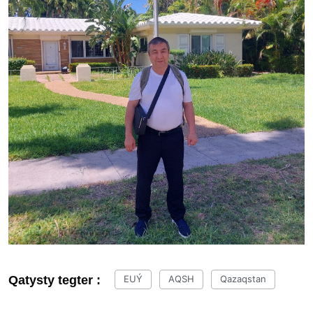
Qatysty tegter :
EUÝ
AQSH
Qazaqstan