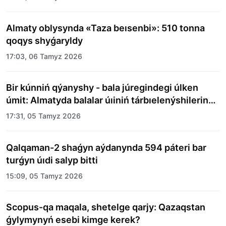
Almaty oblysynda «Taza beısenbi»: 510 tonna
qoqys shyǵaryldy
17:03, 06 Tamyz 2026
Bir kúnniń qýanyshy - bala júregindegi úlken
úmit: Almatyda balalar úıiniń tárbıelenýshilerine
merekelik kún uıymdastyryldy
17:31, 05 Tamyz 2026
Qalqaman-2 shaǵyn aýdanynda 594 páteri bar
turǵyn úıdi salyp bitti
15:09, 05 Tamyz 2026
Scopus-qa maqala, shetelge qarjy: Qazaqstan
ǵylymynyń esebi kimge kerek?