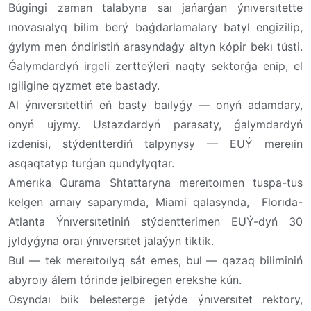
Búgingi zaman talabyna saı jańarǵan ýnıversıtette
ınovasıalyq bilim berý baǵdarlamalary batyl engizilip,
ǵylym men óndiristiń arasyndaǵy altyn kópir bekı tústi.
Ǵalymdardyń irgeli zertteýleri naqty sektorǵa enip, el
ıgiligine qyzmet ete bastady.
Al ýnıversıtettiń eń basty baılyǵy — onyń adamdary,
onyń ujymy. Ustazdardyń parasaty, ǵalymdardyń
izdenisi, stýdentterdiń talpynysy — EUÝ mereıin
asqaqtatyp turǵan qundylyqtar.
Amerıka Qurama Shtattaryna mereıtoımen tuspa-tus
kelgen arnaıy saparymda, Miami qalasynda, Florıda-
Atlanta Ýnıversıtetiniń stýdentterimen EUÝ-dyń 30
jyldyǵyna oraı ýnıversıtet jalaýyn tiktik.
Bul — tek mereıtoılyq sát emes, bul — qazaq biliminiń
abyroıy álem tórinde jelbiregen erekshe kún.
Osyndaı bıik belesterge jetýde ýnıversıtet rektory,