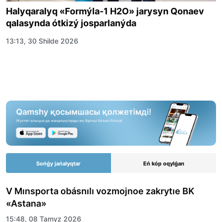
Halyqaralyq «Formýla-1 H2O» jarysyn Qonaev
qalasynda ótkizý josparlanýda
13:13, 30 Shilde 2026
Sońǵy jańalyqtar
Eń kóp oqylǵan
V Mınsporta obásnılı vozmojnoe zakrytıe BK
«Astana»
15:48, 08 Tamyz 2026