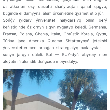
qaıratkerleri osy qasıetti shańyraqtan qanat qaǵyp,
búginde el damýyna, álem órkenıetine qyzmet etip júr.
Sońǵy jyldary ýnıversıtet halyqaralyq bilim berý
keńistiginde óz ornyn aıqyn nyǵaıtyp keledi. Germanıa,
Fransıa, Polsha, Chehıa, Italıa, Ońtústik Koreıa, Qytaı,
Túrkıa jáne Amerıka Qurama Shtattarynyń jetekshi
ýnıversıtetterimen ornaǵan strategıalyq baılanystar —
sonyń jarqyn dáleli. Bul — EUÝ-dyń abyroıy men
áleýetiniń álemdik deńgeıde moıyndalýy.