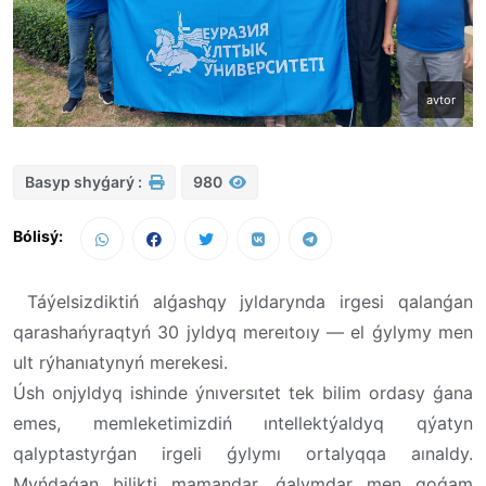
avtor
Basyp shyǵarý :
980
Bólisý:
Táýelsizdiktiń alǵashqy jyldarynda irgesi qalanǵan
qarashańyraqtyń 30 jyldyq mereıtoıy — el ǵylymy men
ult rýhanıatynyń merekesi.
Úsh onjyldyq ishinde ýnıversıtet tek bilim ordasy ǵana
emes, memleketimizdiń ıntellektýaldyq qýatyn
qalyptastyrǵan irgeli ǵylymı ortalyqqa aınaldy.
Myńdaǵan bilikti mamandar, ǵalymdar men qoǵam