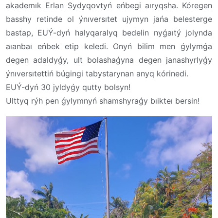
akademık Erlan Sydyqovtyń eńbegi aıryqsha. Kóregen
basshy retinde ol ýnıversıtet ujymyn jańa belesterge
bastap, EUÝ-dyń halyqaralyq bedelin nyǵaıtý jolynda
aıanbaı eńbek etip keledi. Onyń bilim men ǵylymǵa
degen adaldyǵy, ult bolashaǵyna degen janashyrlyǵy
ýnıversıtettiń búgingi tabystarynan anyq kórinedi.
EUÝ-dyń 30 jyldyǵy qutty bolsyn!
Ulttyq rýh pen ǵylymnyń shamshyraǵy bıikteı bersin!