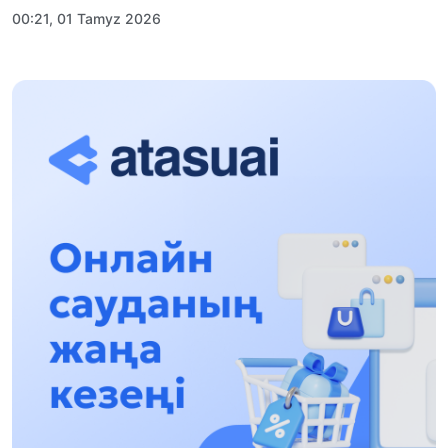
00:21, 01 Tamyz 2026
«Zań kerýeni» jobasy: Abaı oblysynda quqyqtyq
túsindirý jumystary jalǵasýda
17:31, 31 Shilde 2026
Halyqaralyq «Formýla-1 H2O» jarysyn Qonaev
qalasynda ótkizý josparlanýda
13:13, 30 Shilde 2026
Asqat Asylbekov: Kúshti bılikke kúshti tulǵalar
kerek!
12:01, 28 Shilde 2026
Abzal Dostıar: Dýman Muhametkárimdi Almaty