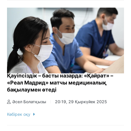
Қауіпсіздік – басты назарда: «Қайрат» –
«Реал Мадрид» матчы медициналық
бақылаумен өтеді
Әсел Болатқызы
20:19, 29 Қыркүйек 2025
Көбірек оқу