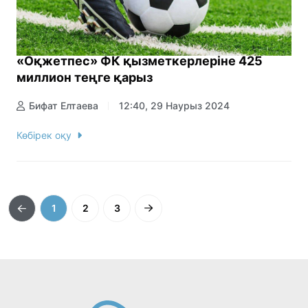
«Оқжетпес» ФК қызметкерлеріне 425
миллион теңге қарыз
Бифат Елтаева
12:40, 29 Наурыз 2024
Көбірек оқу
1
2
3