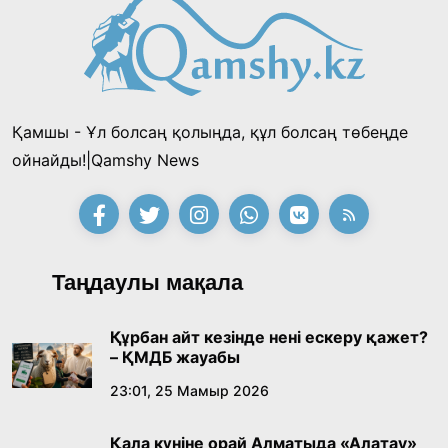
Қамшы - Ұл болсаң қолыңда, құл болсаң төбеңде
ойнайды!|Qamshy News
Таңдаулы мақала
Құрбан айт кезінде нені ескеру қажет?
– ҚМДБ жауабы
23:01, 25 Мамыр 2026
Қала күніне орай Алматыда «Алатау»