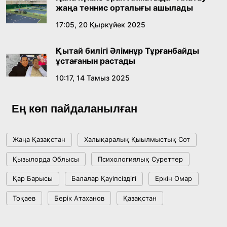
жаңа теннис орталығы ашылады
17:05, 20 Қыркүйек 2025
Қытай билігі Әлімнұр Тұрғанбайды
ұстағанын растады
10:17, 14 Тамыз 2025
Ең көп пайдаланылған
Жаңа Қазақстан
Халықаралық Қыылмыстық Сот
Қызылорда Облысы
Психологиялық Суреттер
Қар Барысы
Балалар Қауіпсіздігі
Еркін Омар
Тоқаев
Берік Атаханов
Қазақстан