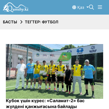
Қаз
БАСТЫ
ТЕГТЕР: ФУТБОЛ
Кубок үшін күрес: «Саламат-2» бас
жүлдені қанжығасына байлады