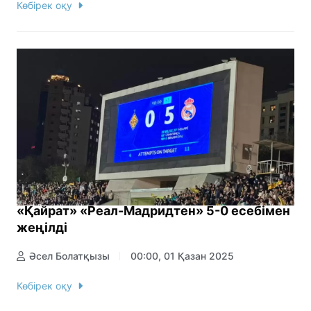
Көбірек оқу
«Қайрат» «Реал-Мадридтен» 5-0 есебімен
жеңілді
Әсел Болатқызы
00:00, 01 Қазан 2025
Көбірек оқу