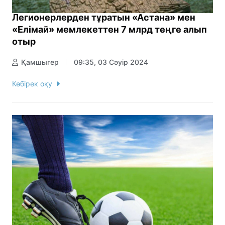
Легионерлерден тұратын «Астана» мен
«Елімай» мемлекеттен 7 млрд теңге алып
отыр
Қамшыгер
09:35, 03 Сәуір 2024
Көбірек оқу