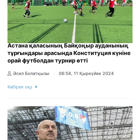
Астана қаласының Байқоңыр ауданының
тұрғындары арасында Конституция күніне
орай футболдан турнир өтті
Әсел Болатқызы
06:56, 11 Қыркүйек 2024
Көбірек оқу