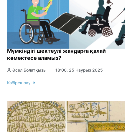
Мүмкіндігі шектеулі жандарға қалай
көмектесе аламыз?
Әсел Болатқызы
18:00, 25 Наурыз 2025
Көбірек оқу