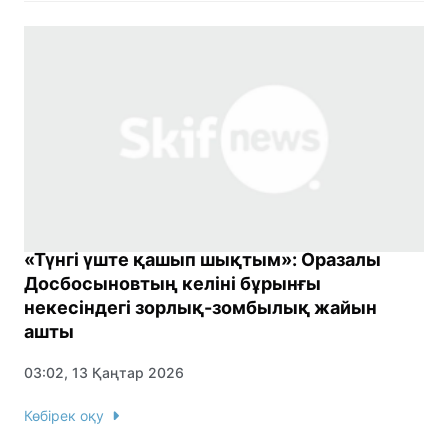
«Түнгі үште қашып шықтым»: Оразалы
Досбосыновтың келіні бұрынғы
некесіндегі зорлық-зомбылық жайын
ашты
03:02, 13 Қаңтар 2026
Көбірек оқу