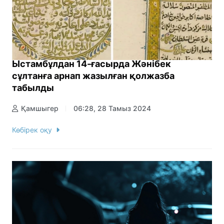
Ыстамбұлдан 14-ғасырда Жәнібек
сұлтанға арнап жазылған қолжазба
табылды
Қамшыгер
06:28, 28 Тамыз 2024
Көбірек оқу