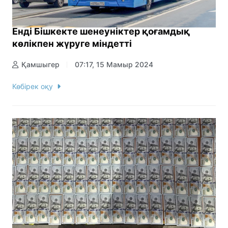
Енді Бішкекте шенеуніктер қоғамдық
көлікпен жүруге міндетті
Қамшыгер
07:17, 15 Мамыр 2024
Көбірек оқу