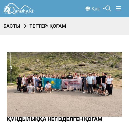
Қаз
БАСТЫ
ТЕГТЕР: ҚОҒАМ
ҚҰНДЫЛЫҚҚА НЕГІЗДЕЛГЕН ҚОҒАМ