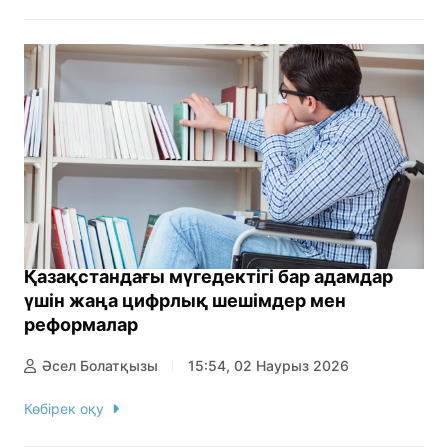
Қазақстандағы мүгедектігі бар адамдар
үшін жаңа цифрлық шешімдер мен
реформалар
Әсел Болатқызы
15:54, 02 Наурыз 2026
Көбірек оқу