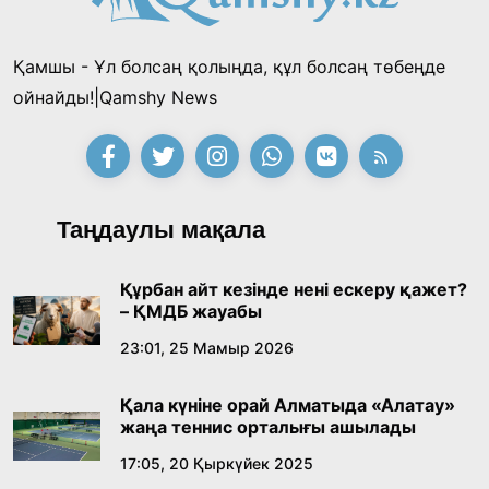
Қамшы - Ұл болсаң қолыңда, құл болсаң төбеңде
ойнайды!|Qamshy News
Таңдаулы мақала
Құрбан айт кезінде нені ескеру қажет?
– ҚМДБ жауабы
23:01, 25 Мамыр 2026
Қала күніне орай Алматыда «Алатау»
жаңа теннис орталығы ашылады
17:05, 20 Қыркүйек 2025