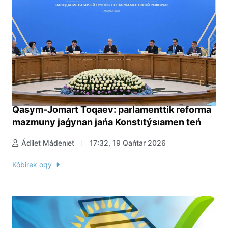
Qasym-Jomart Toqaev: parlamenttik reforma
mazmuny jaǵynan jańa Konstıtýsıamen teń
Ádilet Mádenıet
17:32, 19 Qańtar 2026
Kóbirek oqý