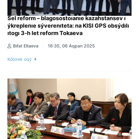
Sel reform – blagosostoıanıe kazahstansev ı
ýkreplenıe sýverenıteta: na KISI GPS obsýdılı
ıtogı 3-h let reform Tokaeva
Bıfat Eltaeva
16:35, 06 Aqpan 2025
Kóbirek oqý