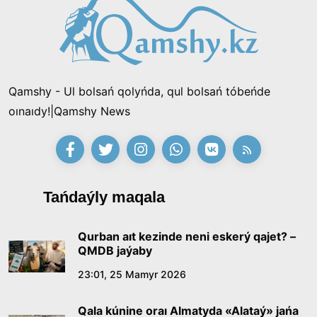
Qamshy - Ul bolsań qolyńda, qul bolsań tóbeńde
oınaıdy!|Qamshy News
Tańdaýly maqala
Qurban aıt kezinde neni eskerý qajet? –
QMDB jaýaby
23:01, 25 Mamyr 2026
Qala kúnine oraı Almatyda «Alataý» jańa