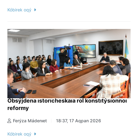
Kóbirek oqý
Obsýjdena ıstorıcheskaıa rol konstıtýsıonnoı
reformy
Ferýza Mádenıet
18:37, 17 Aqpan 2026
Kóbirek oqý