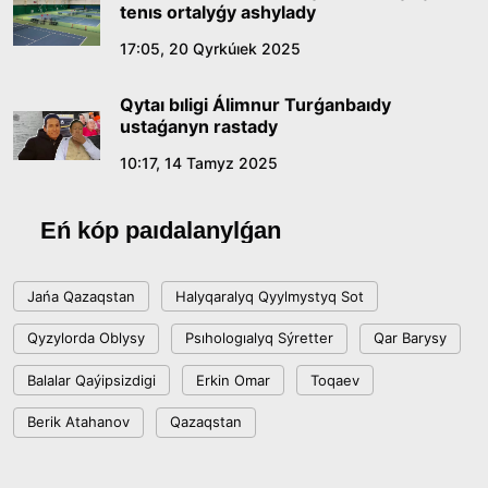
tenıs ortalyǵy ashylady
17:05, 20 Qyrkúıek 2025
Qytaı bıligi Álimnur Turǵanbaıdy
ustaǵanyn rastady
10:17, 14 Tamyz 2025
Eń kóp paıdalanylǵan
Jańa Qazaqstan
Halyqaralyq Qyylmystyq Sot
Qyzylorda Oblysy
Psıhologıalyq Sýretter
Qar Barysy
Balalar Qaýipsizdigi
Erkin Omar
Toqaev
Berik Atahanov
Qazaqstan