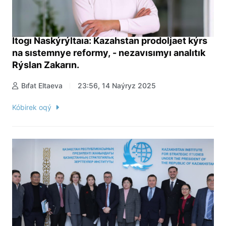
Itogı Naskýrýltaıa: Kazahstan prodoljaet kýrs
na sıstemnye reformy, - nezavısımyı analıtık
Rýslan Zakarın.
Bıfat Eltaeva
23:56, 14 Naýryz 2025
Kóbirek oqý