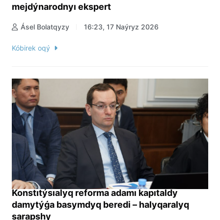
mejdýnarodnyı ekspert
Ásel Bolatqyzy
16:23, 17 Naýryz 2026
Kóbirek oqý
Konstıtýsıalyq reforma adamı kapıtaldy
damytýǵa basymdyq beredi – halyqaralyq
sarapshy