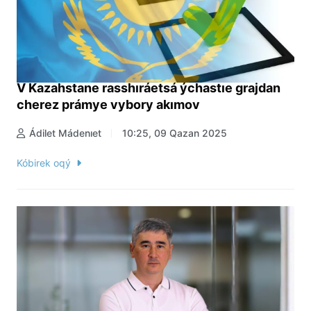
V Kazahstane rasshıráetsá ýchastıe grajdan
cherez prámye vybory akımov
Ádilet Mádenıet
10:25, 09 Qazan 2025
Kóbirek oqý