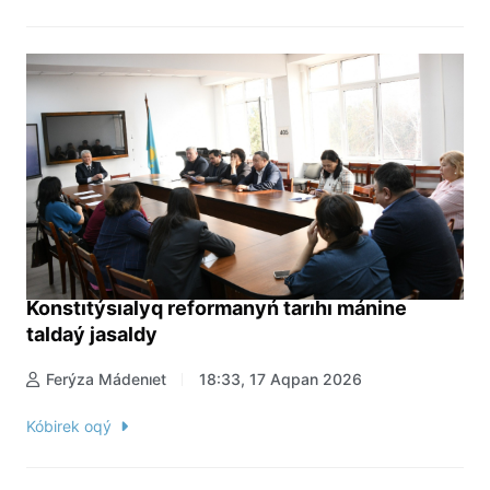
Konstıtýsıalyq reformanyń tarıhı mánine
taldaý jasaldy
Ferýza Mádenıet
18:33, 17 Aqpan 2026
Kóbirek oqý