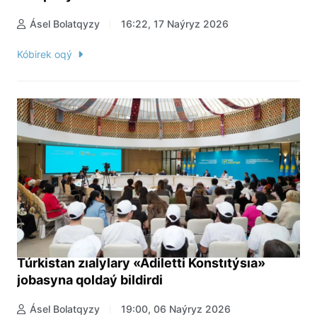
Ásel Bolatqyzy
16:22, 17 Naýryz 2026
Kóbirek oqý
Túrkistan zıalylary «Ádiletti Konstıtýsıa»
jobasyna qoldaý bildirdi
Ásel Bolatqyzy
19:00, 06 Naýryz 2026