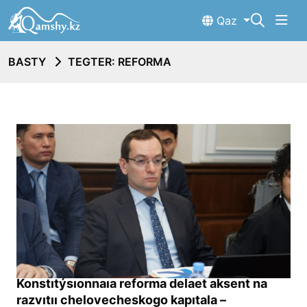
Qaz
BASTY
TEGTER: REFORMA
Konstıtýsıonnaıa reforma delaet aksent na
razvıtıı chelovecheskogo kapıtala –