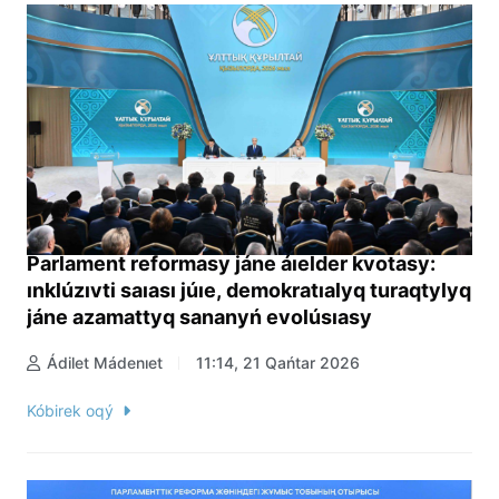
Parlament reformasy jáne áıelder kvotasy:
ınklúzıvti saıası júıe, demokratıalyq turaqtylyq
jáne azamattyq sananyń evolúsıasy
Ádilet Mádenıet
11:14, 21 Qańtar 2026
Kóbirek oqý