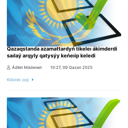
Qazaqstanda azamattardyń tikeleı ákimderdi
saılaý arqyly qatysýy keńeıip keledi
Ádilet Mádenıet
10:27, 09 Qazan 2025
Kóbirek oqý