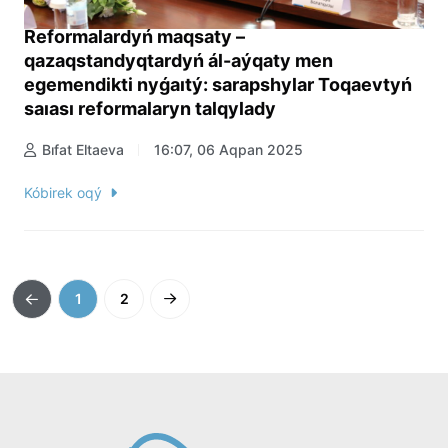
Reformalardyń maqsaty –
qazaqstandyqtardyń ál-aýqaty men
egemendikti nyǵaıtý: sarapshylar Toqaevtyń
saıası reformalaryn talqylady
Bıfat Eltaeva
16:07, 06 Aqpan 2025
Kóbirek oqý
1
2