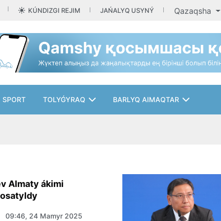
Qazaqsha
KÚNDIZGI REJIM
JAŃALYQ USYNÝ
SPORT
TOLYǴYRAQ
BARLYQ AIMAQTAR
ev Almaty ákimi
osatyldy
09:46, 24 Mamyr 2025