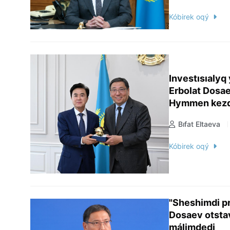
Kóbirek oqý
Investısıalyq
Erbolat Dosa
Hymmen kezd
Bıfat Eltaeva
Kóbirek oqý
"Sheshimdi pr
Dosaev otstav
málimdedi