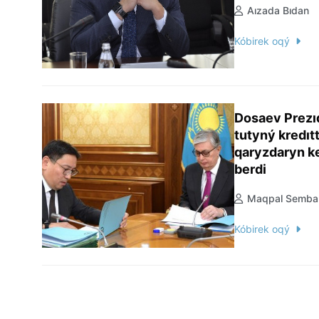
Aızada Bıdan
Kóbirek oqý
Dosaev Prezı
tutyný kredıt
qaryzdaryn ke
berdi
Maqpal Semba
Kóbirek oqý