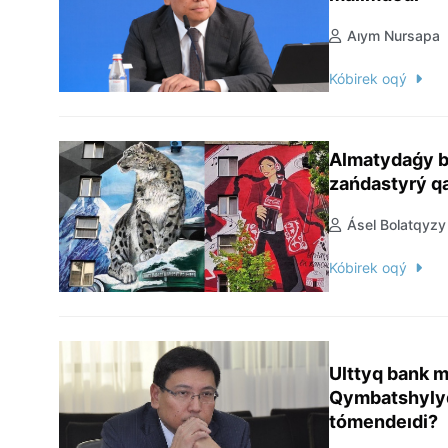
Aıym Nursapa
Kóbirek oqý
Almatydaǵy b
zańdastyrý qa
Ásel Bolatqyzy
Kóbirek oqý
Ulttyq bank 
Qymbatshylyq
tómendeıdi?