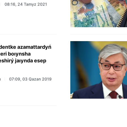
08:16, 24 Tamyz 2021
dentke azamattardyń
teri boıynsha
shirý jaıynda esep
ı
07:09, 03 Qazan 2019