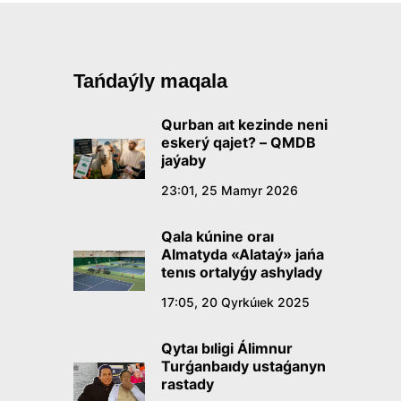
Tańdaýly maqala
Qurban aıt kezinde neni
eskerý qajet? – QMDB
jaýaby
23:01, 25 Mamyr 2026
Qala kúnine oraı
Almatyda «Alataý» jańa
tenıs ortalyǵy ashylady
17:05, 20 Qyrkúıek 2025
Qytaı bıligi Álimnur
Turǵanbaıdy ustaǵanyn
rastady