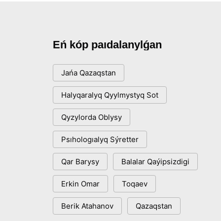
Eń kóp paıdalanylǵan
Jańa Qazaqstan
Halyqaralyq Qyylmystyq Sot
Qyzylorda Oblysy
Psıhologıalyq Sýretter
Qar Barysy
Balalar Qaýipsizdigi
Erkin Omar
Toqaev
Berik Atahanov
Qazaqstan