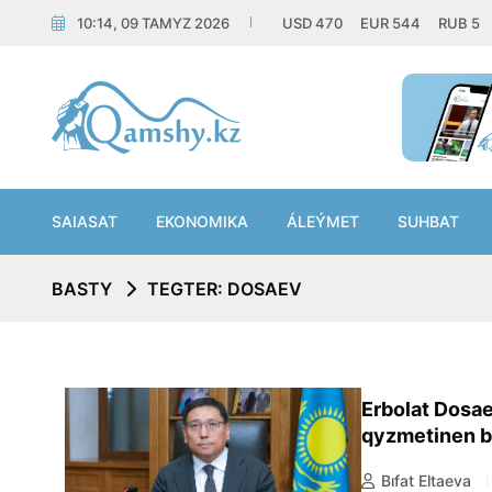
10:14, 09 TAMYZ 2026
USD
470
EUR
544
RUB
5
SAIASAT
EKONOMIKA
ÁLEÝMET
SUHBAT
BASTY
TEGTER: DOSAEV
Erbolat Dosa
qyzmetinen b
Bıfat Eltaeva