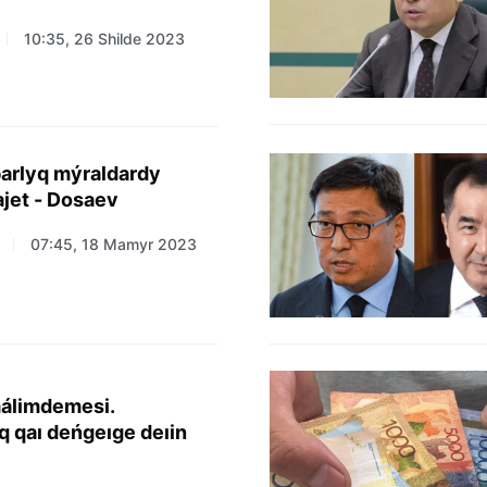
10:35, 26 Shilde 2023
arlyq mýraldardy
jet - Dosaev
07:45, 18 Mamyr 2023
málimdemesi.
 qaı deńgeıge deıin