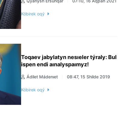
Qýanysh Ersuńqar
07:10, 16 Aqpan 2021
Kóbirek oqý
Toqaev jabylatyn nesıeler týraly: Bul
ispen endi aınalyspaımyz!
Ádilet Mádenıet
08:47, 15 Shilde 2019
Kóbirek oqý