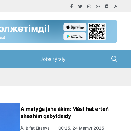
Joba týraly
Almatyǵa jańa ákim: Máslıhat erteń
sheshim qabyldaıdy
Bıfat Eltaeva
00:25, 24 Mamyr 2025