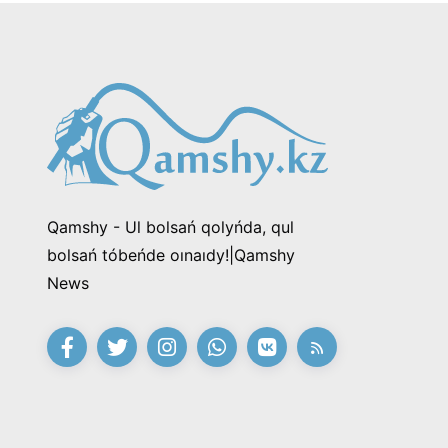
Qamshy - Ul bolsań qolyńda, qul
bolsań tóbeńde oınaıdy!|Qamshy
News