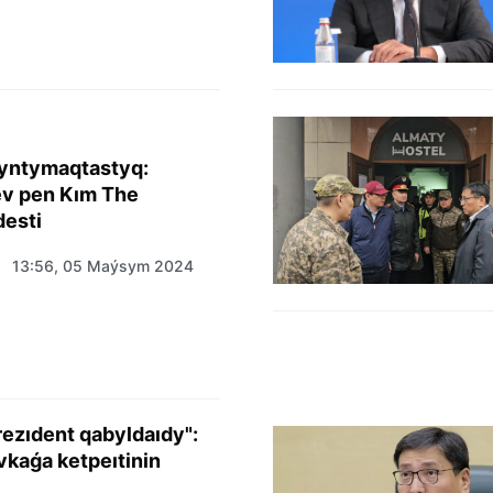
 yntymaqtastyq:
ev pen Kım The
esti
13:56, 05 Maýsym 2024
ezıdent qabyldaıdy":
kaǵa ketpeıtinin