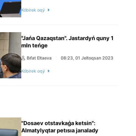
Kóbirek oqý
"Jańa Qazaqstan". Jastardyń quny 1
mln teńge
Bıfat Eltaeva
08:23, 01 Jeltoqsan 2023
Kóbirek oqý
"Dosaev otstavkaǵa ketsin":
Almatylyqtar petısıa jarıalady