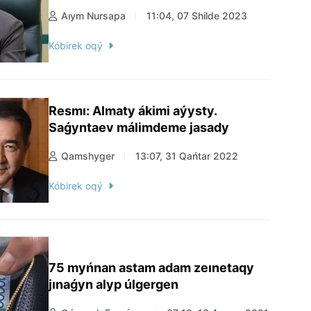
Aıym Nursapa
11:04, 07 Shilde 2023
Kóbirek oqý
Resmı: Almaty ákimi aýysty.
Saǵyntaev málimdeme jasady
Qamshyger
13:07, 31 Qańtar 2022
Kóbirek oqý
75 myńnan astam adam zeınetaqy
jınaǵyn alyp úlgergen