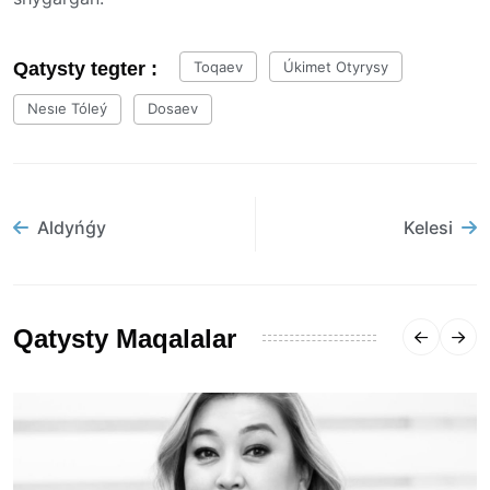
Qatysty tegter :
Toqaev
Úkimet Otyrysy
Nesıe Tóleý
Dosaev
Aldyńǵy
Kelesi
Qatysty Maqalalar