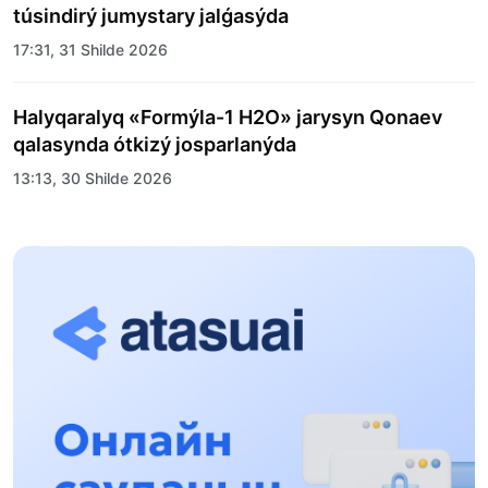
túsindirý jumystary jalǵasýda
17:31, 31 Shilde 2026
Halyqaralyq «Formýla-1 H2O» jarysyn Qonaev
qalasynda ótkizý josparlanýda
13:13, 30 Shilde 2026
Asqat Asylbekov: Kúshti bılikke kúshti tulǵalar
kerek!
12:01, 28 Shilde 2026
Abzal Dostıar: Dýman Muhametkárimdi Almaty
túrmesine aýystyrýy múmkin
16:15, 27 Shilde 2026