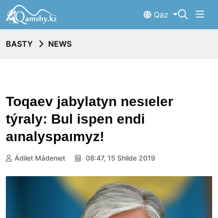
Qaz
BASTY
NEWS
Toqaev jabylatyn nesıeler
týraly: Bul ispen endi
aınalyspaımyz!
Ádilet Mádenıet
08:47, 15 Shilde 2019