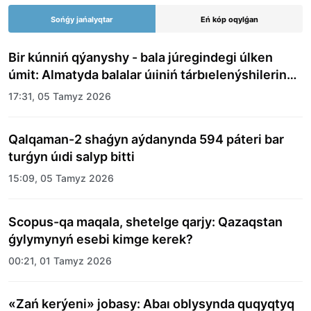
Sońǵy jańalyqtar
Eń kóp oqylǵan
Bir kúnniń qýanyshy - bala júregindegi úlken
úmit: Almatyda balalar úıiniń tárbıelenýshilerine
merekelik kún uıymdastyryldy
17:31, 05 Tamyz 2026
Qalqaman-2 shaǵyn aýdanynda 594 páteri bar
turǵyn úıdi salyp bitti
15:09, 05 Tamyz 2026
Scopus-qa maqala, shetelge qarjy: Qazaqstan
ǵylymynyń esebi kimge kerek?
00:21, 01 Tamyz 2026
«Zań kerýeni» jobasy: Abaı oblysynda quqyqtyq