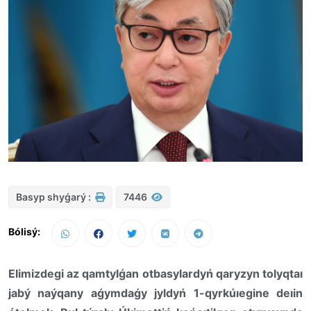
Basyp shyǵarý :
7446
Bólisý:
Elimizdegi az qamtylǵan otbasylardyń qaryzyn tolyqtaı
jabý naýqany aǵymdaǵy jyldyń 1-qyrkúıegine deıin