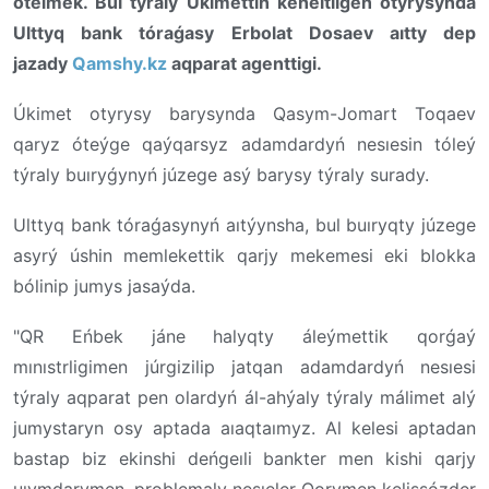
ótelmek. Bul týraly Úkimettiń keńeıtilgen otyrysynda
Ulttyq bank tóraǵasy Erbolat Dosaev aıtty dep
jazady
Qamshy.kz
aqparat agenttigi.
Úkimet otyrysy barysynda Qasym-Jomart Toqaev
qaryz óteýge qaýqarsyz adamdardyń nesıesin tóleý
týraly buıryǵynyń júzege asý barysy týraly surady.
Ulttyq bank tóraǵasynyń aıtýynsha, bul buıryqty júzege
asyrý úshin memlekettik qarjy mekemesi eki blokka
bólinip jumys jasaýda.
"
QR Eńbek jáne halyqty áleýmettik qorǵaý
mınıstrligimen júrgizilip jatqan adamdardyń nesıesi
týraly aqparat pen olardyń ál-ahýaly týraly málimet alý
jumystaryn osy aptada aıaqtaımyz. Al kelesi aptadan
bastap biz ekinshi deńgeıli bankter men kishi qarjy
uıymdarymen, problemaly nesıeler Qorymen kelissózder