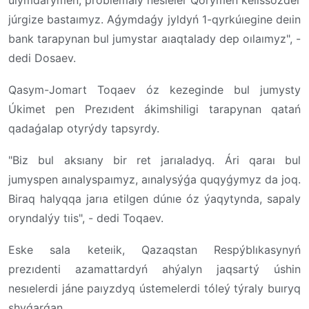
júrgize bastaımyz. Aǵymdaǵy jyldyń 1-qyrkúıegine deıin
bank tarapynan bul jumystar aıaqtalady dep oılaımyz", -
dedi Dosaev.
Qasym-Jomart Toqaev óz kezeginde bul jumysty
Úkimet pen Prezıdent ákimshiligi tarapynan qatań
qadaǵalap otyrýdy tapsyrdy.
"
Biz bul aksıany bir ret jarıaladyq. Ári qaraı bul
jumyspen aınalyspaımyz, aınalysýǵa quqyǵymyz da joq.
Biraq halyqqa jarıa etilgen dúnıe óz ýaqytynda, sapaly
oryndalýy tıis", - dedi Toqaev.
Eske sala keteıik, Qazaqstan Respýblıkasynyń
prezıdenti azamattardyń ahýalyn jaqsartý úshin
nesıelerdi jáne paıyzdyq ústemelerdi tóleý týraly buıryq
shyǵarǵan.