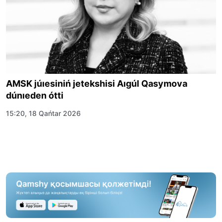
AMSK júıesiniń jetekshisi Aıgúl Qasymova
dúnıeden ótti
15:20, 18 Qańtar 2026