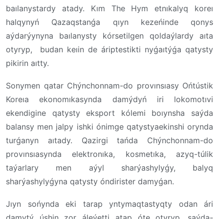
baılanystardy atady. Kım The Hym etnıkalyq koreı
halqynyń Qazaqstanǵa qıyn kezeńinde qonys
aýdarýynyna baılanysty kórsetilgen qoldaýlardy aıta
otyryp, budan keıin de áriptestikti nyǵaıtýǵa qatysty
pikirin aıtty.
Sonymen qatar Chýnchonnam-do provınsıasy Ońtústik
Koreıa ekonomıkasynda damýdyń iri lokomotıvi
ekendigine qatysty eksport kólemi boıynsha saýda
balansy men jalpy ishki ónimge qatystyaekinshi orynda
turǵanyn aıtady. Qazirgi tańda Chýnchonnam-do
provınsıasynda elektronıka, kosmetıka, azyq-túlik
taýarlary men aýyl sharýashylyǵy, balyq
sharýashylyǵyna qatysty óndirister damyǵan.
Jıyn sońynda eki tarap yntymaqtastyqty odan ári
damytý úshin zor áleýetti atap óte otyryp, saýda-