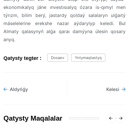
ekonomıkalyq jáne ınvestısıalyq ózara is-qımyl men
týrızm, bilim berý, jastardy qoldaý salalaryn ulǵaıtý
máselelerine erekshe nazar aýdarylyp keledi. Bul
Almaty qalasynyń alǵa qaraı damýyna úlesin qosary
anyq.
Qatysty tegter :
Dosaev
Yntymaqtastyq
Aldyńǵy
Kelesi
Qatysty Maqalalar