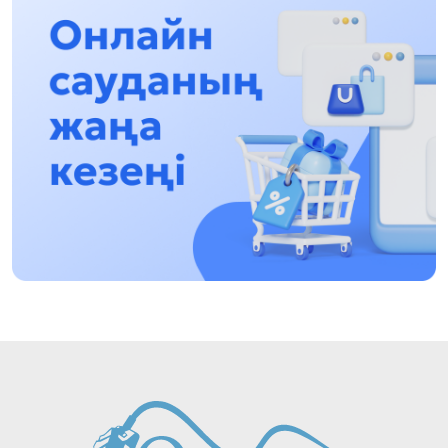
qalasynda ótkizý josparlanýda
13:13, 30 Shilde 2026
Asqat Asylbekov: Kúshti bılikke kúshti tulǵalar
kerek!
12:01, 28 Shilde 2026
Abzal Dostıar: Dýman Muhametkárimdi Almaty
túrmesine aýystyrýy múmkin
16:15, 27 Shilde 2026
Óskenbaı Qulataıuly: Rýhanıatqa qyzmet etken
qalamger
17:46, 26 Shilde 2026