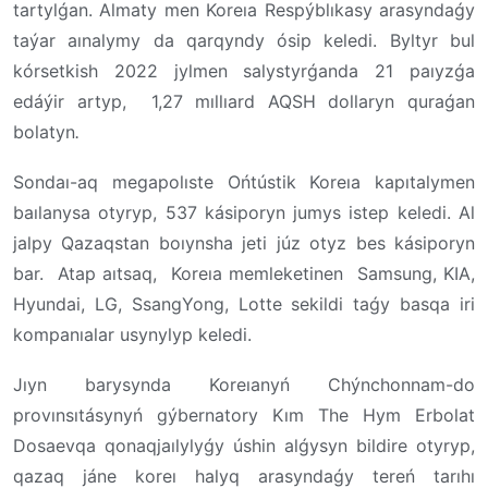
tartylǵan. Almaty men Koreıa Respýblıkasy arasyndaǵy
taýar aınalymy da qarqyndy ósip keledi. Byltyr bul
kórsetkish 2022 jylmen salystyrǵanda 21 paıyzǵa
edáýir artyp, 1,27 mıllıard AQSH dollaryn quraǵan
bolatyn
.
Sondaı-aq megapolıste Ońtústik Koreıa kapıtalymen
baılanysa otyryp, 537 kásiporyn jumys istep keledi. Al
jalpy Qazaqstan boıynsha jeti júz otyz bes kásiporyn
bar. Atap aıtsaq, Koreıa memleketinen Samsung, KIA,
Hyundai, LG, SsangYong, Lotte sekildi taǵy basqa iri
kompanıalar usynylyp keledi.
Jıyn barysynda Koreıanyń Chýnchonnam-do
provınsıtásynyń gýbernatory Kım The Hym Erbolat
Dosaevqa qonaqjaılylyǵy úshin alǵysyn bildire otyryp,
qazaq jáne koreı halyq arasyndaǵy tereń tarıhı