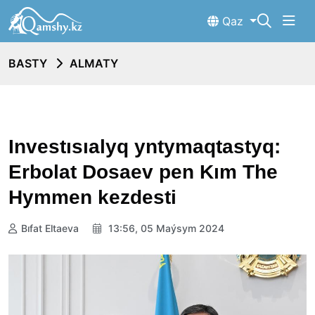
Qaz
BASTY
ALMATY
Investısıalyq yntymaqtastyq:
Erbolat Dosaev pen Kım The
Hymmen kezdesti
Bıfat Eltaeva
13:56, 05 Maýsym 2024