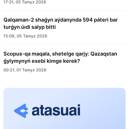
merekelik kún uıymdastyryldy
17:31, 05 Tamyz 2026
Qalqaman-2 shaǵyn aýdanynda 594 páteri bar
turǵyn úıdi salyp bitti
15:09, 05 Tamyz 2026
Scopus-qa maqala, shetelge qarjy: Qazaqstan
ǵylymynyń esebi kimge kerek?
00:21, 01 Tamyz 2026
«Zań kerýeni» jobasy: Abaı oblysynda quqyqtyq
túsindirý jumystary jalǵasýda
17:31, 31 Shilde 2026
Halyqaralyq «Formýla-1 H2O» jarysyn Qonaev