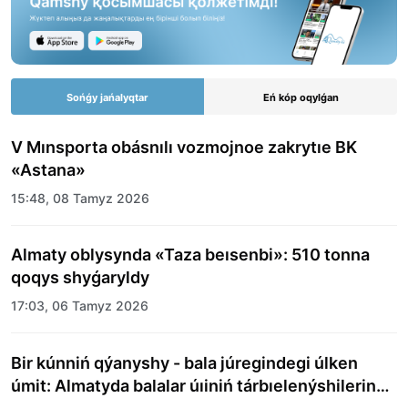
Sońǵy jańalyqtar
Eń kóp oqylǵan
V Mınsporta obásnılı vozmojnoe zakrytıe BK
«Astana»
15:48, 08 Tamyz 2026
Almaty oblysynda «Taza beısenbi»: 510 tonna
qoqys shyǵaryldy
17:03, 06 Tamyz 2026
Bir kúnniń qýanyshy - bala júregindegi úlken
úmit: Almatyda balalar úıiniń tárbıelenýshilerine