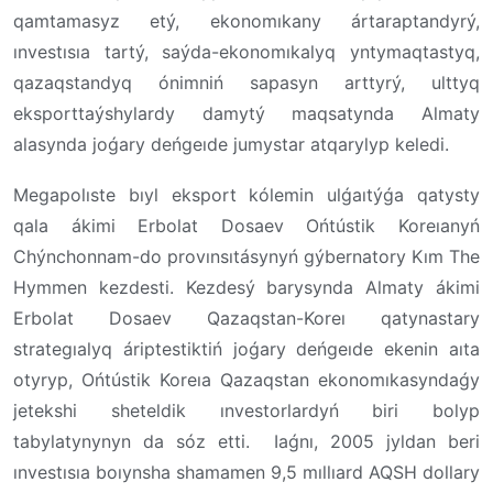
qamtamasyz etý, ekonomıkany ártaraptandyrý,
ınvestısıa tartý, saýda-ekonomıkalyq yntymaqtastyq,
qazaqstandyq ónimniń sapasyn arttyrý, ulttyq
eksporttaýshylardy damytý maqsatynda Almaty
alasynda joǵary deńgeıde jumystar atqarylyp keledi.
Megapolıste bıyl eksport kólemin ulǵaıtýǵa qatysty
qala ákimi Erbolat Dosaev Ońtústik Koreıanyń
Chýnchonnam-do provınsıtásynyń gýbernatory Kım The
Hymmen kezdesti. Kezdesý barysynda Almaty ákimi
Erbolat Dosaev Qazaqstan-Koreı qatynastary
strategıalyq áriptestiktiń joǵary deńgeıde ekenin aıta
otyryp, Ońtústik Koreıa Qazaqstan ekonomıkasyndaǵy
jetekshi sheteldik ınvestorlardyń biri bolyp
tabylatynynyn da sóz etti. Iaǵnı, 2005 jyldan beri
ınvestısıa boıynsha shamamen 9,5 mıllıard AQSH dollary