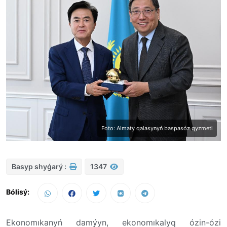
Foto: Almaty qalasynyń baspasóz qyzmeti
Basyp shyǵarý :
1347
Bólisý:
Ekonomıkanyń damýyn, ekonomıkalyq ózin-ózi