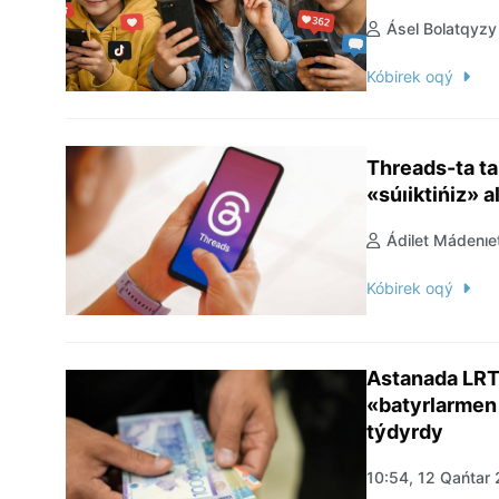
Ásel Bolatqyzy
Kóbirek oqý
Threads-ta ta
«súıiktińiz» 
Ádilet Mádenıe
Kóbirek oqý
Astanada LRT 
«batyrlarmen
týdyrdy
10:54, 12 Qańtar