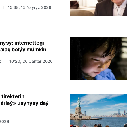
15:38, 15 Naýryz 2026
nysý: ınternettegi
alaıaq bolýy múmkin
t
10:20, 26 Qańtar 2026
tirekterin
 árleý» usynysy daý
 2026