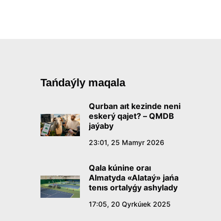
Tańdaýly maqala
Qurban aıt kezinde neni
eskerý qajet? – QMDB
jaýaby
23:01, 25 Mamyr 2026
Qala kúnine oraı
Almatyda «Alataý» jańa
tenıs ortalyǵy ashylady
17:05, 20 Qyrkúıek 2025