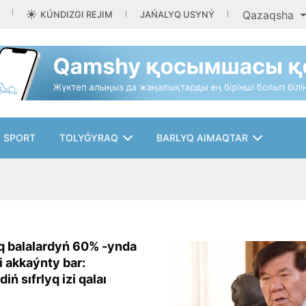
Qazaqsha
KÚNDIZGI REJIM
JAŃALYQ USYNÝ
SPORT
TOLYǴYRAQ
BARLYQ AIMAQTAR
 balalardyń 60% -ynda
i akkaýnty bar:
iń sıfrlyq izi qalaı