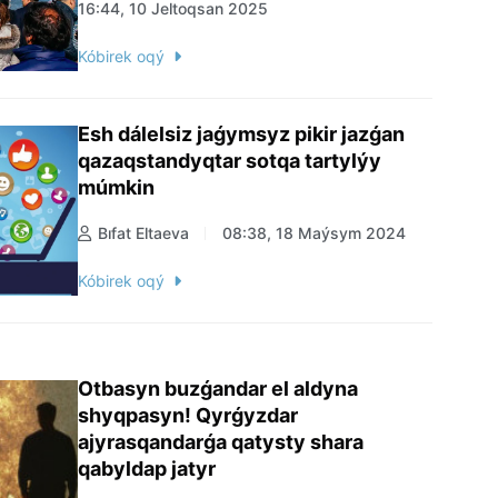
16:44, 10 Jeltoqsan 2025
Kóbirek oqý
Esh dálelsiz jaǵymsyz pikir jazǵan
qazaqstandyqtar sotqa tartylýy
múmkin
Bıfat Eltaeva
08:38, 18 Maýsym 2024
Kóbirek oqý
Otbasyn buzǵandar el aldyna
shyqpasyn! Qyrǵyzdar
ajyrasqandarǵa qatysty shara
qabyldap jatyr