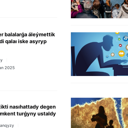
 balalarǵa áleýmettik
di qalaı iske asyryp
zy
san 2025
tikti nasıhattady degen
mkent turǵyny ustaldy
hanqyzy