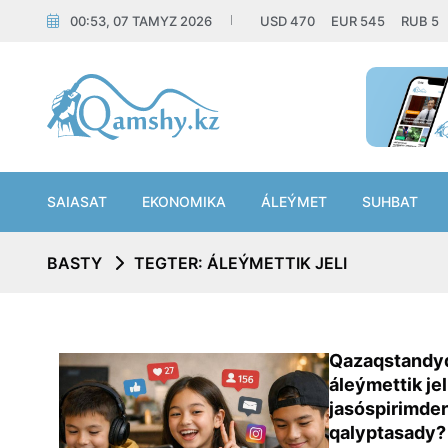
00:53, 07 TAMYZ 2026
USD
470
EUR
545
RUB
5
SAIASAT
EKONOMIKA
ÁLEÝMET
SUHBAT
BASTY
TEGTER: ÁLEÝMETTIK JELI
Qazaqstandyq
áleýmettik jel
jasóspirimderd
qalyptasady?