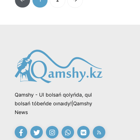
Qamshy - Ul bolsań qolyńda, qul
bolsań tóbeńde oınaıdy!|Qamshy
News