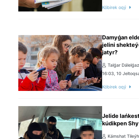
Kóbirek oqý
Damyǵan elder
jelini shekteý
jatyr?
Talǵar Dálelǵa
16:03, 10 Jeltoq
Kóbirek oqý
Jelide lańkes
kúdikpen Shy
Kámshat Tileý