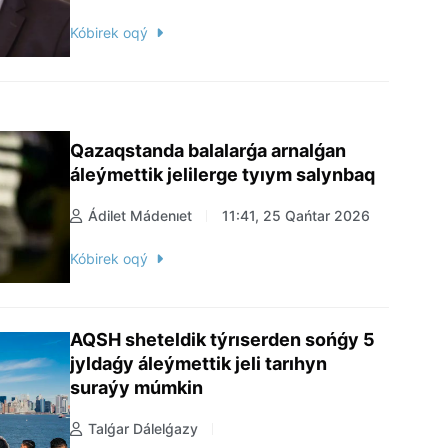
Kóbirek oqý
Qazaqstanda balalarǵa arnalǵan
áleýmettik jelilerge tyıym salynbaq
Ádilet Mádenıet
11:41, 25 Qańtar 2026
Kóbirek oqý
AQSH sheteldik týrıserden sońǵy 5
jyldaǵy áleýmettik jeli tarıhyn
suraýy múmkin
Talǵar Dálelǵazy