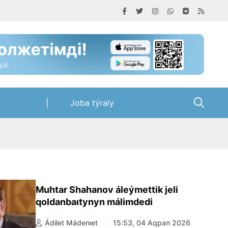
Joba týraly
Muhtar Shahanov áleýmettik jeli
qoldanbaıtynyn málimdedi
Ádilet Mádenıet
15:53, 04 Aqpan 2026