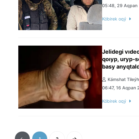
05:48, 29 Aqpan
Kóbirek oqý
Jelidegi vıdeo
qoıyp, uryp-
basy anyqtal
Kámshat Tileý
06:47, 16 Aqpan
Kóbirek oqý
1
2