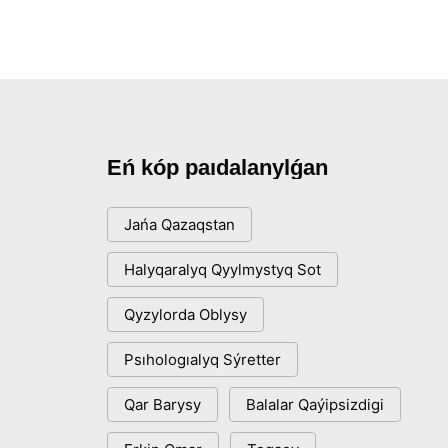
Eń kóp paıdalanylǵan
Jańa Qazaqstan
Halyqaralyq Qyylmystyq Sot
Qyzylorda Oblysy
Psıhologıalyq Sýretter
Qar Barysy
Balalar Qaýipsizdigi