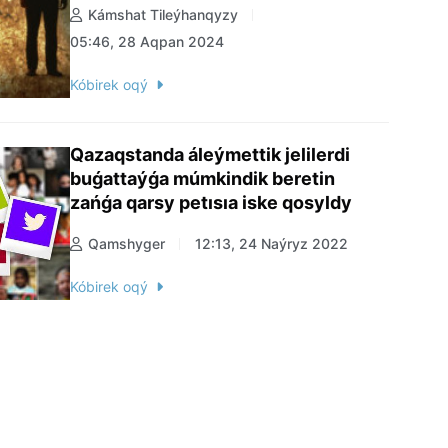
Kámshat Tileýhanqyzy
05:46, 28 Aqpan 2024
Kóbirek oqý
Qazaqstanda áleýmettik jelilerdi
buǵattaýǵa múmkindik beretin
zańǵa qarsy petısıa iske qosyldy
Qamshyger
12:13, 24 Naýryz 2022
Kóbirek oqý