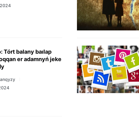
 2024
: Tórt balany baılap
soqqan er adamnyń jeke
dy
hanqyzy
 2024