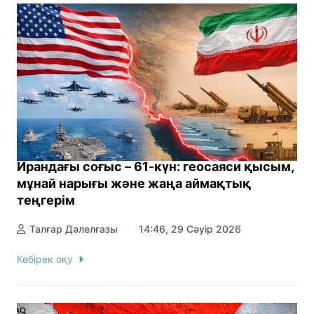
Ирандағы соғыс – 61-күн: геосаяси қысым,
мұнай нарығы және жаңа аймақтық
теңгерім
Талғар Дәлелғазы
14:46, 29 Сәуір 2026
Көбірек оқу