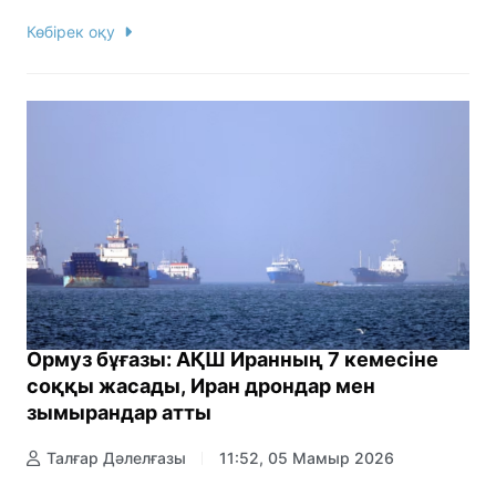
Көбірек оқу
Ормуз бұғазы: АҚШ Иранның 7 кемесіне
соққы жасады, Иран дрондар мен
зымырандар атты
Талғар Дәлелғазы
11:52, 05 Мамыр 2026