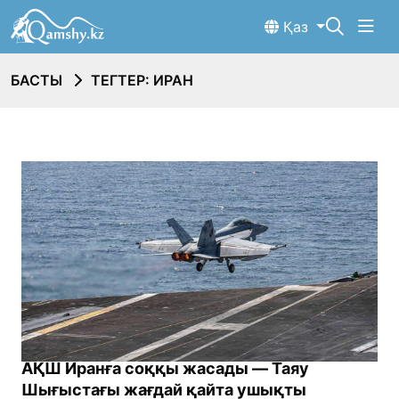
Қаз
БАСТЫ
ТЕГТЕР: ИРАН
АҚШ Иранға соққы жасады — Таяу
Шығыстағы жағдай қайта ушықты