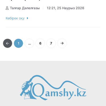
Талғар Дәлелғазы
12:21, 25 Наурыз 2026
Көбірек оқу
1
…
6
7