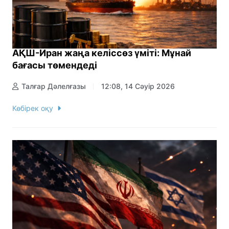
АҚШ-Иран жаңа келіссөз үміті: Мұнай
бағасы төмендеді
Талғар Дәлелғазы
12:08, 14 Сәуір 2026
Көбірек оқу