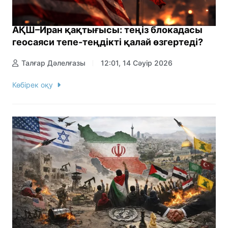
АҚШ–Иран қақтығысы: теңіз блокадасы
геосаяси тепе-теңдікті қалай өзгертеді?
Талғар Дәлелғазы
12:01, 14 Сәуір 2026
Көбірек оқу