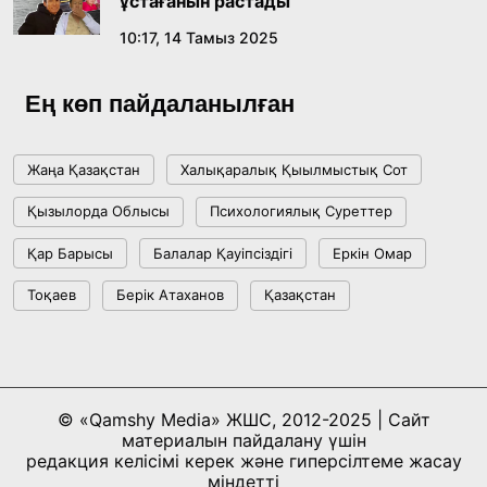
ұстағанын растады
10:17, 14 Тамыз 2025
Ең көп пайдаланылған
Жаңа Қазақстан
Халықаралық Қыылмыстық Сот
Қызылорда Облысы
Психологиялық Суреттер
Қар Барысы
Балалар Қауіпсіздігі
Еркін Омар
Тоқаев
Берік Атаханов
Қазақстан
© «Qamshy Media» ЖШС, 2012-2025 | Сайт
материалын пайдалану үшін
редакция келісімі керек және гиперсілтеме жасау
міндетті