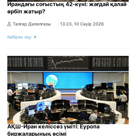
Ирандағы соғыстың 42-күні: жағдай қалай
өрбіп жатыр?
Талғар Дәлелғазы
13:23, 10 Сәуір 2026
Көбірек оқу
АҚШ-Иран келіссөз үміті: Еуропа
биржаларының өсімі