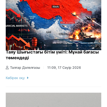
Таяу Шығыстағы бітім үміті: Мұнай бағасы
төмендеді
Талғар Дәлелғазы
11:09, 17 Сәуір 2026
Көбірек оқу