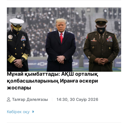
Мұнай қымбаттады: АҚШ орталық
қолбасшыларының Иранға әскери
жоспары
Талғар Дәлелғазы
14:30, 30 Сәуір 2026
Көбірек оқу