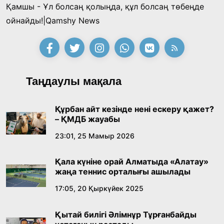
Қамшы - Ұл болсаң қолыңда, құл болсаң төбеңде
ойнайды!|Qamshy News
Таңдаулы мақала
Құрбан айт кезінде нені ескеру қажет?
– ҚМДБ жауабы
23:01, 25 Мамыр 2026
Қала күніне орай Алматыда «Алатау»
жаңа теннис орталығы ашылады
17:05, 20 Қыркүйек 2025
Қытай билігі Әлімнұр Тұрғанбайды