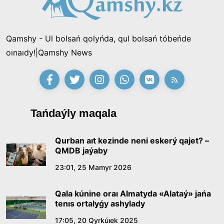
Qamshy - Ul bolsań qolyńda, qul bolsań tóbeńde
oınaıdy!|Qamshy News
Tańdaýly maqala
Qurban aıt kezinde neni eskerý qajet? –
QMDB jaýaby
23:01, 25 Mamyr 2026
Qala kúnine oraı Almatyda «Alataý» jańa
tenıs ortalyǵy ashylady
17:05, 20 Qyrkúıek 2025