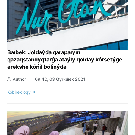
Baıbek: Joldaýda qarapaıym
qazaqstandyqtarǵa ataýly qoldaý kórsetýge
erekshe kóńil bólinýde
Author
09:42, 03 Qyrkúıek 2021
Kóbirek oqý