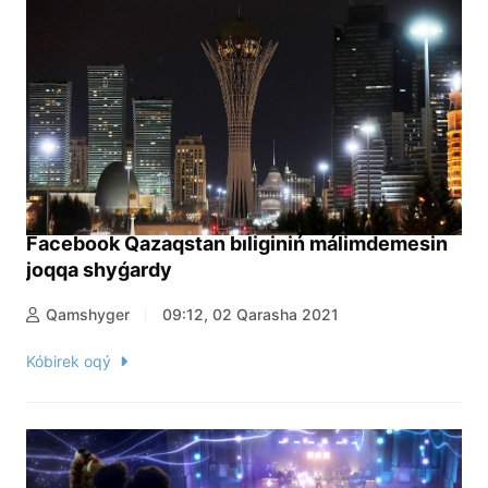
Facebook Qazaqstan bıliginiń málimdemesin
joqqa shyǵardy
Qamshyger
09:12, 02 Qarasha 2021
Kóbirek oqý