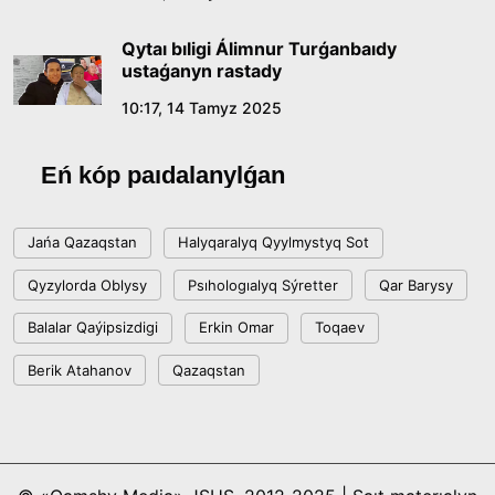
Qytaı bıligi Álimnur Turǵanbaıdy
ustaǵanyn rastady
10:17, 14 Tamyz 2025
Eń kóp paıdalanylǵan
Jańa Qazaqstan
Halyqaralyq Qyylmystyq Sot
Qyzylorda Oblysy
Psıhologıalyq Sýretter
Qar Barysy
Balalar Qaýipsizdigi
Erkin Omar
Toqaev
Berik Atahanov
Qazaqstan