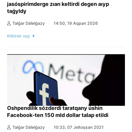
jasóspirimderge zıan keltirdi degen aıyp
taǵyldy
Talǵar Dálelǵazy
14:50, 19 Aqpan 2026
Kóbirek oqý
Óshpendilik sózderdi taratqany úshin
Facebook-ten 150 mld dollar talap etildi
Talǵar Dálelǵazy
10:33, 07 Jeltoqsan 2021