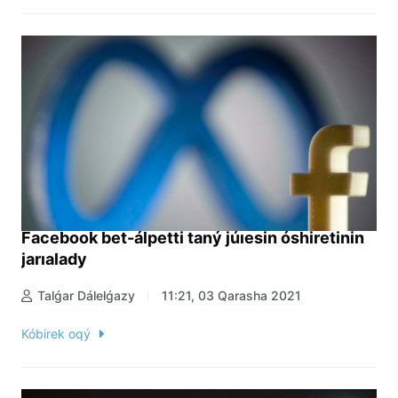
Facebook bet-álpetti taný júıesin óshiretinin
jarıalady
Talǵar Dálelǵazy
11:21, 03 Qarasha 2021
Kóbirek oqý