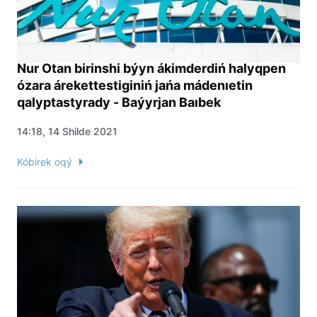
Nur Otan birinshi býyn ákimderdiń halyqpen
ózara árekettestiginiń jańa mádenıetin
qalyptastyrady - Baýyrjan Baıbek
14:18, 14 Shilde 2021
Kóbirek oqý