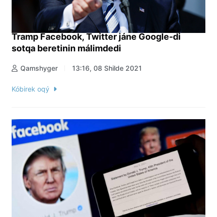
Tramp Facebook, Twitter jáne Google-di
sotqa beretinin málimdedi
Qamshyger
13:16, 08 Shilde 2021
Kóbirek oqý