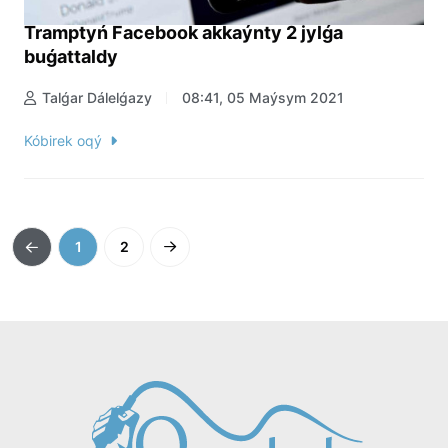
Tramptyń Facebook akkaýnty 2 jylǵa
buǵattaldy
Talǵar Dálelǵazy
08:41, 05 Maýsym 2021
Kóbirek oqý
1
2