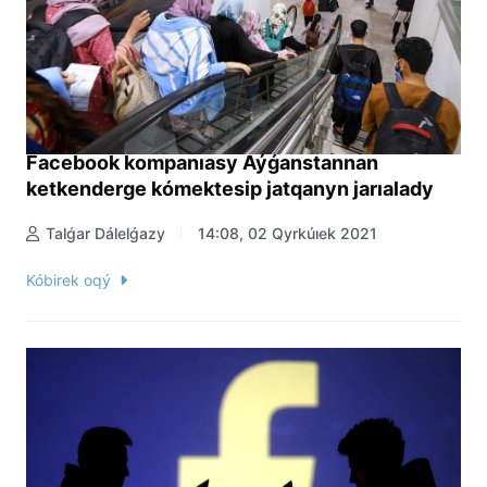
Facebook kompanıasy Aýǵanstannan
ketkenderge kómektesip jatqanyn jarıalady
Talǵar Dálelǵazy
14:08, 02 Qyrkúıek 2021
Kóbirek oqý