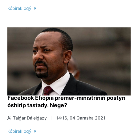
Kóbirek oqý
Facebook Efıopıa premer-mınıstriniń postyn
óshirip tastady. Nege?
Talǵar Dálelǵazy
14:16, 04 Qarasha 2021
Kóbirek oqý