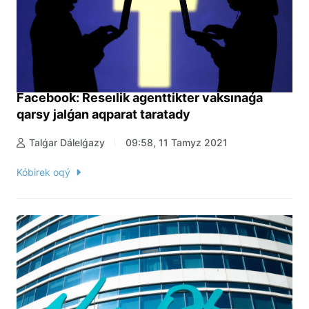
Facebook: Reseılik agenttikter vaksınaǵa
qarsy jalǵan aqparat taratady
Talǵar Dálelǵazy
09:58, 11 Tamyz 2021
Kóbirek oqý