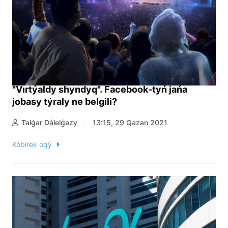
"Vırtýaldy shyndyq". Facebook-tyń jańa
jobasy týraly ne belgili?
Talǵar Dálelǵazy
13:15, 29 Qazan 2021
Kóbirek oqý