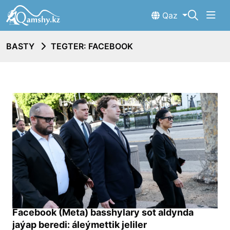
Qaz
BASTY
TEGTER: FACEBOOK
Facebook (Meta) basshylary sot aldynda
jaýap beredi: áleýmettik jeliler