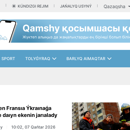
Qazaqsha
KÚNDIZGI REJIM
JAŃALYQ USYNÝ
SPORT
TOLYǴYRAQ
BARLYQ AIMAQTAR
en Fransıa Ýkraınaǵa
e daıyn ekenin jarıalady
zy
10:02, 07 Qańtar 2026