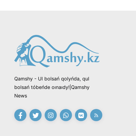
Qamshy - Ul bolsań qolyńda, qul
bolsań tóbeńde oınaıdy!|Qamshy
News