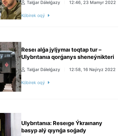
Talǵar Dálelǵazy
12:46, 23 Mamyr 2022
Kóbirek oqý
Reseı alǵa jyljymaı toqtap tur –
Ulybrıtanıa qorǵanys sheneýnikteri
Talǵar Dálelǵazy
12:58, 16 Naýryz 2022
Kóbirek oqý
Ulybrıtanıa: Reseıge Ýkraınany
basyp alý qıynǵa soǵady