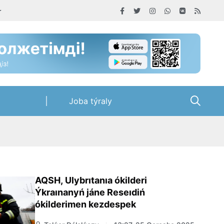
Joba týraly
AQSH, Ulybrıtanıa ókilderi
Ýkraınanyń jáne Reseıdiń
ókilderimen kezdespek