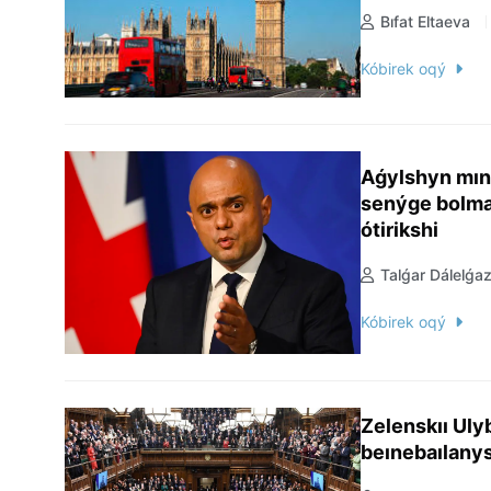
Bıfat Eltaeva
Kóbirek oqý
Aǵylshyn mını
senýge bolmaı
ótirikshi
Talǵar Dálelǵa
Kóbirek oqý
Zelenskıı Uly
beınebaılanys