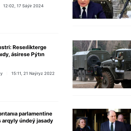
12:02, 17 Sáýir 2024
stri: Reseılikterge
dy, ásirese Pýtın
zy
15:11, 21 Naýryz 2022
brıtanıa parlamentine
 arqyly úndeý jasady