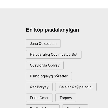
Eń kóp paıdalanylǵan
Jańa Qazaqstan
Halyqaralyq Qyylmystyq Sot
Qyzylorda Oblysy
Psıhologıalyq Sýretter
Qar Barysy
Balalar Qaýipsizdigi
Erkin Omar
Toqaev