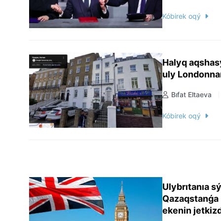
Kóbirek oqý
Halyq aqshas
uly Londonnan
Bıfat Eltaeva
Kóbirek oqý
Ulybrıtanıa s
Qazaqstanǵa
ekenin jetkizd