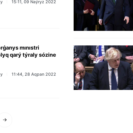
zy
15:11, 09 Naýryz 2022
orǵanys mınıstri
olyq qarý týraly sózine
zy
11:44, 28 Aqpan 2022