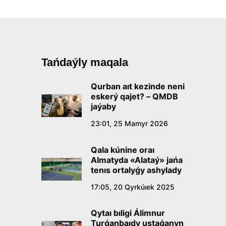
Tańdaýly maqala
Qurban aıt kezinde neni
eskerý qajet? – QMDB
jaýaby
23:01, 25 Mamyr 2026
Qala kúnine oraı
Almatyda «Alataý» jańa
tenıs ortalyǵy ashylady
17:05, 20 Qyrkúıek 2025
Qytaı bıligi Álimnur
Turǵanbaıdy ustaǵanyn