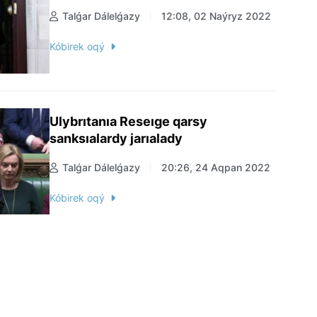
Talǵar Dálelǵazy
12:08, 02 Naýryz 2022
Kóbirek oqý
Ulybrıtanıa Reseıge qarsy
sanksıalardy jarıalady
Talǵar Dálelǵazy
20:26, 24 Aqpan 2022
Kóbirek oqý