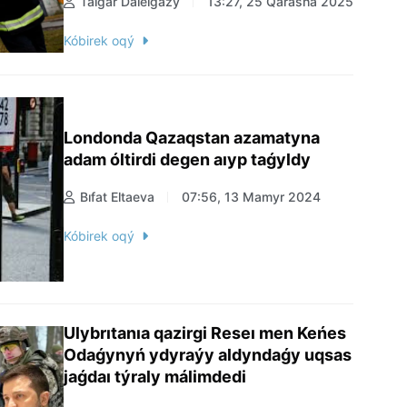
Talǵar Dálelǵazy
13:27, 25 Qarasha 2025
Kóbirek oqý
Londonda Qazaqstan azamatyna
adam óltirdi degen aıyp taǵyldy
Bıfat Eltaeva
07:56, 13 Mamyr 2024
Kóbirek oqý
Ulybrıtanıa qazirgi Reseı men Keńes
Odaǵynyń ydyraýy aldyndaǵy uqsas
jaǵdaı týraly málimdedi