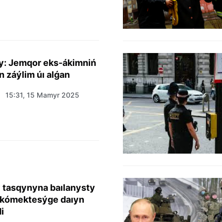
y: Jemqor eks-ákimniń
 záýlim úı alǵan
15:31, 15 Mamyr 2025
ý tasqynyna baılanysty
 kómektesýge daıyn
i