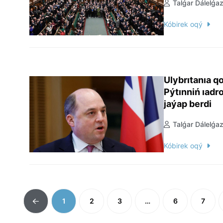
Talǵar Dálelǵa
Kóbirek oqý
Ulybrıtanıa q
Pýtınniń ıadr
jaýap berdi
Talǵar Dálelǵa
Kóbirek oqý
1
2
3
…
6
7