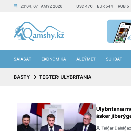
23:04, 07 TAMYZ 2026
USD
470
EUR
544
RUB
5
SAIASAT
EKONOMIKA
ÁLEÝMET
SUHBAT
BASTY
TEGTER: ULYBRITANIA
Ulybrıtanıa m
ásker jiberýg
Talǵar Dálelǵa