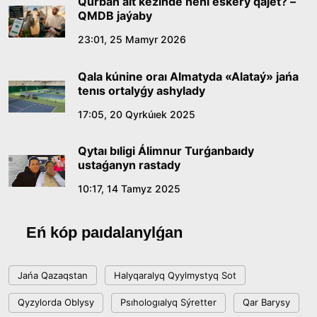
Qurban aıt kezinde neni eskerý qajet? –
QMDB jaýaby
Qazaq tilindegi «qut» konseptisiniń
23:01, 25 Mamyr 2026
lıngvomádenı sıpaty
Qala kúnine oraı Almatyda «Alataý» jańa
09:21, 21 Shilde 2026
tenıs ortalyǵy ashylady
17:05, 20 Qyrkúıek 2025
Abaıdyń adam tárbıesi týraly kózqarastarynyń
ózektiligi
Qytaı bıligi Álimnur Turǵanbaıdy
18:59, 20 Shilde 2026
ustaǵanyn rastady
10:17, 14 Tamyz 2025
Jasandy ıntellekt: adamzattyń kómekshisi me,
álde básekelesi me?
Eń kóp paıdalanylǵan
18:16, 20 Shilde 2026
Jańa Qazaqstan
Halyqaralyq Qyylmystyq Sot
Ulttyq arhıvtiń ashylǵanyna 20 jyl: negizgi
Qyzylorda Oblysy
Psıhologıalyq Sýretter
Qar Barysy
jetistikteri men damý baǵyty