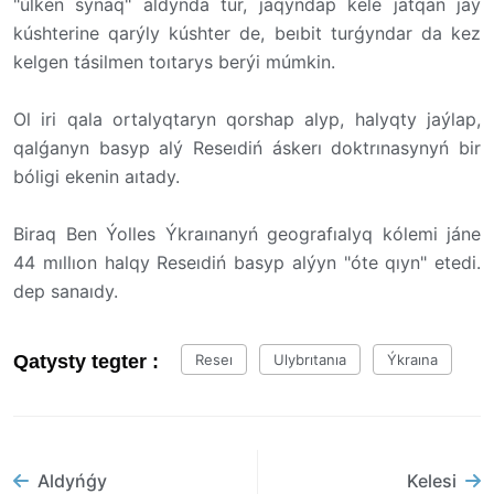
"úlken synaq" aldynda tur, jaqyndap kele jatqan jaý
kúshterine qarýly kúshter de, beıbit turǵyndar da kez
kelgen tásilmen toıtarys berýi múmkin.
Ol iri qala ortalyqtaryn qorshap alyp, halyqty jaýlap,
qalǵanyn basyp alý Reseıdiń áskerı doktrınasynyń bir
bóligi ekenin aıtady.
Biraq Ben Ýolles Ýkraınanyń geografıalyq kólemi jáne
44 mıllıon halqy Reseıdiń basyp alýyn "óte qıyn" etedi.
dep sanaıdy.
Qatysty tegter :
Reseı
Ulybrıtanıa
Ýkraına
Aldyńǵy
Kelesi