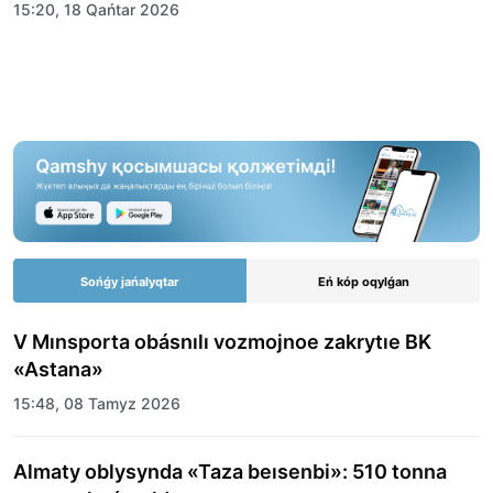
15:20, 18 Qańtar 2026
Sońǵy jańalyqtar
Eń kóp oqylǵan
V Mınsporta obásnılı vozmojnoe zakrytıe BK
«Astana»
15:48, 08 Tamyz 2026
Almaty oblysynda «Taza beısenbi»: 510 tonna