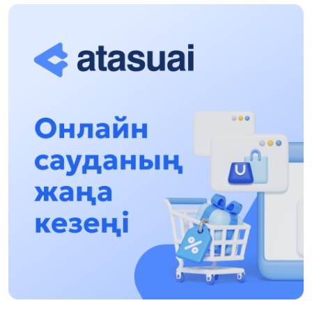
«Zań kerýeni» jobasy: Abaı oblysynda quqyqtyq
túsindirý jumystary jalǵasýda
17:31, 31 Shilde 2026
Halyqaralyq «Formýla-1 H2O» jarysyn Qonaev
qalasynda ótkizý josparlanýda
13:13, 30 Shilde 2026
Asqat Asylbekov: Kúshti bılikke kúshti tulǵalar
kerek!
12:01, 28 Shilde 2026
Abzal Dostıar: Dýman Muhametkárimdi Almaty
túrmesine aýystyrýy múmkin
16:15, 27 Shilde 2026