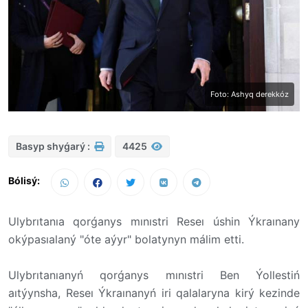
Foto: Ashyq derekkóz
Basyp shyǵarý :
4425
Bólisý:
Ulybrıtanıa qorǵanys mınıstri Reseı úshin Ýkraınany
okýpasıalaný "óte aýyr" bolatynyn málim etti.
Ulybrıtanıanyń qorǵanys mınıstri Ben Ýollestiń
aıtýynsha, Reseı Ýkraınanyń iri qalalaryna kirý kezinde