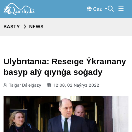
Qaz
BASTY
NEWS
Ulybrıtanıa: Reseıge Ýkraınany
basyp alý qıynǵa soǵady
Talǵar Dálelǵazy
12:08, 02 Naýryz 2022