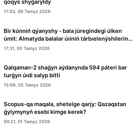
qoqys shyǵaryldy
17:03, 06 Tamyz 2026
Bir kúnniń qýanyshy - bala júregindegi úlken
úmit: Almatyda balalar úıiniń tárbıelenýshilerine
merekelik kún uıymdastyryldy
17:31, 05 Tamyz 2026
Qalqaman-2 shaǵyn aýdanynda 594 páteri bar
turǵyn úıdi salyp bitti
15:09, 05 Tamyz 2026
Scopus-qa maqala, shetelge qarjy: Qazaqstan
ǵylymynyń esebi kimge kerek?
00:21, 01 Tamyz 2026