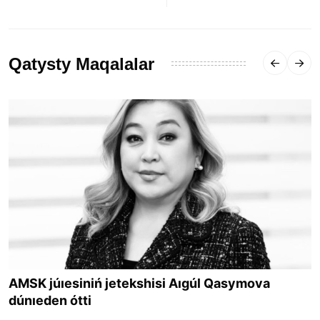
Qatysty Maqalalar
AMSK júıesiniń jetekshisi Aıgúl Qasymova
dúnıeden ótti