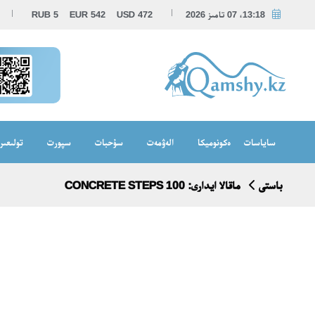
13:18، 07 تامىز 2026
472
USD
542
EUR
5
RUB
ساياسات
ەكونوميكا
الەۋمەت
سۇحبات
سپورت
تولىعىر
باستى
ماقالا ايدارى: 100 CONCRETE STEPS