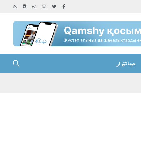
جوبا تۋرالى