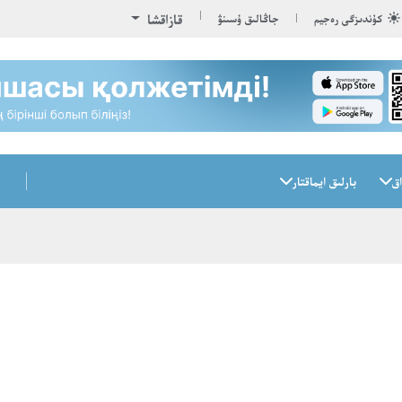
قازاقشا
كۇندىزگى رەجيم
جاڭالىق ۇسىنۋ
اق
بارلىق ايماقتار