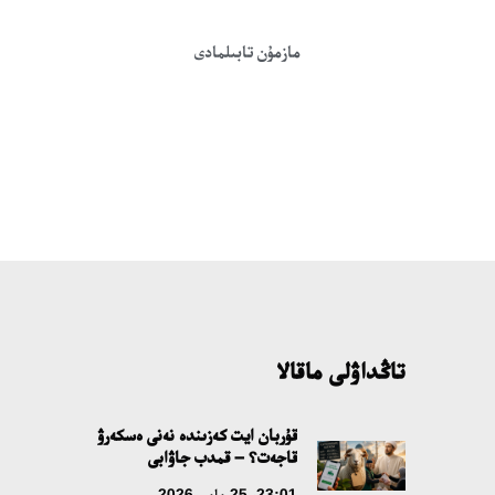
مازمۇن تابىلمادى
تاڭداۋلى ماقالا
قۇربان ايت كەزىندە نەنى ەسكەرۋ
قاجەت؟ – قمدب جاۋابى
23:01، 25 مامىر 2026