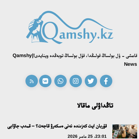
قامشى - ۇل بولساڭ قولىڭدا، قۇل بولساڭ توبەڭدە وينايدى!|Qamshy
News
تاڭداۋلى ماقالا
قۇربان ايت كەزىندە نەنى ەسكەرۋ قاجەت؟ – قمدب جاۋابى
23:01، 25 مامىر 2026