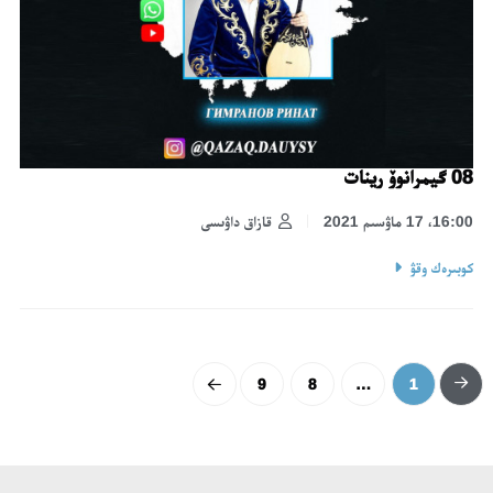
08 گيمرانوۆ رينات
16:00، 17 ماۋسىم 2021
قازاق داۋىسى
كوبىرەك وقۋ
9
8
…
1