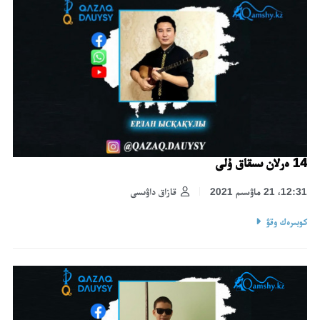
14 ەرلان ىسقاق ۇلى
12:31، 21 ماۋسىم 2021
قازاق داۋىسى
كوبىرەك وقۋ