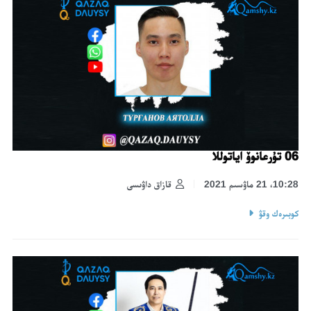
06 تۇرعانوۆ اياتوللا
10:28، 21 ماۋسىم 2021
قازاق داۋىسى
كوبىرەك وقۋ