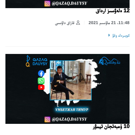
12 ەلەۋسىز ارداق
11:48، 21 ماۋسىم 2021
قازاق داۋىسى
كوبىرەك وقۋ
10 ۇمبەتجان تيمۋر