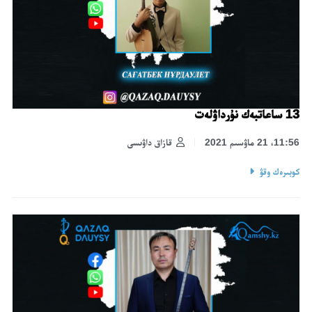
13 ساعاتبەك نۇرداۋلەت
11:56، 21 ماۋسىم 2021
قازاق داۋىسى
كوبىرەك وقۋ