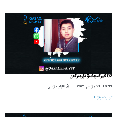
07 كيرگيزبايەۆ نۇربەرگەن
10:31، 21 ماۋسىم 2021
قازاق داۋىسى
كوبىرەك وقۋ