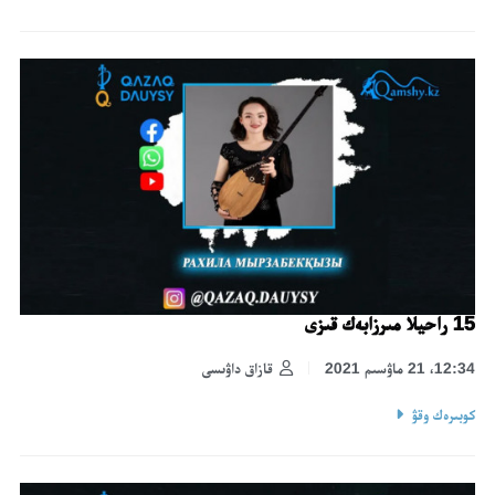
15 راحيلا مىرزابەك قىزى
12:34، 21 ماۋسىم 2021
قازاق داۋىسى
كوبىرەك وقۋ