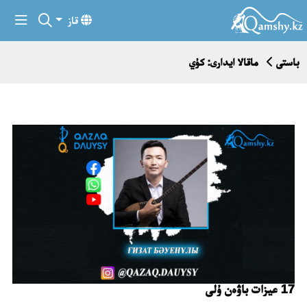
قاز
باستى
ماقالا ايدارى: كۇي
17 عيزات باۋەن ۇلى