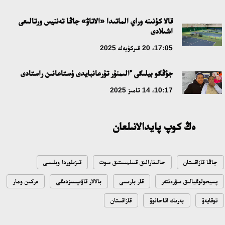
قالا كۇنىنە وراي الماتىدا «الاتاۋ» جاڭا تەننيس ورتالىعى
اشىلادى
17:05، 20 قىركۇيەك 2025
جۇڭگو بيلىگى ءالىمنۇر تۇرعانبايدى ۇستاعانىن راستادى
10:17، 14 تامىز 2025
ەڭ كوپ پايدالانىلعان
جاڭا قازاقستان
حالىقارالىق قىىلمىستىق سوت
قىزىلوردا وبلىسى
پسيحولوگيالىق سۋرەتتەر
قار بارىسى
بالالار قاۋىپسىزدىگى
ەركىن ومار
توقايەۆ
بەرىك اتاحانوۆ
قازاقستان