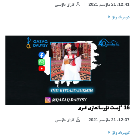
12:41، 21 ماۋسىم 2021
قازاق داۋىسى
كوبىرەك وقۋ
16 ءۇمىت نۇرسالعازى قىزى
12:37، 21 ماۋسىم 2021
قازاق داۋىسى
كوبىرەك وقۋ