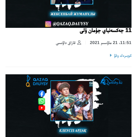
11 جەكسەنباي جۇمان ۇلى
11:51، 21 ماۋسىم 2021
قازاق داۋىسى
كوبىرەك وقۋ