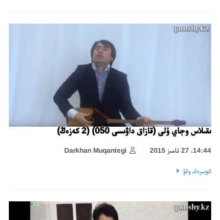
ىقىلاس وجاي ۇلى (قازاق داۋىسى 050) (2 كەزەڭ)
14:44، 27 تامىز 2015
Darkhan Muqantegi
كوبىرەك وقۋ