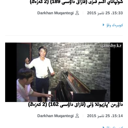
شولپاناي اكىم قىزى (قازاق داۋىسى 189) (2 كەزەڭ)
15:33، 25 تامىز 2015
Darkhan Muqantegi
كوبىرەك وقۋ
داۋرەن ءپازيوللا ۇلى (قازاق داۋىسى 162) (2 كەزەڭ)
15:14، 25 تامىز 2015
Darkhan Muqantegi
كوبىرەك وقۋ