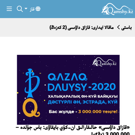
قاز
باستى
ماقالا ايدارى: قازاق داۋىسى (2 كەزەڭ)
«قازاق داۋىسى» حالىقارالىق ان-كۇي بايقاۋى: باس جۇلدە –
3 000 000 تەڭگە!