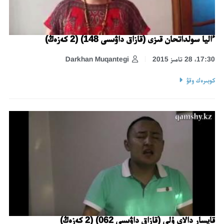
ءاليا سولداتحان قىزى (قازاق داۋىسى 148) (2 كەزەڭ)
17:30، 28 تامىز 2015
Darkhan Muqantegi
كوبىرەك وقۋ
قايسار دالاي ۇلى (قازاق داۋىسى 062) (2 كەزەڭ)