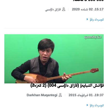
15:17، 02 شىلدە 2020
قازاق داۋىسى
كوبىرەك وقۋ
قۋانىش التىبايەۆ (قازاق داۋىسى 004) (2 كەزەڭ)
19:37، 01 قىركۇيەك 2015
Darkhan Muqantegi
كوبىرەك وقۋ