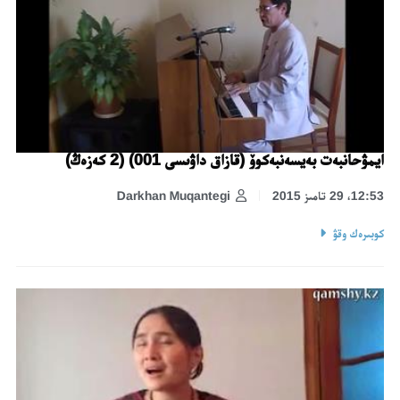
ايمۋحانبەت بەيسەنبەكوۆ (قازاق داۋىسى 001) (2 كەزەڭ)
12:53، 29 تامىز 2015
Darkhan Muqantegi
كوبىرەك وقۋ