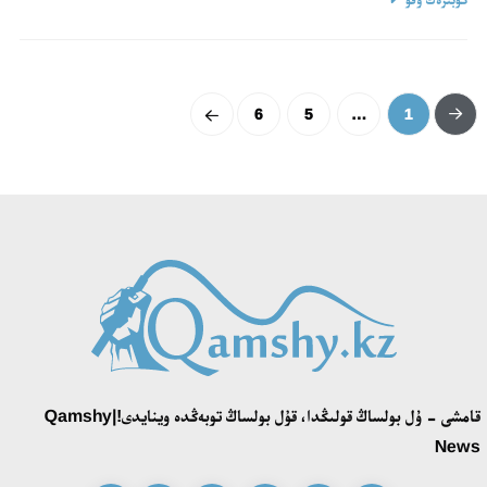
6
5
…
1
قامشى - ۇل بولساڭ قولىڭدا، قۇل بولساڭ توبەڭدە وينايدى!|Qamshy
News