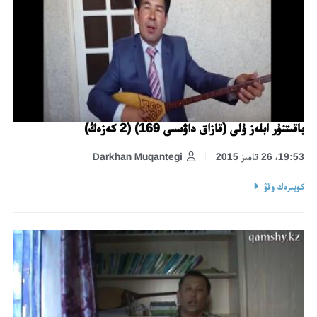
باقىتنۇر ابلەز ۇلى (قازاق داۋىسى 169) (2 كەزەڭ)
19:53، 26 تامىز 2015
Darkhan Muqantegi
كوبىرەك وقۋ