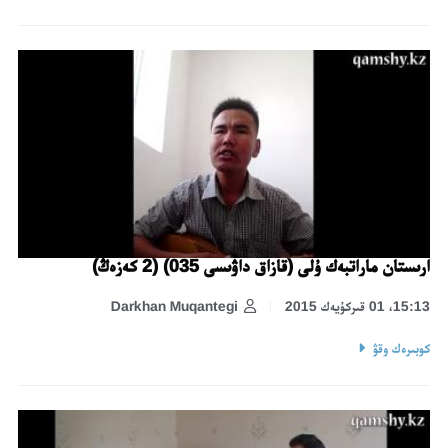
ارىستان ماراتبەك ۇلى (قازاق داۋىسى 035) (2 كەزەڭ)
15:13، 01 قىركۇيەك 2015
Darkhan Muqantegi
كوبىرەك وقۋ