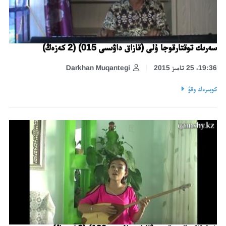
سەرىك توقتارقوجا ۇلى (قازاق داۋىسى 015) (2 كەزەڭ)
19:36، 25 تامىز 2015
Darkhan Muqantegi
كوبىرەك وقۋ