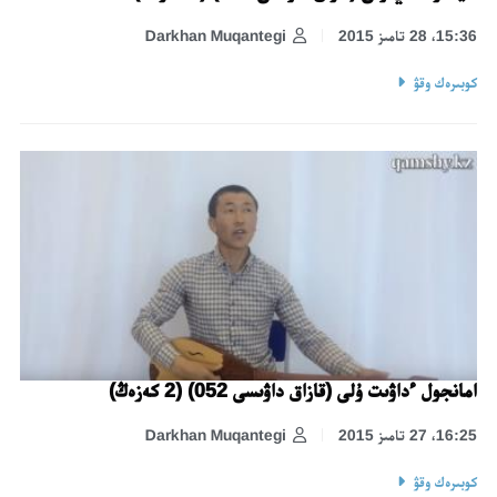
15:36، 28 تامىز 2015
Darkhan Muqantegi
كوبىرەك وقۋ
امانجول ءداۋىت ۇلى (قازاق داۋىسى 052) (2 كەزەڭ)
16:25، 27 تامىز 2015
Darkhan Muqantegi
كوبىرەك وقۋ