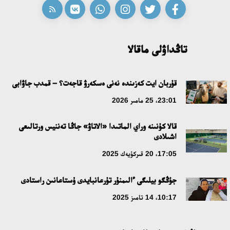
تاڭداۋلى ماقالا
قۇربان ايت كەزىندە نەنى ەسكەرۋ قاجەت؟ – قمدب جاۋابى
23:01، 25 مامىر 2026
قالا كۇنىنە وراي الماتىدا «الاتاۋ» جاڭا تەننيس ورتالىعى
اشىلادى
17:05، 20 قىركۇيەك 2025
جۇڭگو بيلىگى ءالىمنۇر تۇرعانبايدى ۇستاعانىن راستادى
10:17، 14 تامىز 2025