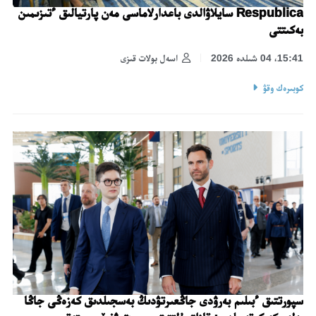
Respublica سايلاۋالدى باعدارلاماسى مەن پارتيالىق ءتىزىمىن
بەكىتتى
15:41، 04 شىلدە 2026
اسەل بولات قىزى
كوبىرەك وقۋ
سپورتتىق ءبىلىم بەرۋدى جاڭعىرتۋدىڭ بەسجىلدىق كەزەڭى جاڭا