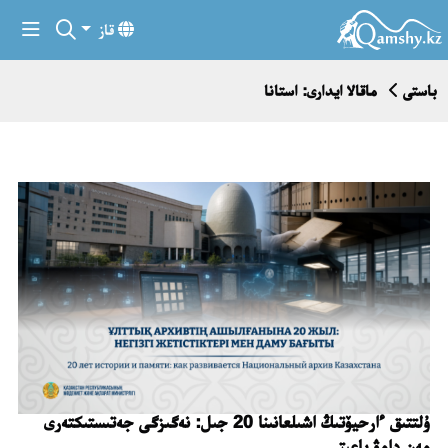
قاز
باستى
ماقالا ايدارى: استانا
ۇلتتىق ءارحيۆتىڭ اشىلعانىنا 20 جىل: نەگىزگى جەتىستىكتەرى
مەن دامۋ باعىتى