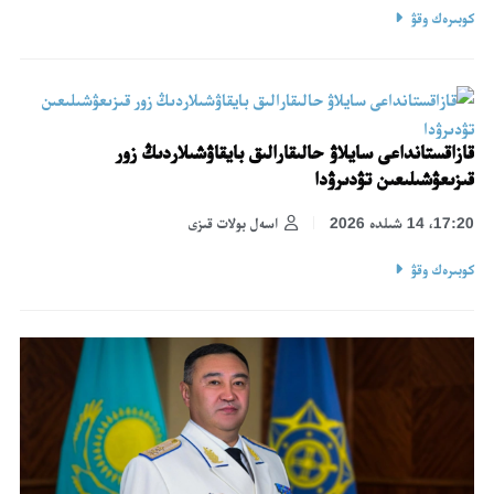
كوبىرەك وقۋ
قازاقستانداعى سايلاۋ حالىقارالىق بايقاۋشىلاردىڭ زور
قىزىعۋشىلىعىن تۋدىرۋدا
17:20، 14 شىلدە 2026
اسەل بولات قىزى
كوبىرەك وقۋ