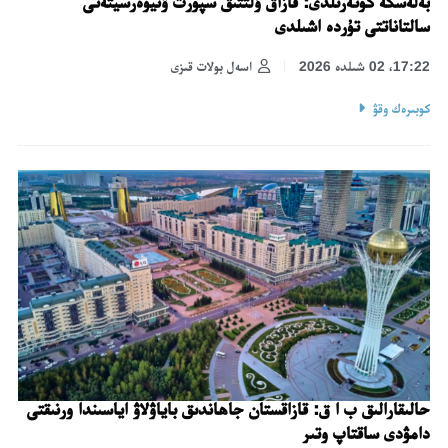
بەلەسكە كوتەرىلدى: قازاق ۇلتتىق سپورت ۋنيۆەرسيتەتى
سالتاناتتى تۇردە اشىلدى
17:22، 02 شىلدە 2026
اسەل بولات قىزى
كوبىرەك وقۋ
حالىقارالىق ب ا ق: قازاقستان جاھاندىق باياۋلاۋ اياسىندا ورنىقتى
دامۋدى ساقتاپ وتىر