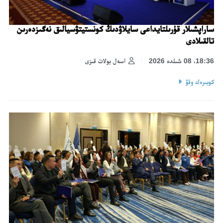
ساراپشىلار قۇرىلتايداعى سايلاۋدىڭ كونستيتۋسيالىق نەگىزدەرىن
تالقىلادى
18:36، 08 شىلدە 2026
اسەل بولات قىزى
كوبىرەك وقۋ