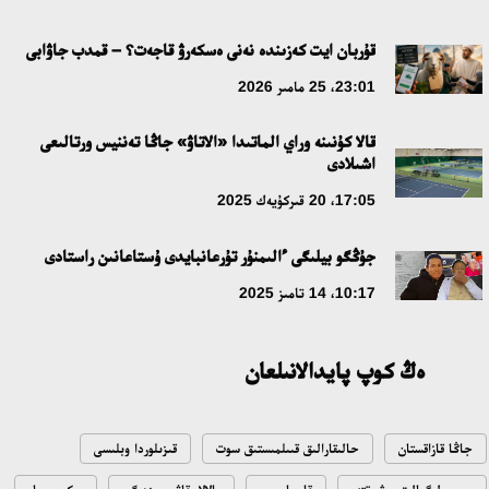
قۇربان ايت كەزىندە نەنى ەسكەرۋ قاجەت؟ – قمدب جاۋابى
23:01، 25 مامىر 2026
قالا كۇنىنە وراي الماتىدا «الاتاۋ» جاڭا تەننيس ورتالىعى
اشىلادى
17:05، 20 قىركۇيەك 2025
جۇڭگو بيلىگى ءالىمنۇر تۇرعانبايدى ۇستاعانىن راستادى
10:17، 14 تامىز 2025
ەڭ كوپ پايدالانىلعان
جاڭا قازاقستان
حالىقارالىق قىىلمىستىق سوت
قىزىلوردا وبلىسى