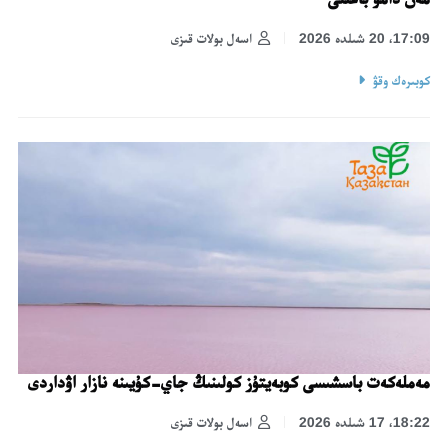
17:09، 20 شىلدە 2026
اسەل بولات قىزى
كوبىرەك وقۋ
مەملەكەت باسشىسى كوبەيتۇز كولىنىڭ جاي-كۇيىنە نازار اۋداردى
18:22، 17 شىلدە 2026
اسەل بولات قىزى