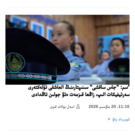
ءىىم: "جاس ساقشى" سىنىپتارىنىڭ العاشقى تۇلەكتەرى
سەرتيفيكات الىپ، زاڭعا قىزمەت ەتۋ جولىن تاڭدادى
11:16، 20 ماۋسىم 2026
اسەل بولات قىزى
كوبىرەك وقۋ