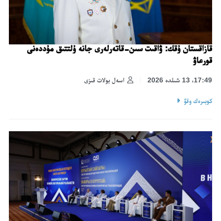
قازاقستان ۇقك: ۋاقىت سىن-قاتەرلەرى جانە ۇلتتىق مۇددەنى
قورعاۋ
17:49، 13 شىلدە 2026
اسەل بولات قىزى
كوبىرەك وقۋ