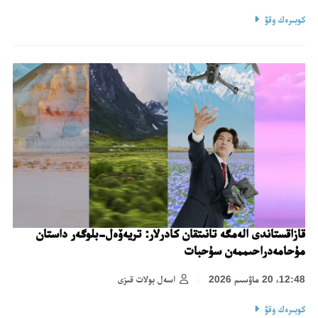
كوبىرەك وقۋ
قازاقستاندى الەمگە تانىتقان كادرلار: تريەۆەل-بلوگەر داستان
مۇحامەدراحىممەن سۇحبات
12:48، 20 ماۋسىم 2026
اسەل بولات قىزى
كوبىرەك وقۋ