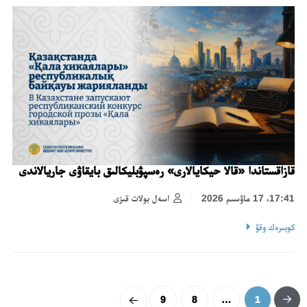
قازاقستاندا «قالا حيكايالارى» رەسپۋبليكالىق بايقاۋى جاريالاندى
17:41، 17 ماۋسىم 2026
اسەل بولات قىزى
كوبىرەك وقۋ
9
8
…
1