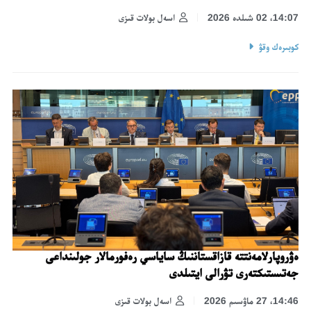
14:07، 02 شىلدە 2026
اسەل بولات قىزى
كوبىرەك وقۋ
ەۋروپارلامەنتتە قازاقستاننىڭ ساياسي رەفورمالار جولىنداعى
جەتىستىكتەرى تۋرالى ايتىلدى
14:46، 27 ماۋسىم 2026
اسەل بولات قىزى