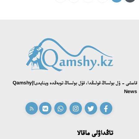
قامشى - ۇل بولساڭ قولىڭدا، قۇل بولساڭ توبەڭدە وينايدى!|Qamshy
News
تاڭداۋلى ماقالا