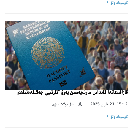
كوبىرەك وقۋ
قازاقستاندا قانداس مارتەبەسىن بەرۋ ءتارتىبى جەڭىلدەتىلدى
15:12، 23 قازان 2025
اسەل بولات قىزى
كوبىرەك وقۋ