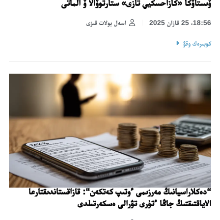
ۆىستاۆكا «كازاحسكيي تازى» ستارتوۆالا ۆ الماتى
18:56، 25 قازان 2025
اسەل بولات قىزى
كوبىرەك وقۋ
“دەكلاراسيانىڭ مەرزىمى ءوتىپ كەتكەن“: قازاقستاندىقتارعا
الاياقتىقتىڭ جاڭا ءتۇرى تۋرالى ەسكەرتىلدى