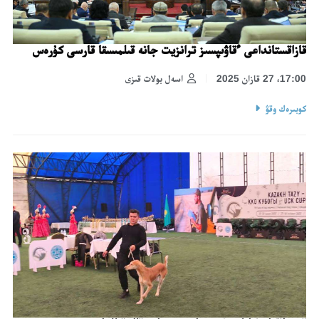
قازاقستانداعى ءقاۋىپسىز ترانزيت جانە قىلمىسقا قارسى كۇرەس
17:00، 27 قازان 2025
اسەل بولات قىزى
كوبىرەك وقۋ