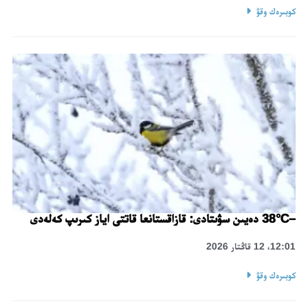
كوبىرەك وقۋ
–38°C دەيىن سۋىتادى: قازاقستانعا قاتتى اياز كىرىپ كەلەدى
12:01، 12 قاڭتار 2026
كوبىرەك وقۋ