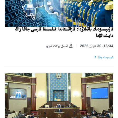
قاۋىپسىزدىك باقىلاۋدا: قازاقستاندا قىلمىسقا قارسى جاڭا زاڭ
دايىندالۋدا
16:34، 30 قازان 2025
اسەل بولات قىزى
كوبىرەك وقۋ