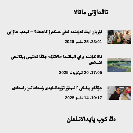
تاڭداۋلى ماقالا
قۇربان ايت كەزىندە نەنى ەسكەرۋ قاجەت؟ – قمدب جاۋابى
23:01، 25 مامىر 2026
قالا كۇنىنە وراي الماتىدا «الاتاۋ» جاڭا تەننيس ورتالىعى
اشىلادى
17:05، 20 قىركۇيەك 2025
جۇڭگو بيلىگى ءالىمنۇر تۇرعانبايدى ۇستاعانىن راستادى
10:17، 14 تامىز 2025
ەڭ كوپ پايدالانىلعان