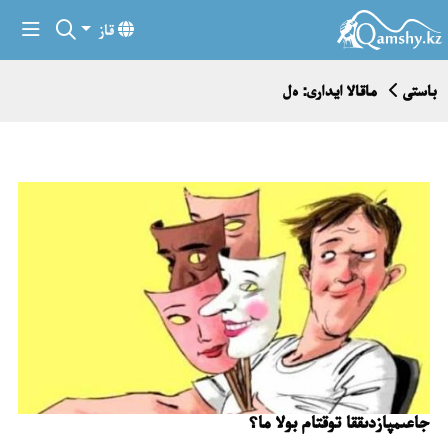
قاز
باستى
ماقالا ايدارى: ەل
جاعىمپازدىققا توقتام بولا ما؟