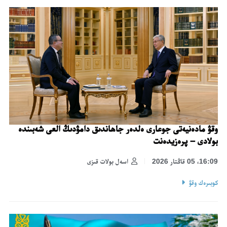
وقۋ مادەنيەتى جوعارى ەلدەر جاھاندىق دامۋدىڭ العى شەبىندە
بولادى – پرەزيدەنت
16:09، 05 قاڭتار 2026
اسەل بولات قىزى
كوبىرەك وقۋ