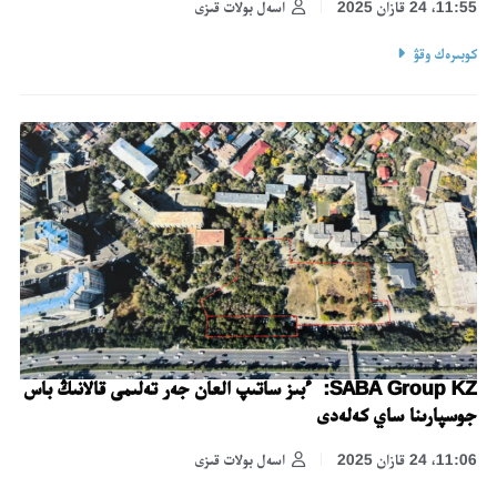
11:55، 24 قازان 2025
اسەل بولات قىزى
كوبىرەك وقۋ
SABA Group KZ: ءبىز ساتىپ العان جەر تەلىمى قالانىڭ باس
جوسپارىنا ساي كەلەدى
11:06، 24 قازان 2025
اسەل بولات قىزى