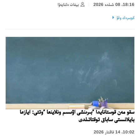
18:16، 08 شىلدە 2026
بيفات ەلتايەۆا
كوبىرەك وقۋ
سقو مەن قوستانايدا ءبىرىنشى اۋىسىم ونلاينعا ءوتتى: ايازعا
بايلانىستى ساباق توقتاتىلدى
10:02، 14 قاڭتار 2026