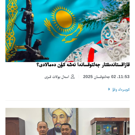
قازاقستاندىقتار جەلتوقساندا نەشە كۇن دەمالادى؟
11:53، 02 جەلتوقسان 2025
اسەل بولات قىزى
كوبىرەك وقۋ