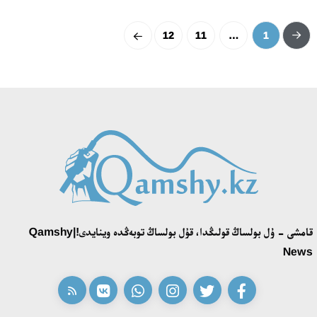
12
11
…
1
قامشى - ۇل بولساڭ قولىڭدا، قۇل بولساڭ توبەڭدە وينايدى!|Qamshy
News