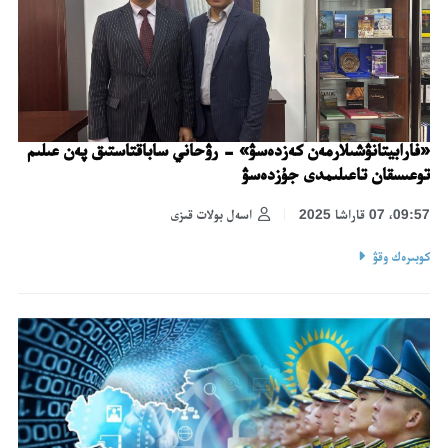
«فارابيتانۋشىلارمەن كەزدەسۋ» - رۋحاني ساباقتاستىق پەن عىلىم
توعىسقان تاعىلىمدى جۇزدەسۋ
09:57، 07 قاراشا 2025
اسەل بولات قىزى
كوبىرەك وقۋ