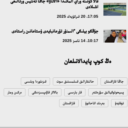
قالا كۇنىنە وراي الماتىدا «الاتاۋ» جاڭا تەننيس ورتالىعى
ۇلتتىق ءارحيۆتىڭ اشىلعانىنا 20 جىل: نەگىزگى جەتىستىكتەرى مەن
اشىلادى
دامۋ باعىتى
17:05، 20 قىركۇيەك 2025
17:09، 20 شىلدە 2026
جۇڭگو بيلىگى ءالىمنۇر تۇرعانبايدى ۇستاعانىن راستادى
مەملەكەت باسشىسى كوبەيتۇز كولىنىڭ جاي-كۇيىنە نازار اۋداردى
10:17، 14 تامىز 2025
18:22، 17 شىلدە 2026
ەڭ كوپ پايدالانىلعان
التىن وردا تاريحىن وقىتۋدىڭ يننوۆاسيالىق تاسىلدەرى ەنگىزىلەدى
10:28، 15 شىلدە 2026
جاڭا قازاقستان
حالىقارالىق قىىلمىستىق سوت
قىزىلوردا وبلىسى
قازاقستان ۇقك: ۋاقىت سىن-قاتەرلەرى جانە ۇلتتىق مۇددەنى قورعاۋ
پسيحولوگيالىق سۋرەتتەر
قار بارىسى
بالالار قاۋىپسىزدىگى
ەركىن ومار
17:49، 13 شىلدە 2026
توقايەۆ
بەرىك اتاحانوۆ
قازاقستان
«تازا قازاقستان» اياسىندا شالكودەدە 7 تونناعا جۋىق قوقىس
جينالدى: رايىمبەك اۋدانىنداعى ەتنوفەستيۆال ەكولوگيالىق