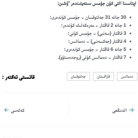
اپتاسىنا التى كۇن جۇمىس ىستەيتىندەر ءۇشىن:
30 جانە 31 جەلتوقسان - جۇمىس كۇندەرى؛
1 جانە 2 قاڭتار - مەرەكەلىك كۇندەر؛
3 قاڭتار (سەنبى) - جۇمىس كۇنى؛
4 قاڭتار (جەكسەنبى) - دەمالىس؛
5 جانە 6 قاڭتار - جۇمىس كۇندەرى؛
7 قاڭتار - دەمالىس كۇنى (روجدەستۆو).
قاتىستى تەگتەر :
دەمالىس
قازاقستان
جەلتوقسان
الدىڭعى
كەلەسى