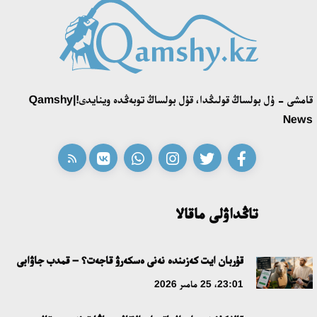
قونايەۆ قالاسىنىڭ اكىمى «سلاۆيان بازارى» بايقاۋىنىڭ جەڭىمپازى
اقەركە امالياتتى قابىلدادى
16:27، 23 شىلدە 2026
قامشى - ۇل بولساڭ قولىڭدا، قۇل بولساڭ توبەڭدە وينايدى!|Qamshy
قازاق تىلىندەگى «قۇت» كونسەپتىسىنىڭ لينگۆومادەني سيپاتى
News
09:21، 21 شىلدە 2026
ابايدىڭ ادام تاربيەسى تۋرالى كوزقاراستارىنىڭ وزەكتىلىگى
18:59، 20 شىلدە 2026
تاڭداۋلى ماقالا
جاساندى ينتەللەكت: ادامزاتتىڭ كومەكشىسى مە، الدە باسەكەلەسى
مە؟
قۇربان ايت كەزىندە نەنى ەسكەرۋ قاجەت؟ – قمدب جاۋابى
18:16، 20 شىلدە 2026
23:01، 25 مامىر 2026