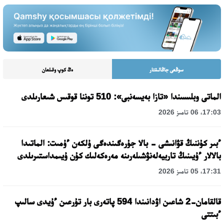
سوڭعى جاڭالىقتار
ەڭ كوپ وقىلعان
الماتى وبلىسىندا «تازا بەيسەنبى»: 510 توننا قوقىس شىعارىلدى
17:03، 06 تامىز 2026
ءبىر كۇننىڭ قۋانىشى - بالا جۇرەگىندەگى ۇلكەن ءۇمىت: الماتىدا
بالالار ءۇيىنىڭ تاربيەلەنۋشىلەرىنە مەرەكەلىك كۇن ۇيىمداستىرىلدى
17:31، 05 تامىز 2026
قالقامان-2 شاعىن اۋدانىندا 594 پاتەرى بار تۇرعىن ءۇيدى سالىپ
ءبىتتى