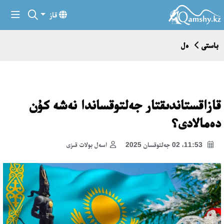
قاز
باستى
ەل
قازاقستاندىقتار جەلتوقساندا نەشە كۇن
دەمالادى؟
11:53، 02 جەلتوقسان 2025
اسەل بولات قىزى