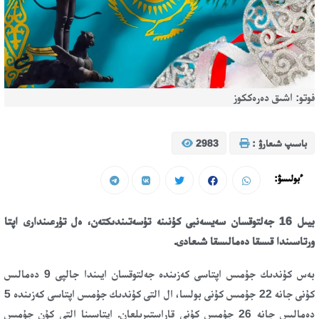
فوتو: اشىق دەرەككوز
باسىپ شىعارۋ :
2983
ءبولىسۋ:
بيىل 16 جەلتوقسان سەيسەنبى كۇنىنە تۇسەتىندىكتەن، ەل تۇرعىندارى اپتا
ورتاسىندا قىسقا دەمالىسقا شىعادى.
بەس كۇندىك جۇمىس اپتاسى كەزىندە جەلتوقسان ايىندا جالپى 9 دەمالىس
كۇنى جانە 22 جۇمىس كۇنى بولسا، ال التى كۇندىك جۇمىس اپتاسى كەزىندە 5
دەمالىس جانە 26 جۇمىس كۇنى قاراستىرىلعان. اپتاسىنا التى كۇن جۇمىس