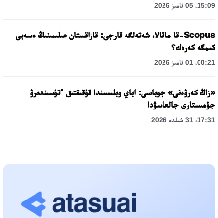
15:09، 05 تامىز 2026
Scopus-قا ماقالا، شەتەلگە قارجى: قازاقستان عىلىمىنىڭ ەسەبى
كىمگە كەرەك؟
00:21، 01 تامىز 2026
«زاڭ كەرۋەنى» جوباسى: اباي وبلىسىندا قۇقىقتىق ءتۇسىندىرۋ
جۇمىستارى جالعاسۋدا
17:31، 31 شىلدە 2026
حالىقارالىق «فورمۋلا-1 H2O» جارىسىن قونايەۆ قالاسىندا وتكىزۋ
جوسپارلانۋدا
13:13، 30 شىلدە 2026
اسحات اسىلبەكوۆ: كۇشتى بيلىككە كۇشتى تۇلعالار كەرەك!