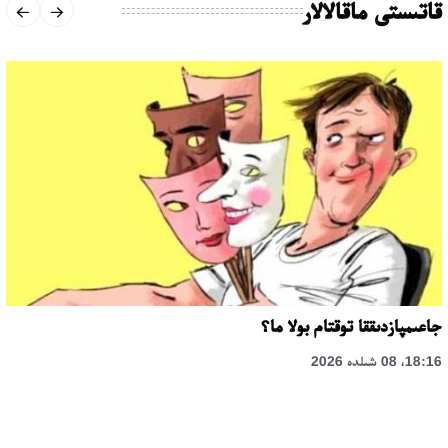
قاتىستى ماقالالار
جاعىمپازدىققا توقتام بولا ما؟
18:16، 08 شىلدە 2026