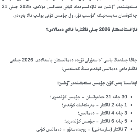
ىستەيتىندەر ءۇشىن دە تاۋەلسىزدىك كۇنى دەمالىس بولادى. 2025 جىلى 31
جەلتوقسان سەيسەنبىگە ءتۇسىپ تۇر، ول جۇمىس كۇنى بولىپ قالا بەرەدى.
قازاقستاندىقتار 2026 جىلى قاڭتاردا قالاي دەمالادى؟
جاڭا جىلدىڭ باسى ءداستۇرلى تۇردە دەمالىستان باستالادى. 2026 جىلعى
قاڭتارداعى دەمالىس كۇندەرىنىڭ كەستەسى:
اپتاسىنا بەس كۇن جۇمىس ىستەيتىندەر ءۇشىن:
30 جانە 31 جەلتوقسان - جۇمىس كۇندەرى؛
1 جانە 2 قاڭتار - مەرەكەلىك كۇندەر؛
3 جانە 4 قاڭتار - دەمالىس؛
5 جانە 6 قاڭتار - جۇمىس كۇندەرى؛
7 قاڭتار (سارسەنبى) - روجدەستۆو - دەمالىس كۇنى.