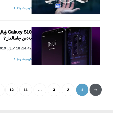
كوبىرەك وقۋ
axy S10
نەدەن جاسالعان؟
14:42، 18 ءساۋىر 2019
كوبىرەك وقۋ
12
11
…
3
2
1