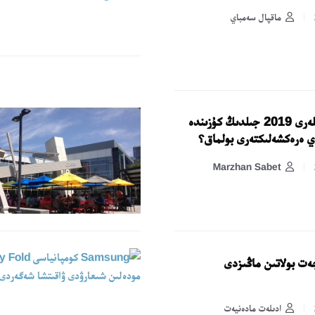
ماقپال سەمباي
جاڭا iPhone ۇلگىلەرى 2019 جىلدىڭ كۇزىندە
اي ەرەكشەلىكتەرى بولماق؟
Marzhan Sabet
ەت بولاتىن ماڭىزدى
ادىلەت مادەنيەت