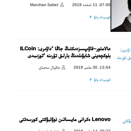
07:00، 11 شىلدە 2019
Marzhan Sabet
كوبىرەك وقۋ
عالامتور–قاۋىپسىزدىكتىڭ جاڭا ءداۋىرى: ILCoin
بلوكچەينى شابۋىلدىڭ بارلىق تۇرىنە ءتوزىمدى
13:54، 30 مامىر 2019
ماقپال سەمباي
كوبىرەك وقۋ
Lenovo ەكرانى مايىساتىن نوۋتبۋكتى كورسەتتى
20:22، 14 مامىر 2019
يلدار اديلچەنوۆ