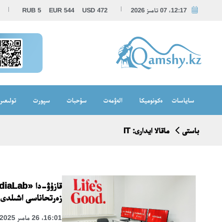
12:17، 07 تامىز 2026
472
USD
544
EUR
5
RUB
ساياسات
ەكونوميكا
الەۋمەت
سۇحبات
سپورت
تولىعىر
باستى
ماقالا ايدارى: IT
زەرتحاناسى اشىلدى
16:01، 26 مامىر 2025