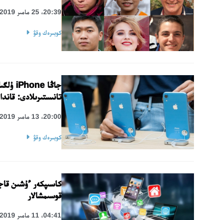
20:39، 25 مامىر 2019
كوبىرەك وقۋ
تانىستىرىلادى: قاند
20:00، 13 مامىر 2019
كوبىرەك وقۋ
كاسىپكەر ءۇشىن قاج
قوسىمشالار
04:41، 11 مامىر 2019