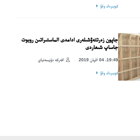
كوبىرەك وقۋ
جاپون زەرتتەۋشىلەرى ادامدى الماستىراتىن روبوت
جاساپ شىعاردى
19:49، 04 اقپان 2019
اقەركە دۇيسەنباي
كوبىرەك وقۋ