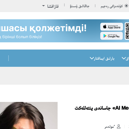
قازاقشا
كۇندىزگى رەجيم
جاڭالىق ۇسىنۋ
اق
بارلىق ايماقتار
قازۇۋ-دا «AI MediaLab» جاساندى ينتەللەكت
ءمولدىر