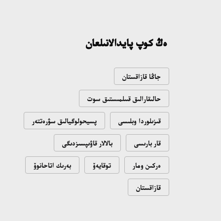
ەڭ كوپ پايدالانىلعان
جاڭا قازاقستان
حالىقارالىق قىىلمىستىق سوت
قىزىلوردا وبلىسى
پسيحولوگيالىق سۋرەتتەر
قار بارىسى
بالالار قاۋىپسىزدىگى
ەركىن ومار
توقايەۆ
بەرىك اتاحانوۆ
قازاقستان