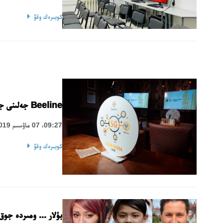
كوبىرەك وقۋ
Beeline جەلىنى جاپپاي جاڭعىرتۋدى باستادى
09:27، 07 ماۋسىم 2019
كوبىرەك وقۋ
بۇلار ... ومىردە جوق.