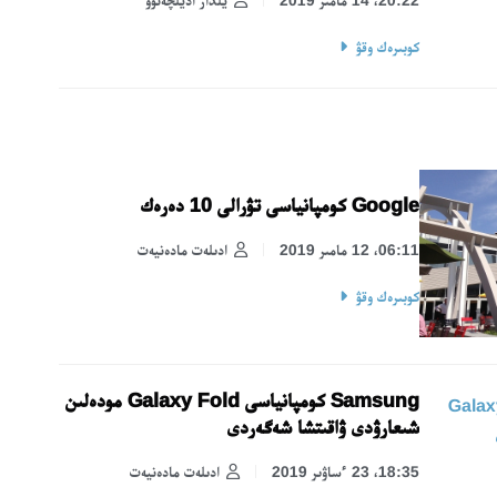
كوبىرەك وقۋ
Google كومپانياسى تۋرالى 10 دەرەك
06:11، 12 مامىر 2019
ادىلەت مادەنيەت
كوبىرەك وقۋ
Samsung كومپانياسى Galaxy Fold مودەلىن
شىعارۋدى ۋاقىتشا شەگەردى
18:35، 23 ءساۋىر 2019
ادىلەت مادەنيەت