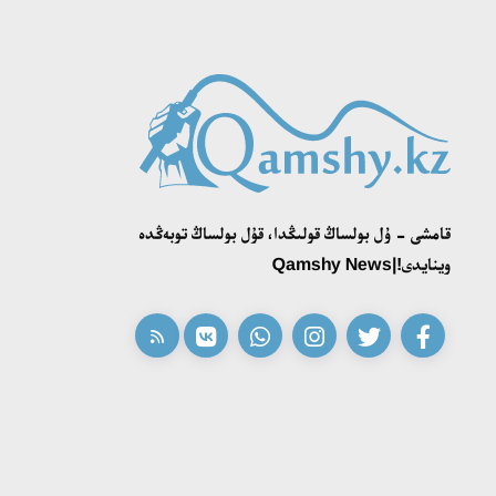
قامشى - ۇل بولساڭ قولىڭدا، قۇل بولساڭ توبەڭدە
وينايدى!|Qamshy News