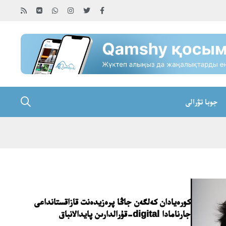
جوبا تۋرالى
كورەيادان كەلگەن جاڭا پرەزيدەنت قازاقستانداعى
جارنامادا digital-قۇرالدارىن پايدالانباق