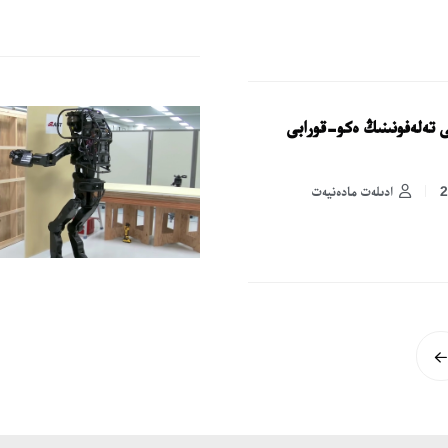
Gal ۇيالى تەلەفونىنىڭ ەكو-قورابى
ادىلەت مادەنيەت