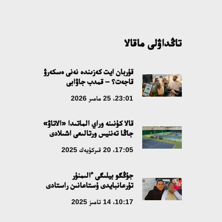
تاڭداۋلى ماقالا
قۇربان ايت كەزىندە نەنى ەسكەرۋ
قاجەت؟ – قمدب جاۋابى
23:01، 25 مامىر 2026
قالا كۇنىنە وراي الماتىدا «الاتاۋ»
جاڭا تەننيس ورتالىعى اشىلادى
17:05، 20 قىركۇيەك 2025
جۇڭگو بيلىگى ءالىمنۇر
تۇرعانبايدى ۇستاعانىن راستادى
10:17، 14 تامىز 2025