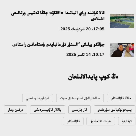
قالا كۇنىنە وراي الماتىدا «الاتاۋ» جاڭا تەننيس ورتالىعى
اشىلادى
17:05، 20 قىركۇيەك 2025
جۇڭگو بيلىگى ءالىمنۇر تۇرعانبايدى ۇستاعانىن راستادى
10:17، 14 تامىز 2025
ەڭ كوپ پايدالانىلعان
جاڭا قازاقستان
حالىقارالىق قىىلمىستىق سوت
قىزىلوردا وبلىسى
پسيحولوگيالىق سۋرەتتەر
قار بارىسى
بالالار قاۋىپسىزدىگى
ەركىن ومار
توقايەۆ
بەرىك اتاحانوۆ
قازاقستان