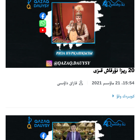
20 ريزا نۇرقاش قىزى
15:54، 21 ماۋسىم 2021
قازاق داۋىسى
كوبىرەك وقۋ