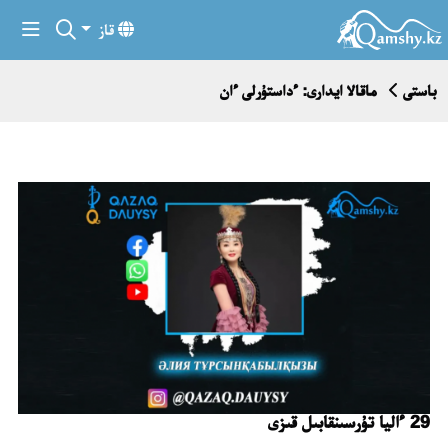
قاز
باستى
ماقالا ايدارى: ءداستۇرلى ءان
29 ءاليا تۇرسىنقابىل قىزى