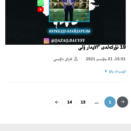
19 نۇركەلدى ءالايدار ۇلى
15:51، 21 ماۋسىم 2021
قازاق داۋىسى
كوبىرەك وقۋ
14
13
…
1