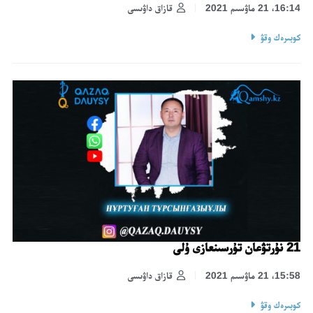
16:14، 21 ماۋسىم 2021
قازاق داۋىسى
كوبىرەك وقۋ
21 نۇرتۋعان تۇرسىنعازى ۇلى
15:58، 21 ماۋسىم 2021
قازاق داۋىسى
كوبىرەك وقۋ