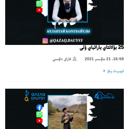
25 بۇلانتاي باراتباي ۇلى
16:59، 21 ماۋسىم 2021
قازاق داۋىسى
كوبىرەك وقۋ