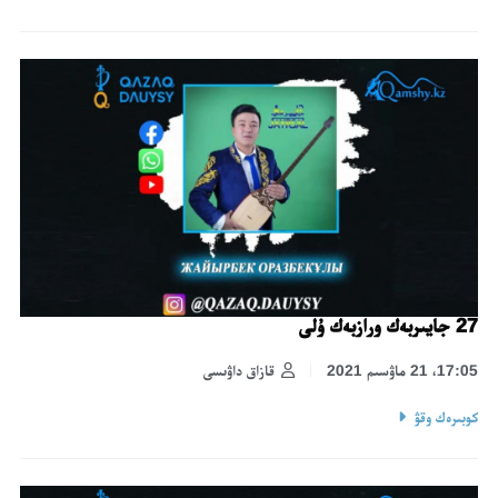
27 جايىربەك ورازبەك ۇلى
17:05، 21 ماۋسىم 2021
قازاق داۋىسى
كوبىرەك وقۋ