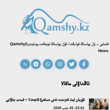
قامشى - ۇل بولساڭ قولىڭدا، قۇل بولساڭ توبەڭدە وينايدى!|Qamshy
News
تاڭداۋلى ماقالا
قۇربان ايت كەزىندە نەنى ەسكەرۋ قاجەت؟ – قمدب جاۋابى
23:01، 25 مامىر 2026