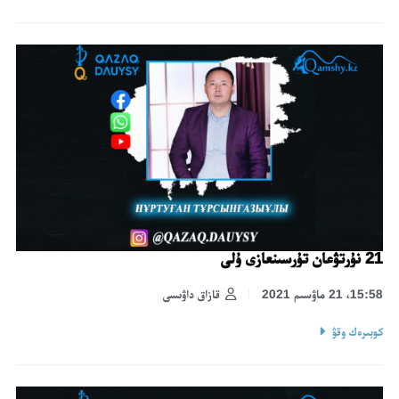
21 نۇرتۋعان تۇرسىنعازى ۇلى
15:58، 21 ماۋسىم 2021
قازاق داۋىسى
كوبىرەك وقۋ