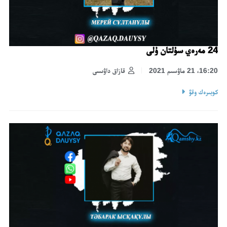
24 مەرەي سۇلتان ۇلى
16:20، 21 ماۋسىم 2021
قازاق داۋىسى
كوبىرەك وقۋ