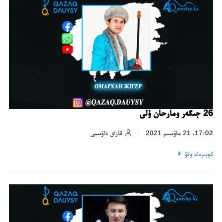
26 جىگەر ومارحان ۇلى
17:02، 21 ماۋسىم 2021
قازاق داۋىسى
كوبىرەك وقۋ