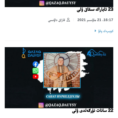
23 تاباراك ىسقاق ۇلى
16:17، 21 ماۋسىم 2021
قازاق داۋىسى
كوبىرەك وقۋ
22 سانات نۇرگەلدى ۇلى