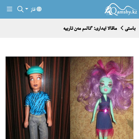
قاز
باستى
ماقالا ايدارى: ءتالىم مەن تاربيە