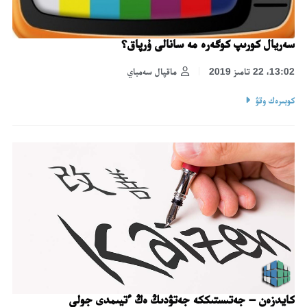
سەريال كورىپ كوگەرە مە سانالى ۇرپاق؟
13:02، 22 تامىز 2019
ماقپال سەمباي
كوبىرەك وقۋ
كايدزەن – جەتىستىككە جەتۋدىڭ ەڭ ءتيىمدى جولى