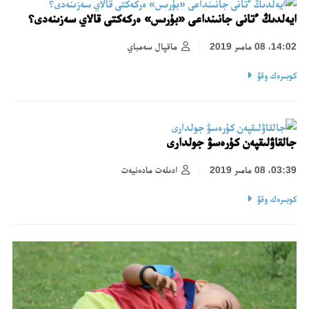
ايەلدىڭ ءتانى جانىنداعى «بۇرىس» ەركەكتى قالاي سەزىنەدى؟
14:02، 08 مامىر 2019
ماقپال سەمباي
كوبىرەك وقۋ
جالقاۋلىقپەن كۇرەسۋ جولدارى
03:39، 08 مامىر 2019
ادىلەت مادەنيەت
كوبىرەك وقۋ