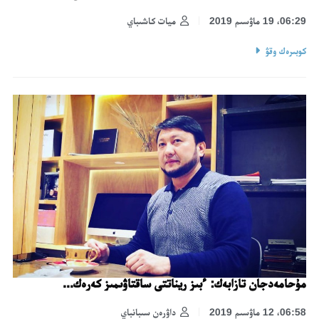
06:29، 19 ماۋسىم 2019
ميات كاشىباي
كوبىرەك وقۋ
مۇحامەدجان تازابەك: ءبىز ريناتتى ساقتاۋىمىز كەرەك...
06:58، 12 ماۋسىم 2019
داۋرەن سىبانباي