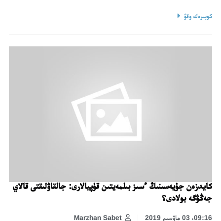
كوبىرەك وقۋ
كايدزەن جۇيەسىنىڭ ءسىز بىلمەيتىن قۇپيالارى: جالقاۋلىقتى قالاي
جەڭۋگە بولادى؟
09:16، 03 ماۋسىم 2019
Marzhan Sabet