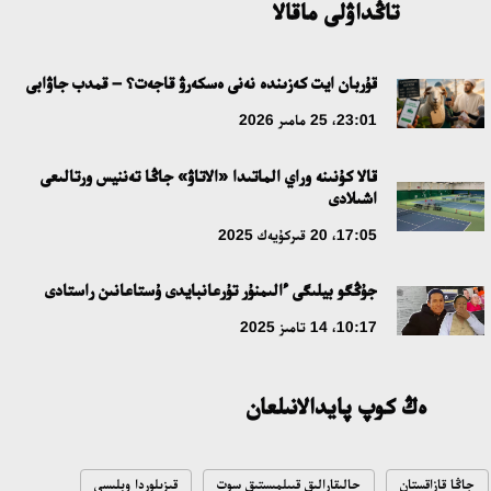
تاڭداۋلى ماقالا
قۇربان ايت كەزىندە نەنى ەسكەرۋ قاجەت؟ – قمدب جاۋابى
23:01، 25 مامىر 2026
قالا كۇنىنە وراي الماتىدا «الاتاۋ» جاڭا تەننيس ورتالىعى
اشىلادى
17:05، 20 قىركۇيەك 2025
جۇڭگو بيلىگى ءالىمنۇر تۇرعانبايدى ۇستاعانىن راستادى
10:17، 14 تامىز 2025
ەڭ كوپ پايدالانىلعان
جاڭا قازاقستان
حالىقارالىق قىىلمىستىق سوت
قىزىلوردا وبلىسى