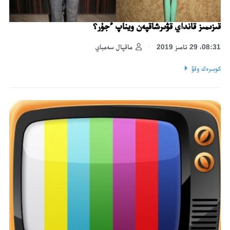
قىزىمىز قانداي قۋىرشاقپەن ويناپ ءجۇر؟
08:31، 29 تامىز 2019
ماقپال سەمباي
كوبىرەك وقۋ