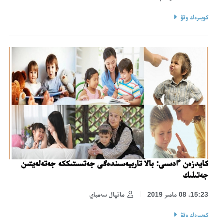
كوبىرەك وقۋ
كايدزەن ءادىسى: بالا تاربيەسىندەگى جەتىستىككە جەتەلەيتىن
جەتىلىك
15:23، 08 مامىر 2019
ماقپال سەمباي
كوبىرەك وقۋ