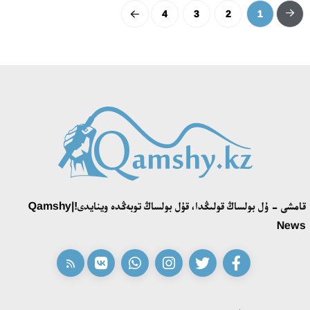
4
3
2
1
قامشى - ۇل بولساڭ قولىڭدا، قۇل بولساڭ توبەڭدە وينايدى!|Qamshy
News