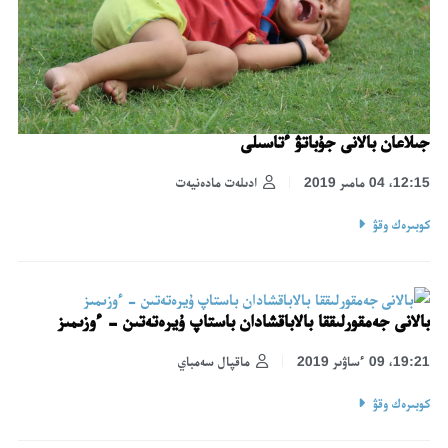
جىلاعان بالانى جۇباتۋ ءتاسىلى
12:15، 04 مامىر 2019
ادىلەت مادەنيەت
كوبىرەك وقۋ
بالانى جەمقورلىققا بالاباقشادان باستاپ ۇيرەتەتىن - ءوزىمىز
19:21، 09 ءساۋىر 2019
ماقپال سەمباي
كوبىرەك وقۋ