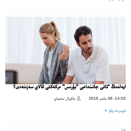
ايەلدىڭ ءتانى جانىنداعى "بۇرىس" ەركەكتى قالاي سەزىنەدى؟
14:02، 08 مامىر 2019
ماقپال سەمباي
كوبىرەك وقۋ