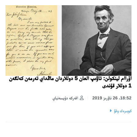
اۆراام لينكولن: تاۋىپ العان 5 دوللاردان ماڭداي تەرمەن كەلگەن
1 دوللار قۇندى
18:52، 26 ناۋرىز 2019
اقەركە دۇيسەنباي
كوبىرەك وقۋ