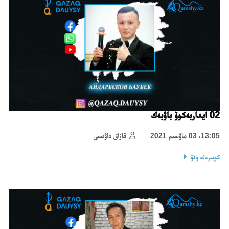
02 ايداربەكوۆ باۋبەك
13:05، 03 ماۋسىم 2021
قازاق داۋىسى
كوبىرەك وقۋ