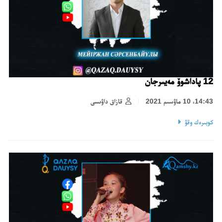
12 پاداشوۆ مەيىرجان
14:43، 10 ماۋسىم 2021
قازاق داۋىسى
كوبىرەك وقۋ