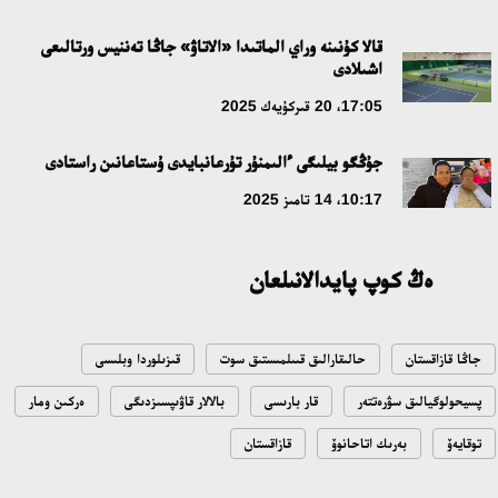
قالا كۇنىنە وراي الماتىدا «الاتاۋ» جاڭا تەننيس ورتالىعى
اشىلادى
17:05، 20 قىركۇيەك 2025
جۇڭگو بيلىگى ءالىمنۇر تۇرعانبايدى ۇستاعانىن راستادى
10:17، 14 تامىز 2025
ەڭ كوپ پايدالانىلعان
جاڭا قازاقستان
حالىقارالىق قىىلمىستىق سوت
قىزىلوردا وبلىسى
پسيحولوگيالىق سۋرەتتەر
قار بارىسى
بالالار قاۋىپسىزدىگى
ەركىن ومار
توقايەۆ
بەرىك اتاحانوۆ
قازاقستان