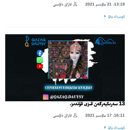
13:19، 21 ماۋسىم 2021
قازاق داۋىسى
كوبىرەك وقۋ
13 سەرىكبەرگەن قىزى قۇندىز.
16:11، 17 ماۋسىم 2021
قازاق داۋىسى
كوبىرەك وقۋ