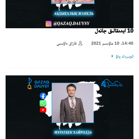
10 ابدىقالىق جانەل
14:40، 10 ماۋسىم 2021
قازاق داۋىسى
كوبىرەك وقۋ