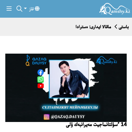
قاز
باستى
ماقالا ايدارى: ەسترادا
14 ءسۇلتانماجيت مەيرانبەك ۇلى