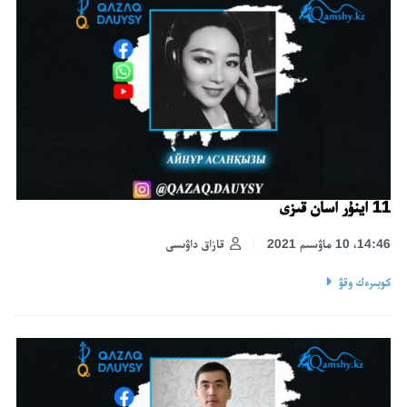
11 اينۇر اسان قىزى
14:46، 10 ماۋسىم 2021
قازاق داۋىسى
كوبىرەك وقۋ