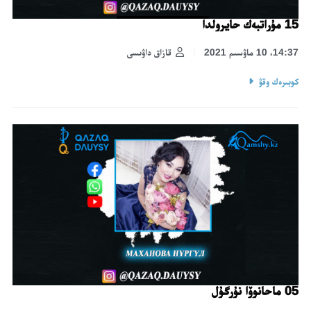
15 مۇراتبەك حايرولدا
14:37، 10 ماۋسىم 2021
قازاق داۋىسى
كوبىرەك وقۋ
05 ماحانوۆا نۇرگۇل