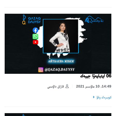
06 ايتبايەۆا جيبەك
14:49، 10 ماۋسىم 2021
قازاق داۋىسى
كوبىرەك وقۋ