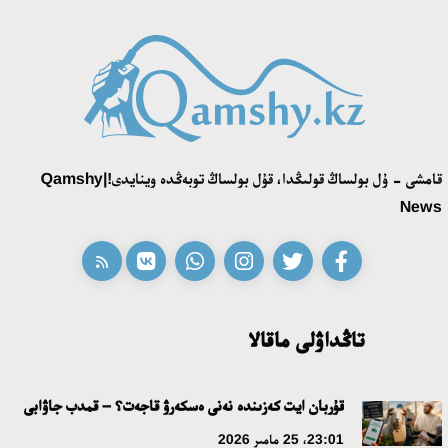
قامشى - ۇل بولساڭ قولىڭدا، قۇل بولساڭ توبەڭدە وينايدى!|Qamshy
News
تاڭداۋلى ماقالا
قۇربان ايت كەزىندە نەنى ەسكەرۋ قاجەت؟ – قمدب جاۋابى
23:01، 25 مامىر 2026