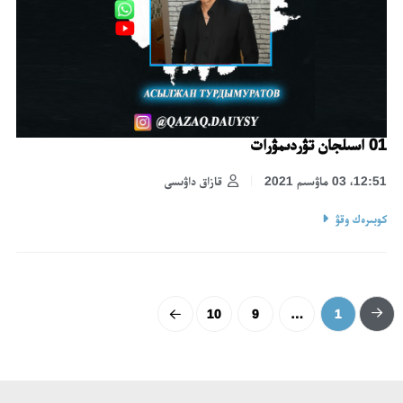
01 اسىلجان تۋردىمۋرات
12:51، 03 ماۋسىم 2021
قازاق داۋىسى
كوبىرەك وقۋ
10
9
…
1