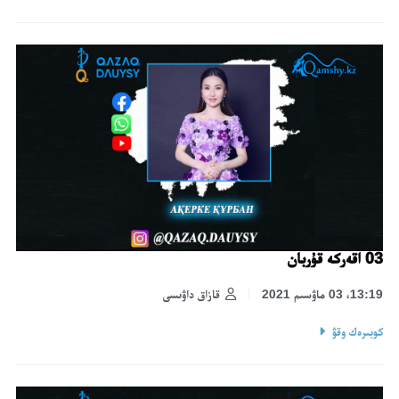
03 اقەركە قۇربان
13:19، 03 ماۋسىم 2021
قازاق داۋىسى
كوبىرەك وقۋ