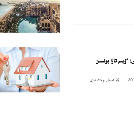
ن 3 كەڭەس: ءۇيىم تازا بولسىن
اسەل بولات قىزى