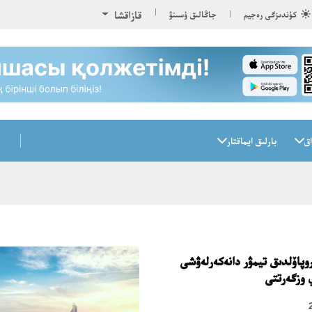
قازاقشا
كۇندىزگى رەجيم
جاڭالىق ۇسىنۋ
اق
بارلىق ايماقتار
وپاۆلدىق تيمۋر دانەكەرلەۋشى
ي وزگەرتتى