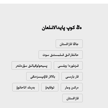
ەڭ كوپ پايدالانىلعان
جاڭا قازاقستان
حالىقارالىق قىىلمىستىق سوت
قىزىلوردا وبلىسى
پسيحولوگيالىق سۋرەتتەر
قار بارىسى
بالالار قاۋىپسىزدىگى
ەركىن ومار
توقايەۆ
بەرىك اتاحانوۆ
قازاقستان