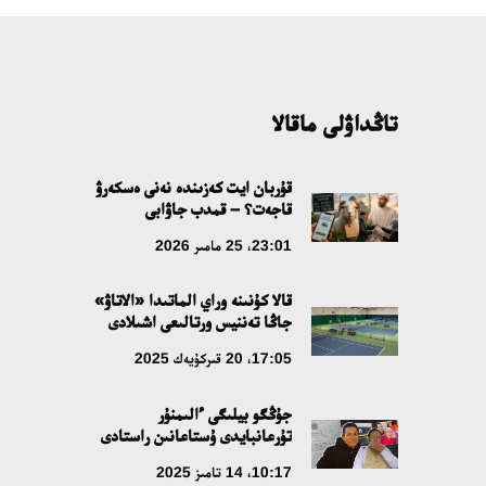
تاڭداۋلى ماقالا
قۇربان ايت كەزىندە نەنى ەسكەرۋ
قاجەت؟ – قمدب جاۋابى
23:01، 25 مامىر 2026
قالا كۇنىنە وراي الماتىدا «الاتاۋ»
جاڭا تەننيس ورتالىعى اشىلادى
17:05، 20 قىركۇيەك 2025
جۇڭگو بيلىگى ءالىمنۇر
تۇرعانبايدى ۇستاعانىن راستادى
10:17، 14 تامىز 2025