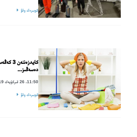
كوبىرەك وقۋ
كايدزەننە
دەسەڭىز...
11:50، 26 قىركۇيەك 2019
كوبىرەك وقۋ