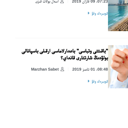
07:23، 09 قازان 2019
اسەل بولات قىزى
كوبىرەك وقۋ
"باقىتتى وتباسى" باعدارلاماسى ارقىلى باسپانالى
بولۋدىڭ شارتتارى قانداي؟
08:48، 01 تامىز 2019
Marzhan Sabet
كوبىرەك وقۋ