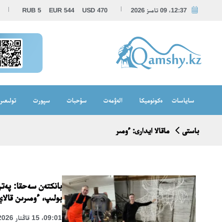
12:37، 09 تامىز 2026
470
USD
544
EUR
5
RUB
ساياسات
ەكونوميكا
الەۋمەت
سۇحبات
سپورت
تولىعىر
باستى
ماقالا ايدارى: ءومىر
بانكتەن سەحقا: پەتر
بولىپ، ءومىرىن قالا
09:01، 15 قاڭتار 2026