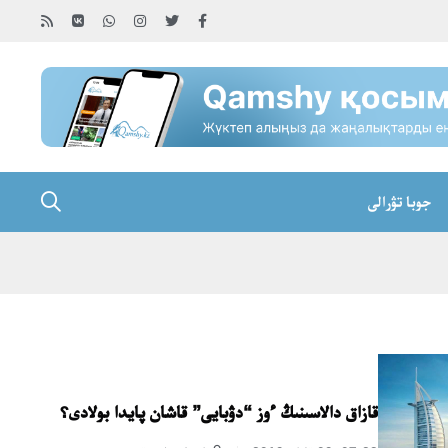
جوبا تۋرالى
قازاق دالاسىنىڭ ءوز “دۋبايى” قاشان پايدا بولادى؟