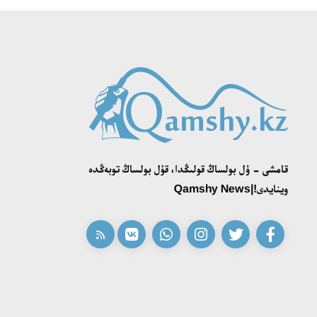
قامشى - ۇل بولساڭ قولىڭدا، قۇل بولساڭ توبەڭدە
وينايدى!|Qamshy News