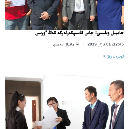
جامبىل وبلىسى: جاس كاسىپكەرلەرگە كەڭ ءورىس
12:45، 01 قازان 2019
ماقپال سەمباي
كوبىرەك وقۋ