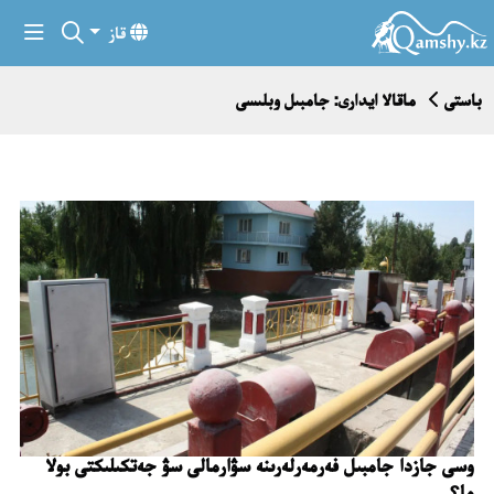
قاز
باستى
ماقالا ايدارى: جامبىل وبلىسى
وسى جازدا جامبىل فەرمەرلەرىنە سۋارمالى سۋ جەتكىلىكتى بولا
ما؟