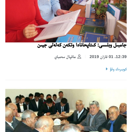
جامبىل وبلىسى: كىتاپحانادا وتكەن كەلەلى جيىن
12:39، 01 قازان 2019
ماقپال سەمباي
كوبىرەك وقۋ