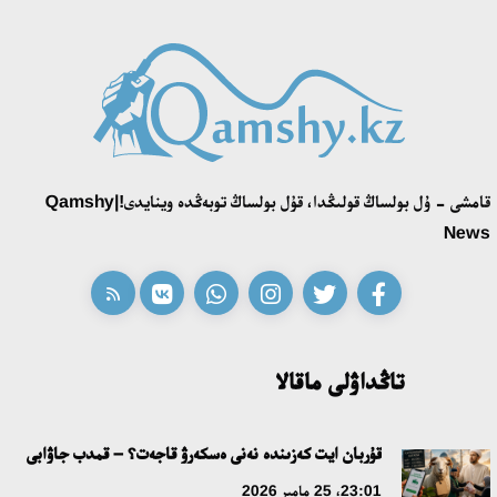
قامشى - ۇل بولساڭ قولىڭدا، قۇل بولساڭ توبەڭدە وينايدى!|Qamshy
News
تاڭداۋلى ماقالا
قۇربان ايت كەزىندە نەنى ەسكەرۋ قاجەت؟ – قمدب جاۋابى
23:01، 25 مامىر 2026