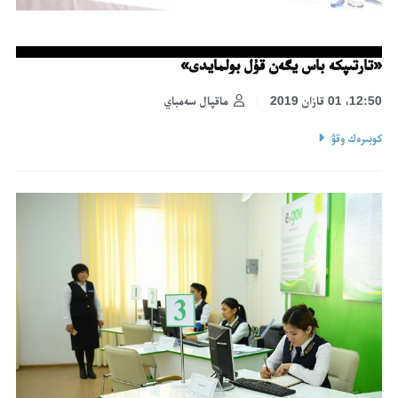
«تارتىپكە باس يگەن قۇل بولمايدى»
12:50، 01 قازان 2019
ماقپال سەمباي
كوبىرەك وقۋ