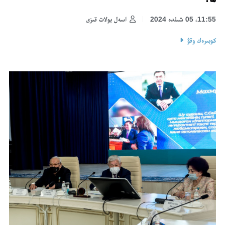
11:55، 05 شىلدە 2024
اسەل بولات قىزى
كوبىرەك وقۋ