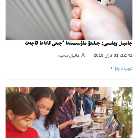
جامبىل وبلىسى: جىلىتۋ ماۋسىمىندا ءجىتى قاداعا قاجەت
12:41، 01 قازان 2019
ماقپال سەمباي
كوبىرەك وقۋ