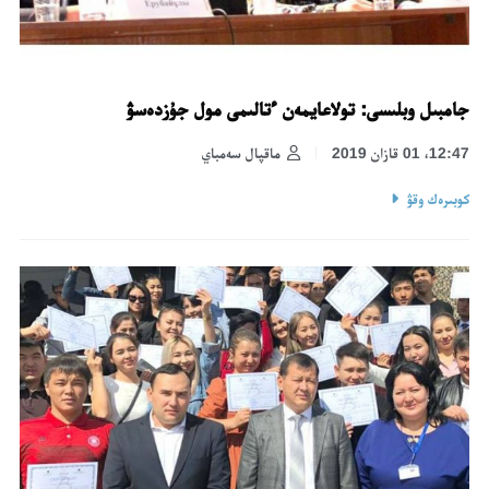
جامبىل وبلىسى: تولاعايمەن ءتالىمى مول جۇزدەسۋ
12:47، 01 قازان 2019
ماقپال سەمباي
كوبىرەك وقۋ