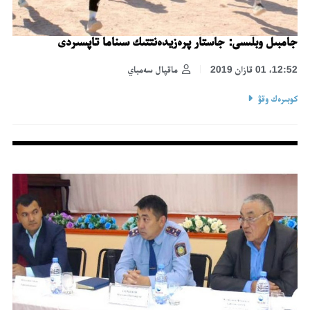
جامبىل وبلىسى: جاستار پرەزيدەنتتىك سىناما تاپسىردى
12:52، 01 قازان 2019
ماقپال سەمباي
كوبىرەك وقۋ