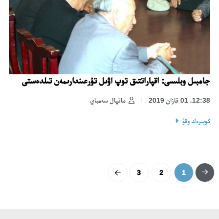
جامبىل وبلىسى: اقپاراتتىق توپ اۋىل تۇرعىندارىمەن تىلدەستى
12:38، 01 قازان 2019
ماقپال سەمباي
كوبىرەك وقۋ
3
2
1