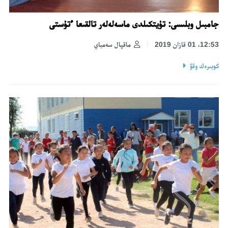
جامبىل وبلىسى: تۇيتكىلدى ماسەلەلەر تالقىعا ءتۇستى
12:53، 01 قازان 2019
ماقپال سەمباي
كوبىرەك وقۋ