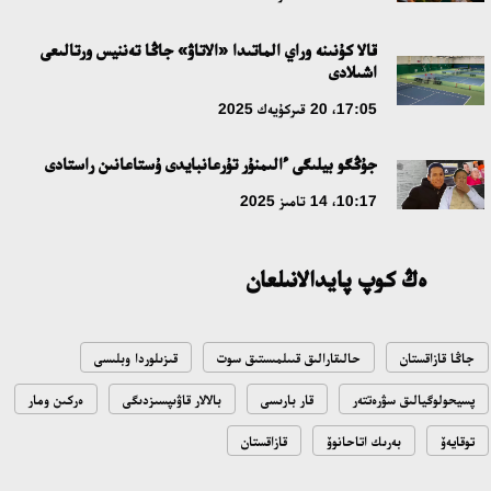
قالا كۇنىنە وراي الماتىدا «الاتاۋ» جاڭا تەننيس ورتالىعى
اشىلادى
17:05، 20 قىركۇيەك 2025
جۇڭگو بيلىگى ءالىمنۇر تۇرعانبايدى ۇستاعانىن راستادى
10:17، 14 تامىز 2025
ەڭ كوپ پايدالانىلعان
جاڭا قازاقستان
حالىقارالىق قىىلمىستىق سوت
قىزىلوردا وبلىسى
پسيحولوگيالىق سۋرەتتەر
قار بارىسى
بالالار قاۋىپسىزدىگى
ەركىن ومار
توقايەۆ
بەرىك اتاحانوۆ
قازاقستان