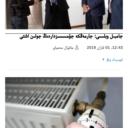
جامبىل وبلىسى: جارمەڭكە جۇمىسسىزداردىڭ جولىن اشتى
12:43، 01 قازان 2019
ماقپال سەمباي
كوبىرەك وقۋ