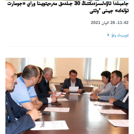
جامبىلدا تاۋەلسىزدىكتىڭ 30 جىلدىق مەرەيتويىنا وراي «جومارت
تۇلەك» جيىنى ءوتتى
11:42، 26 اقپان 2021
كوبىرەك وقۋ