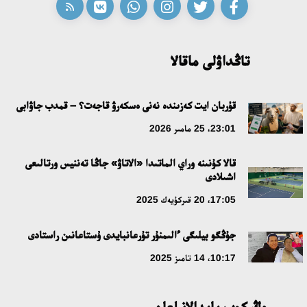
تاڭداۋلى ماقالا
قۇربان ايت كەزىندە نەنى ەسكەرۋ قاجەت؟ – قمدب جاۋابى
23:01، 25 مامىر 2026
قالا كۇنىنە وراي الماتىدا «الاتاۋ» جاڭا تەننيس ورتالىعى
اشىلادى
17:05، 20 قىركۇيەك 2025
جۇڭگو بيلىگى ءالىمنۇر تۇرعانبايدى ۇستاعانىن راستادى
10:17، 14 تامىز 2025
ەڭ كوپ پايدالانىلعان