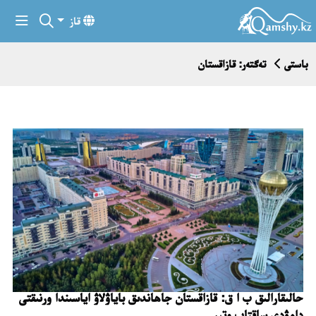
قاز
باستى
تەگتەر: قازاقستان
حالىقارالىق ب ا ق: قازاقستان جاھاندىق باياۋلاۋ اياسىندا ورنىقتى
دامۋدى ساقتاپ وتىر