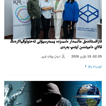
قازاقستاندىق عالىمدار ەلىمىزدە يممەرسيۆتى تەحنولوگيالاردىڭ
قالاي داميتىنىن ايتىپ بەردى
02:29، 19 ناۋرىز 2026
اسەل بولات قىزى
كوبىرەك وقۋ