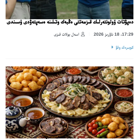
دەپۋتات ۆولونتەرلىك قىزمەتتى ەڭبەك وتىلىنە ەسەپتەۋدى ۇسىندى
17:29، 18 ناۋرىز 2026
اسەل بولات قىزى
كوبىرەك وقۋ