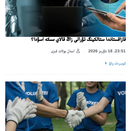
قازاقستاندا ستالكينگ تۋرالى زاڭ قالاي ىسكە اسۋدا؟
23:51، 18 ناۋرىز 2026
اسەل بولات قىزى
كوبىرەك وقۋ