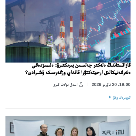
قازاقستاننىڭ ەلەكتر جەلىسىن بىرىكتىرۋ: ەلىمىزدەگى
ەنەرگەتيكالىق ارحيتەكتۋرا قانداي وزگەرىسكە ۇشىرادى؟
19:00، 20 ناۋرىز 2026
اسەل بولات قىزى
كوبىرەك وقۋ