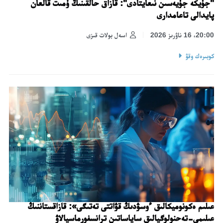
"جۇيكە جۇيەسىن نىعايتادى": قازاق حالقىنىڭ ۇمىت قالعان
پايدالى تاعامدارى
20:00، 16 ناۋرىز 2026
اسەل بولات قىزى
كوبىرەك وقۋ
عىلىم ەكونوميكالىق ءوسۋدىڭ قۋاتتى تەتىگى»: قازاقستاننىڭ
عىلىمي-تەحنولوگيالىق ساياساتىن ترانسفورماسيالاۋ