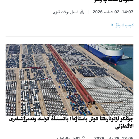
14:07، 02 شىلدە 2026
اسەل بولات قىزى
كوبىرەك وقۋ
جۇڭگو اۆتونارىقتا كوش باستاۋدا؛ باتىستىڭ كولىك وندىرۋشىلەرى
الاڭداۋلى
13:05، 28 مامىر 2026
تالعار دالەلعازى