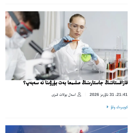
قازاقستاننىڭ جاستارىنىڭ عىلىمعا بەت بۇرۋىنا نە سەبەپ؟
21:41، 31 ناۋرىز 2026
اسەل بولات قىزى
كوبىرەك وقۋ