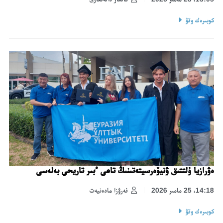
كوبىرەك وقۋ
ەۋرازيا ۇلتتىق ۋنيۆەرسيتەتىنىڭ تاعى ءبىر تاريحي بەلەسى
14:18، 25 مامىر 2026
فەرۋزا مادەنيەت
كوبىرەك وقۋ