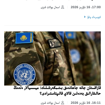
17:00، 16 ناۋرىز 2026
اسەل بولات قىزى
كوبىرەك وقۋ
قازاقستان جانە جاھاندىق بىتىمگەرشىلىك: ميسسيالار ەلدىڭ
حالىقارالىق بەدەلىن قالاي قالىپتاستىرادى؟
16:11، 16 ناۋرىز 2026
اسەل بولات قىزى