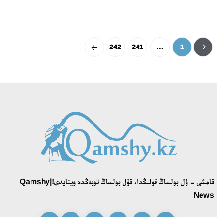
242
241
…
1
قامشى - ۇل بولساڭ قولىڭدا، قۇل بولساڭ توبەڭدە وينايدى!|Qamshy
News