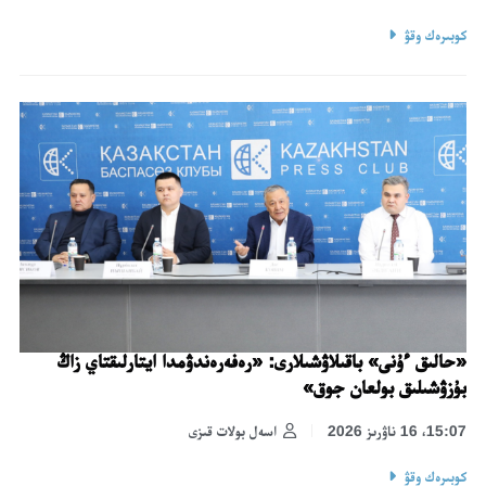
كوبىرەك وقۋ
«حالىق ءۇنى» باقىلاۋشىلارى: «رەفەرەندۋمدا ايتارلىقتاي زاڭ
بۇزۋشىلىق بولعان جوق»
15:07، 16 ناۋرىز 2026
اسەل بولات قىزى
كوبىرەك وقۋ