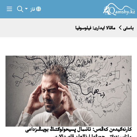
قاز
باستى
ماقالا ايدارى: فيلوسوفيا
كارنەگيدەن كەڭەس: تانىمال پسيحولوگتىڭ بويىڭىزداعى
مازاسىزدىقتى جويۋعا ارنالعان قاعيدالارى