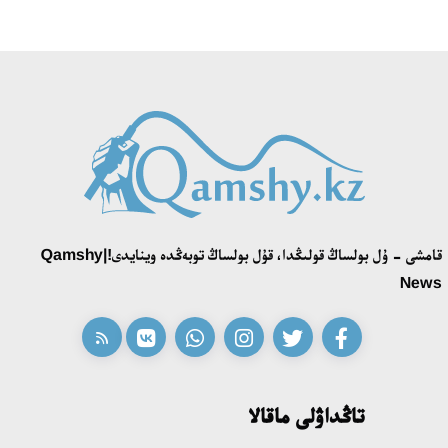
قامشى - ۇل بولساڭ قولىڭدا، قۇل بولساڭ توبەڭدە وينايدى!|Qamshy
News
تاڭداۋلى ماقالا