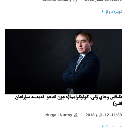
كوبىرەك وقۋ
ىقىلاس وجاي ۇلى. گولوگرامما(دجون كەحو نەمەسە سۇراعان
اقىن)
11:30، 12 ناۋرىز 2018
Nurgali Nurtay
كوبىرەك وقۋ