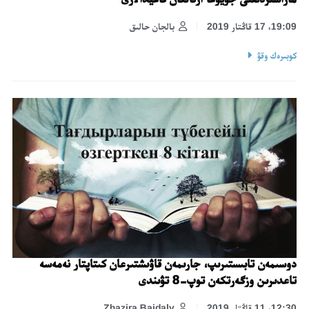
19:09، 17 قاڭتار 2019
بالجان حالىق
كوبىرەك وقۋ
دوسىمەن تابىستىرىپ، جارىمەن قاۋىشتىرعان كىتاپتار نەمەسە
تاعدىرىن وزگەرتكەن توپ-8 تۋىندى
12:30، 11 قاڭتار 2019
Zhazira Baidaly