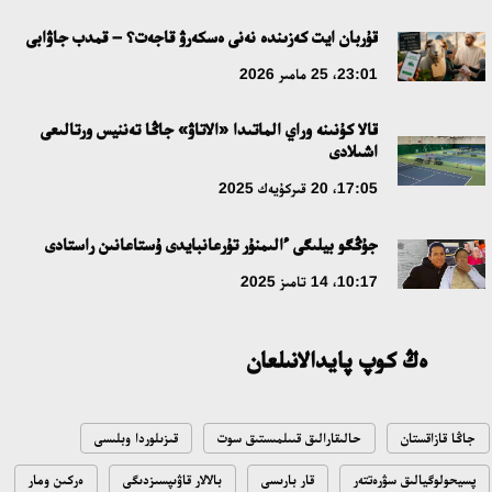
قۇربان ايت كەزىندە نەنى ەسكەرۋ قاجەت؟ – قمدب جاۋابى
23:01، 25 مامىر 2026
قالا كۇنىنە وراي الماتىدا «الاتاۋ» جاڭا تەننيس ورتالىعى
اشىلادى
17:05، 20 قىركۇيەك 2025
جۇڭگو بيلىگى ءالىمنۇر تۇرعانبايدى ۇستاعانىن راستادى
10:17، 14 تامىز 2025
ەڭ كوپ پايدالانىلعان
جاڭا قازاقستان
حالىقارالىق قىىلمىستىق سوت
قىزىلوردا وبلىسى
پسيحولوگيالىق سۋرەتتەر
قار بارىسى
بالالار قاۋىپسىزدىگى
ەركىن ومار