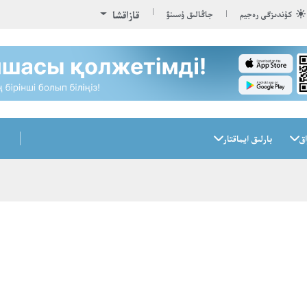
قازاقشا
كۇندىزگى رەجيم
جاڭالىق ۇسىنۋ
اق
بارلىق ايماقتار