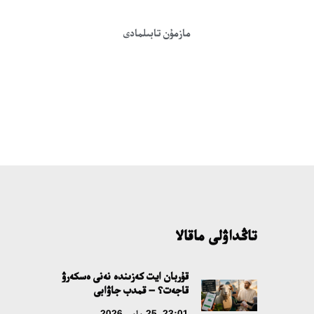
مازمۇن تابىلمادى
تاڭداۋلى ماقالا
قۇربان ايت كەزىندە نەنى ەسكەرۋ
قاجەت؟ – قمدب جاۋابى
23:01، 25 مامىر 2026