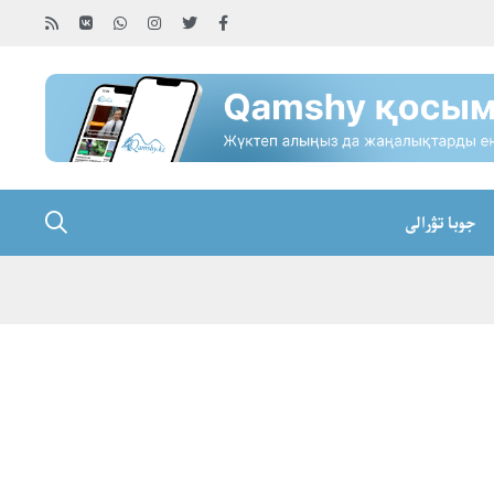
جوبا تۋرالى