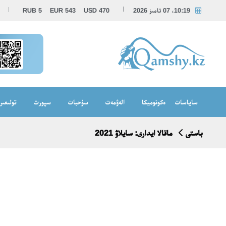
10:19، 07 تامىز 2026
470
USD
543
EUR
5
RUB
ساياسات
ەكونوميكا
الەۋمەت
سۇحبات
سپورت
تولىعىر
باستى
ماقالا ايدارى: سايلاۋ 2021