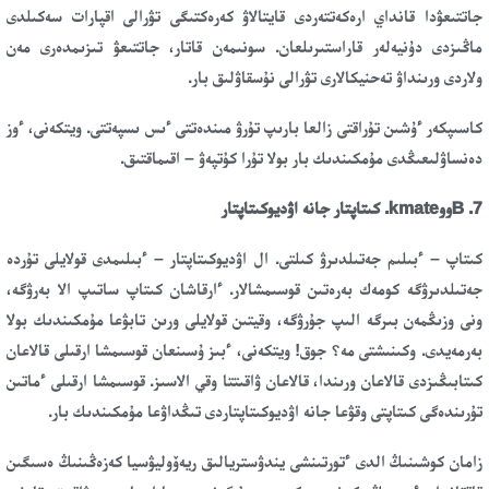
جاتتىعۋدا قانداي ارەكەتتەردى قايتالاۋ كەرەكتىگى تۋرالى اقپارات سەكىلدى
ماڭىزدى دۇنيەلەر قاراستىرىلعان. سونىمەن قاتار، جاتتىعۋ تىزىمدەرى مەن
ولاردى ورىنداۋ تەحنيكالارى تۋرالى نۇسقاۋلىق بار.
كاسىپكەر ءۇشىن تۇراقتى زالعا بارىپ تۇرۋ مىندەتتى ءىس ىسپەتتى. ويتكەنى، ءوز
دەنساۋلىعىڭدى مۇمكىندىك بار بولا تۇرا كۇتپەۋ – اقىماقتىق.
7. Bووkmate. كىتاپتار جانە اۋديوكىتاپتار
كىتاپ – ءبىلىم جەتىلدىرۋ كىلتى. ال اۋديوكىتاپتار – ءبىلىمدى قولايلى تۇردە
جەتىلدىرۋگە كومەك بەرەتىن قوسىمشالار. ءارقاشان كىتاپ ساتىپ الا بەرۋگە،
ونى وزىڭمەن بىرگە الىپ جۇرۋگە، وقيتىن قولايلى ورىن تابۋعا مۇمكىندىك بولا
بەرمەيدى. وكىنىشتى مە؟ جوق! ويتكەنى، ءبىز ۇسىنعان قوسىمشا ارقىلى قالاعان
كىتابىڭىزدى قالاعان ورىندا، قالاعان ۋاقىتتا وقي الاسىز. قوسىمشا ارقىلى ءماتىن
تۇرىندەگى كىتاپتى وقۋعا جانە اۋديوكىتاپتاردى تىڭداۋعا مۇمكىندىك بار.
زامان كوشىنىڭ الدى ءتورتىنشى يندۋستريالىق ريەۆوليۋسيا كەزەڭىنىڭ ەسىگىن