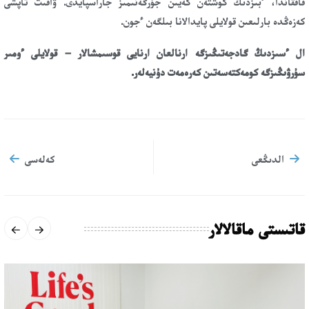
قاققاندا، ءبىزدىڭ كوشتەن كەيىن جۇرگەنىمىز جاراسپايدى. ۋاقىت تاپشى
كەزەڭدە بارلىعىن قولايلى پايدالانا بىلگەن ءجون.
ال ءسىزدىڭ گادجەتىڭىزگە ارنالعان ارنايى قوسىمشالار – قولايلى ءومىر
سۇرۋىڭىزگە كومەكتەسەتىن كەرەمەت دۇنيەلەر.
الدىڭعى
كەلەسى
قاتىستى ماقالالار