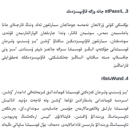
3. LاstPass جانە وزگە قاۋىپسىزدىك
بۇگىنگى كۇنى ۇرلانعان نەمەسە جوعالعان سمارتفون تەك ونىڭ قارجىلاي عانا
باعاسىمەن ەمەس، سونىمەن قاتار، وندا جازىلعان اقپاراتتارىمەن قۇندى.
سوندىقتان، سمارتفون قاۋىپسىزدىگىن ساقتاۋ ءۇشىن ءبىز ۇسىنىپ وتىرعان
قوسىمشانى جۇكتەپ الىڭىز. قوسىمشا سىزگە جالعىز شيفر ۇسىنادى. ءسىز ونى
جاقسىلاپ ەستە ساقتاپ الساڭىز جەتكىلىكتى. قاۋىپسىزدىككە نەمقۇرايلى
قاراماڭىز.
4. Wundەrlist
ءبىز ۇسىنىپ وتىرعان كەزەكتى قوسىمشا كوماندالىق قىزمەتتەگى ادامدار ءۇشىن،
اسىرەسە كوماندانى باسقاراتىن تۇلعا ءۇشىن وتە قاجەت دۇنيە. اتالمىش
قوسىمشا بارلىق پلاتفورمالارمەن جۇمىس جاسايدى. سونداي-اق، بەرىلگەن
تاپسىرمانىڭ ورىندالۋ ۋاقىتىن، قايتالانۋى ءتيىس ارەكەتتىڭ پەريودىن،
تاپسىمانىڭ ورىندالۋ بارىسىن قاداعالايدى. دەمەك، بۇل قوسىمشا ساپالى ەڭبەك