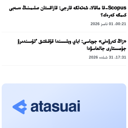
Scopus-قا ماقالا، شەتەلگە قارجى: قازاقستان عىلىمىنىڭ ەسەبى
كىمگە كەرەك؟
00:21، 01 تامىز 2026
«زاڭ كەرۋەنى» جوباسى: اباي وبلىسىندا قۇقىقتىق ءتۇسىندىرۋ
جۇمىستارى جالعاسۋدا
17:31، 31 شىلدە 2026
حالىقارالىق «فورمۋلا-1 H2O» جارىسىن قونايەۆ قالاسىندا وتكىزۋ
جوسپارلانۋدا
13:13، 30 شىلدە 2026
اسحات اسىلبەكوۆ: كۇشتى بيلىككە كۇشتى تۇلعالار كەرەك!
12:01، 28 شىلدە 2026