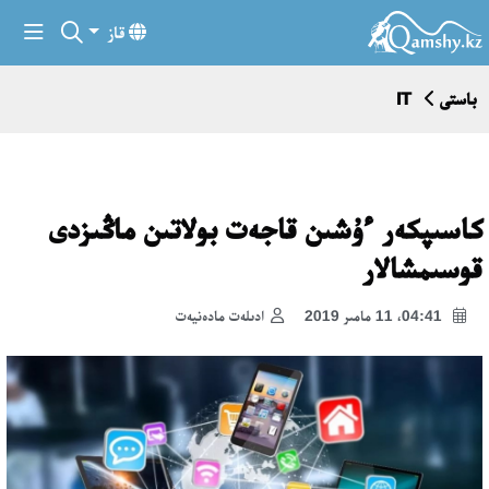
قاز
باستى
IT
كاسىپكەر ءۇشىن قاجەت بولاتىن ماڭىزدى
قوسىمشالار
04:41، 11 مامىر 2019
ادىلەت مادەنيەت