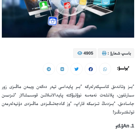
باسىپ شىعارۋ :
4905
ءبولىسۋ:
ءبىز وتاندىق كاسىپكەرلەرگە ءبىر پايداسى تيەر دەگەن ويمەن ماڭىزى زور
سمارتفون، پلانشەت نەمەسە نوۋتبۋكتە پايدالانىلاتىن قوسىمشالار ءتىزىمىن
جاسادىق. ءبىزدىڭ تىزىمگە قاراپ، ءوز گادجەتىڭىزدى ماڭىزدى دۇنيەلەرمەن
تولىقتىرىڭىز!
1. Anۋ.dو