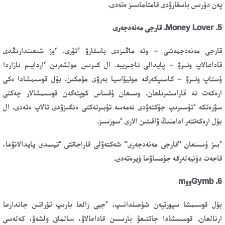
پەن دۇرىس باسقارۋدى قامتاماسىز ەتەدى.
5. Money Lover. قارجى مەنەدجەرى
قارجى مەنەدجمەنتى – وتە ماڭىزدى باسقارۋ ءتۇرى. ءوز شىعىندارىڭدى
قاداعالاپ وتىرۋ – پايدالى تاجىريبە. ال كىرىس مولشەرىن ءاردايىم نازاردا
ۇستاپ وتىرۋ – كاسىپكەرگە موتيۆاسيا بەرۋى مۇمكىن. بۇل قوسىمشادا ەكى
ارەكەت تە قاراستىرىلعان. وسىعان ۇقساس كوپتەگەن قوسىمشالار چەكتى
سۋرەتكە ءتۇسىرىپ جۇكتەۋدى نەمەسە تۇبىرتەكتى ەنگىزۋدى تالاپ ەتەدى. ال
بۇل ارەكەتتەر ادامنىڭ ۋاقىتىن الارى ءسوزسىز.
ءبىز ۇسىنعان "قارجى مەنەدجەرى" شەكتەۋلى قاراجاتتى ءتيىمدى پايدالانۋعا،
قاجەت دۇنيەلەرگە جۇمساۋعا ۇيرەتەدى.
6. Gymbووm
بۇل قوسىمشا سپورتپەن شۇعىلدانىپ، ءجيى زالعا بارىپ تۇراتىن جاندارعا
ارنالعان. قوسىمشادا جاتتىعۋ بارىسىن قاداعالاۋ، سالماق ولشەۋ، كەلەسى