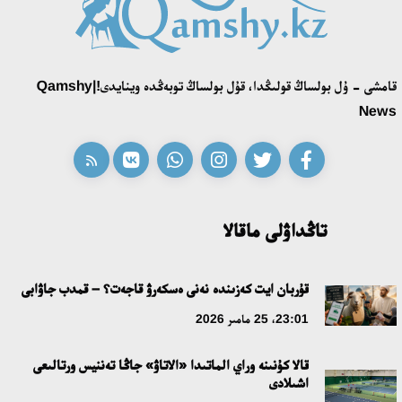
اقەركە امالياتتى قابىلدادى
16:27، 23 شىلدە 2026
قامشى - ۇل بولساڭ قولىڭدا، قۇل بولساڭ توبەڭدە وينايدى!|Qamshy
قازاق تىلىندەگى «قۇت» كونسەپتىسىنىڭ لينگۆومادەني سيپاتى
News
09:21، 21 شىلدە 2026
ابايدىڭ ادام تاربيەسى تۋرالى كوزقاراستارىنىڭ وزەكتىلىگى
18:59، 20 شىلدە 2026
تاڭداۋلى ماقالا
جاساندى ينتەللەكت: ادامزاتتىڭ كومەكشىسى مە، الدە باسەكەلەسى
مە؟
قۇربان ايت كەزىندە نەنى ەسكەرۋ قاجەت؟ – قمدب جاۋابى
18:16، 20 شىلدە 2026
23:01، 25 مامىر 2026
قالا كۇنىنە وراي الماتىدا «الاتاۋ» جاڭا تەننيس ورتالىعى
ۇلتتىق ءارحيۆتىڭ اشىلعانىنا 20 جىل: نەگىزگى جەتىستىكتەرى مەن
اشىلادى
دامۋ باعىتى