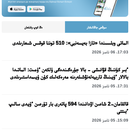
سوڭعى جاڭالىقتار
ەڭ كوپ وقىلعان
الماتى وبلىسىندا «تازا بەيسەنبى»: 510 توننا قوقىس شىعارىلدى
17:03، 06 تامىز 2026
ءبىر كۇننىڭ قۋانىشى - بالا جۇرەگىندەگى ۇلكەن ءۇمىت: الماتىدا
بالالار ءۇيىنىڭ تاربيەلەنۋشىلەرىنە مەرەكەلىك كۇن ۇيىمداستىرىلدى
17:31، 05 تامىز 2026
قالقامان-2 شاعىن اۋدانىندا 594 پاتەرى بار تۇرعىن ءۇيدى سالىپ
ءبىتتى
15:09، 05 تامىز 2026