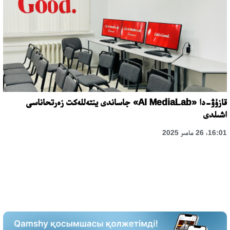
قازۇۋ-دا «AI MediaLab» جاساندى ينتەللەكت زەرتحاناسى
اشىلدى
16:01، 26 مامىر 2025