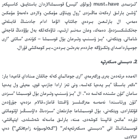
ءتىزىمدى must-have (بولۋى ءتيىس) قوسىمشالاردان باستايىق. كاسىپكەر
ءۇشىن بارلىق ارەكەت ماڭىزدى ءرول ويناۋى مۇمكىن. ولاردى ەلەمەۋ مۇمكىن
ەمەس. ال بارلىعىن بىردەي جاتتاپ الۋعا ادام جادىنىڭ قابىلەتى
جەتكىلىكسىزدەۋ. دەمەك، وعان سەنىم ارتىپ، تاۋەكەلگە بەل بۋۋدىڭ قاجەتى
شامالى. ويتكەنى، ءبىز ۇسىنىپ وتىرعان بۇل قوسىمشا – كۇندى ءساتتى ءارى
جوسپارداعىداي وتكىزۋگە جاردەم بەرەتىن بىردەن-بىر كومەكشى قۇرال.
2. دىبىستى ەسكەرتپە
الەمدە ەرتەدەن بەرى وزگەرمەي ءارى جوعالماي كەلە جاتقان مىناداي قاعيدا بار:
"ەگەر باسىڭا ءبىر يدەيا كەلسە، ونى تەز ارادا جازىپ قوي. مەيلى ول يدەيا
ساعان ءتۇن ىشىندە كەلسە دە". ال ءبىز ۇسىنىپ وتىرعان بۇل قوسىمشا ءسىزدى
ءتۇن ورتاسىندا نەمەسە مەزگىلسىز ۋاقىتتا قاعاز-قالام ىزدەپ جۇرۋدەن
قۇتقارادى. ويتكەنى، بۇل قوسىمشاعا جازىلعان ءسىزدىڭ داۋىسىڭىز اۆتوماتتى
تۇردە ءماتىن قالپىنا كوشەدى. مىنە، بارلىق ماسەلە شەشىلدى. ايتپاقشى،
قوسىمشانىڭ اتى "دىبىستى ەسكەرتەپەلەر" ("گoلوسوۆىە زامeتكي") دەپ
اتالادى.