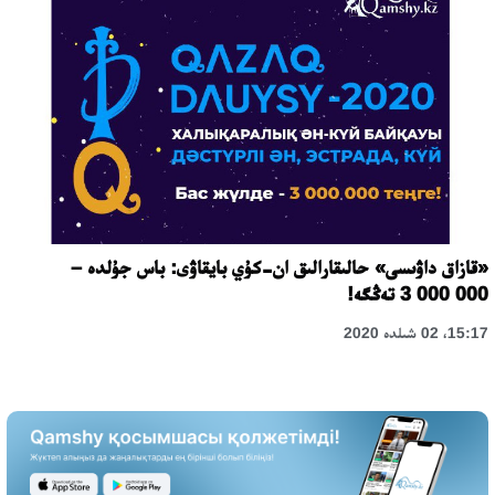
«قازاق داۋىسى» حالىقارالىق ان-كۇي بايقاۋى: باس جۇلدە –
3 000 000 تەڭگە!
15:17، 02 شىلدە 2020