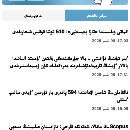
سوڭعى جاڭالىقتار
ەڭ كوپ وقىلعان
الماتى وبلىسىندا «تازا بەيسەنبى»: 510 توننا قوقىس شىعارىلدى
17:03، 06 تامىز 2026
ءبىر كۇننىڭ قۋانىشى - بالا جۇرەگىندەگى ۇلكەن ءۇمىت: الماتىدا
بالالار ءۇيىنىڭ تاربيەلەنۋشىلەرىنە مەرەكەلىك كۇن ۇيىمداستىرىلدى
17:31، 05 تامىز 2026
قالقامان-2 شاعىن اۋدانىندا 594 پاتەرى بار تۇرعىن ءۇيدى سالىپ
ءبىتتى
15:09، 05 تامىز 2026
Scopus-قا ماقالا، شەتەلگە قارجى: قازاقستان عىلىمىنىڭ ەسەبى