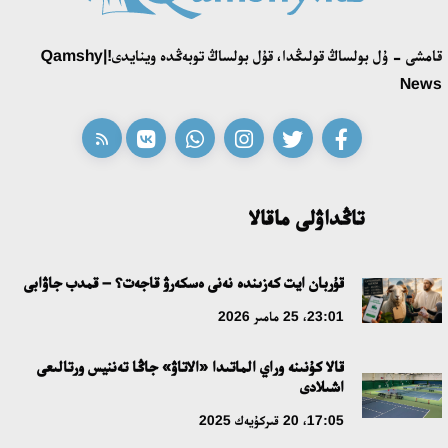
16:27، 23 شىلدە 2026
قامشى - ۇل بولساڭ قولىڭدا، قۇل بولساڭ توبەڭدە وينايدى!|Qamshy
قازاق تىلىندەگى «قۇت» كونسەپتىسىنىڭ لينگۆومادەني سيپاتى
News
09:21، 21 شىلدە 2026
ابايدىڭ ادام تاربيەسى تۋرالى كوزقاراستارىنىڭ وزەكتىلىگى
18:59، 20 شىلدە 2026
تاڭداۋلى ماقالا
جاساندى ينتەللەكت: ادامزاتتىڭ كومەكشىسى مە، الدە باسەكەلەسى
مە؟
قۇربان ايت كەزىندە نەنى ەسكەرۋ قاجەت؟ – قمدب جاۋابى
18:16، 20 شىلدە 2026
23:01، 25 مامىر 2026
قالا كۇنىنە وراي الماتىدا «الاتاۋ» جاڭا تەننيس ورتالىعى
ۇلتتىق ءارحيۆتىڭ اشىلعانىنا 20 جىل: نەگىزگى جەتىستىكتەرى مەن
اشىلادى
دامۋ باعىتى
17:05، 20 قىركۇيەك 2025
17:09، 20 شىلدە 2026