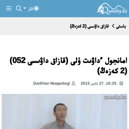
قاز
باستى
قازاق داۋىسى (2 كەزەڭ)
امانجول ءداۋىت ۇلى (قازاق داۋىسى 052)
(2 كەزەڭ)
16:25، 27 تامىز 2015
Darkhan Muqantegi