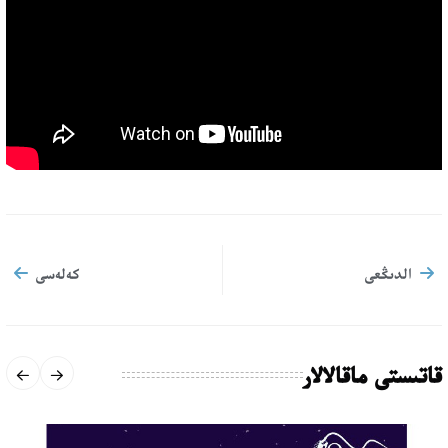
الدىڭعى
كەلەسى
قاتىستى ماقالالار