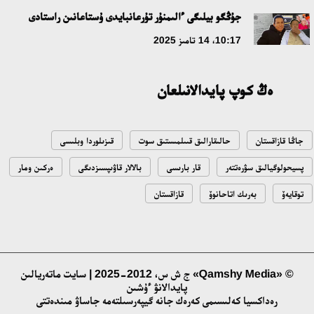
جۇڭگو بيلىگى ءالىمنۇر تۇرعانبايدى ۇستاعانىن راستادى
مەملەكەت باسشىسى كوبەيتۇز كولىنىڭ جاي-كۇيىنە نازار اۋداردى
10:17، 14 تامىز 2025
18:22، 17 شىلدە 2026
ەڭ كوپ پايدالانىلعان
التىن وردا تاريحىن وقىتۋدىڭ يننوۆاسيالىق تاسىلدەرى ەنگىزىلەدى
10:28، 15 شىلدە 2026
جاڭا قازاقستان
حالىقارالىق قىىلمىستىق سوت
قىزىلوردا وبلىسى
قازاقستان ۇقك: ۋاقىت سىن-قاتەرلەرى جانە ۇلتتىق مۇددەنى قورعاۋ
پسيحولوگيالىق سۋرەتتەر
قار بارىسى
بالالار قاۋىپسىزدىگى
ەركىن ومار
17:49، 13 شىلدە 2026
توقايەۆ
بەرىك اتاحانوۆ
قازاقستان
«تازا قازاقستان» اياسىندا شالكودەدە 7 تونناعا جۋىق قوقىس
جينالدى: رايىمبەك اۋدانىنداعى ەتنوفەستيۆال ەكولوگيالىق
مادەنيەتتىڭ ۇلگىسىن كورسەتتى
17:01، 12 شىلدە 2026
© «Qamshy Media» ج ش س، 2012-2025 | سايت ماتەريالىن
پايدالانۋ ءۇشىن
رەداكسيا كەلىسىمى كەرەك جانە گيپەرسىلتەمە جاساۋ مىندەتتى
ناۋقاستاردىڭ ەسەبىنەن بيزنەسىن دوڭگەلەتىپ وتىرعاندارعا باقىلاۋ