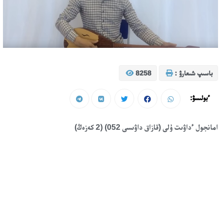
باسىپ شىعارۋ :
8258
ءبولىسۋ:
امانجول ءداۋىت ۇلى (قازاق داۋىسى 052) (2 كەزەڭ)