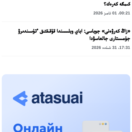
كىمگە كەرەك؟
00:21، 01 تامىز 2026
«زاڭ كەرۋەنى» جوباسى: اباي وبلىسىندا قۇقىقتىق ءتۇسىندىرۋ
جۇمىستارى جالعاسۋدا
17:31، 31 شىلدە 2026
حالىقارالىق «فورمۋلا-1 H2O» جارىسىن قونايەۆ قالاسىندا وتكىزۋ
جوسپارلانۋدا
13:13، 30 شىلدە 2026
اسحات اسىلبەكوۆ: كۇشتى بيلىككە كۇشتى تۇلعالار كەرەك!
12:01، 28 شىلدە 2026
ابزال دوستيار: دۋمان مۇحامەتكارىمدى الماتى تۇرمەسىنە اۋىستىرۋى