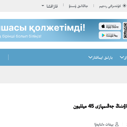
قازاقشا
كۇندىزگى رەجيم
جاڭالىق ۇسىنۋ
اق
بارلىق ايماقتار
ەڭ ۇزدىك قىمىز بايقاۋىنىڭ جەڭىمپازى 45 ميلليون
بيفات ەلتايەۆا