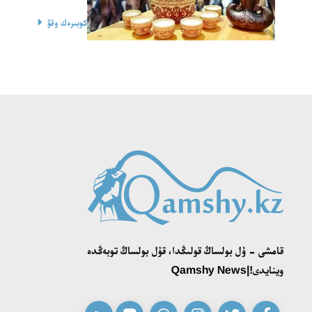
كوبىرەك وقۋ
قامشى - ۇل بولساڭ قولىڭدا، قۇل بولساڭ توبەڭدە
وينايدى!|Qamshy News