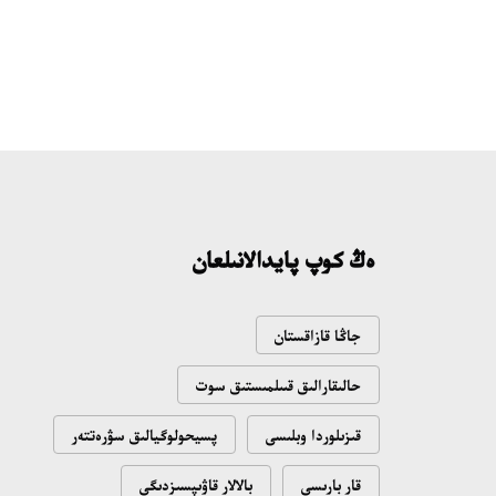
ەڭ كوپ پايدالانىلعان
جاڭا قازاقستان
حالىقارالىق قىىلمىستىق سوت
قىزىلوردا وبلىسى
پسيحولوگيالىق سۋرەتتەر
قار بارىسى
بالالار قاۋىپسىزدىگى