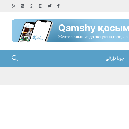
جوبا تۋرالى