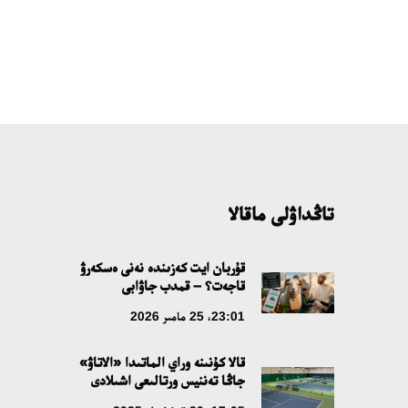
تاڭداۋلى ماقالا
قۇربان ايت كەزىندە نەنى ەسكەرۋ
قاجەت؟ – قمدب جاۋابى
23:01، 25 مامىر 2026
قالا كۇنىنە وراي الماتىدا «الاتاۋ»
جاڭا تەننيس ورتالىعى اشىلادى