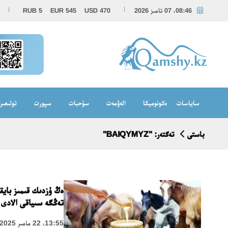
08:46، 07 تامىز 2026
470
USD
545
EUR
5
RUB
ساياسات
ەكونوميكا
الەۋمەت
سۇحبات
سپورت
تولىعىر
باستى
تەگتەر: "BAIQYMYZ"
تەڭگە سىياقى الادى
13:55، 22 مامىر 2025