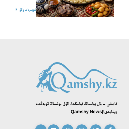
كوبىرەك وقۋ
قامشى - ۇل بولساڭ قولىڭدا، قۇل بولساڭ توبەڭدە
وينايدى!|Qamshy News