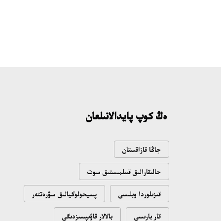
ەڭ كوپ پايدالانىلعان
جاڭا قازاقستان
حالىقارالىق قىىلمىستىق سوت
قىزىلوردا وبلىسى
پسيحولوگيالىق سۋرەتتەر
قار بارىسى
بالالار قاۋىپسىزدىگى