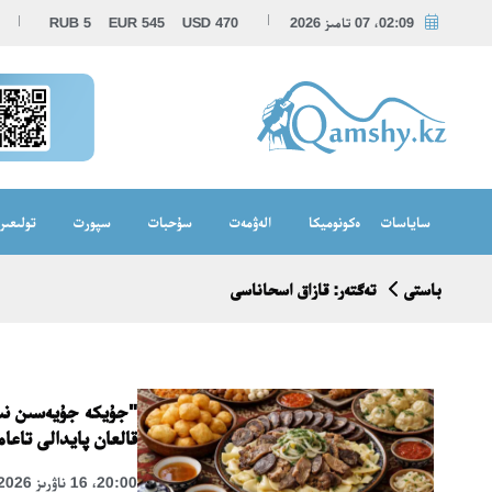
02:09، 07 تامىز 2026
470
USD
545
EUR
5
RUB
ساياسات
ەكونوميكا
الەۋمەت
سۇحبات
سپورت
تولىعىر
باستى
تەگتەر: قازاق اسحاناسى
"جۇيكە جۇيەسىن نىع
قالعان پايدالى تاعا
20:00، 16 ناۋرىز 2026