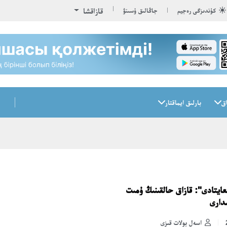
قازاقشا
كۇندىزگى رەجيم
جاڭالىق ۇسىنۋ
اق
بارلىق ايماقتار
ايتادى": قازاق حالقىنىڭ ۇمىت
مدارى
اسەل بولات قىزى