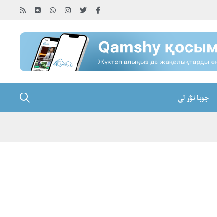
جوبا تۋرالى