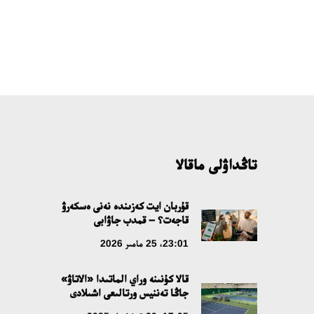
تاڭداۋلى ماقالا
قۇربان ايت كەزىندە نەنى ەسكەرۋ
قاجەت؟ – قمدب جاۋابى
23:01، 25 مامىر 2026
قالا كۇنىنە وراي الماتىدا «الاتاۋ»
جاڭا تەننيس ورتالىعى اشىلادى