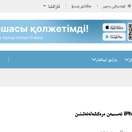
قازاقشا
كۇندىزگى رەجيم
جاڭالىق ۇسىنۋ
اق
بارلىق ايماقتار
دەرەككوز: iPhone 13 نەسىمەن ەرەكشەلەنەتىنىن