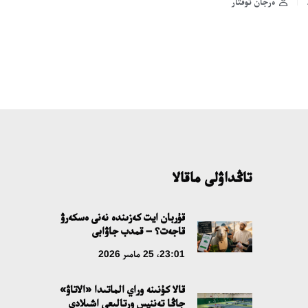
ەرجان توقتار
تاڭداۋلى ماقالا
قۇربان ايت كەزىندە نەنى ەسكەرۋ
قاجەت؟ – قمدب جاۋابى
23:01، 25 مامىر 2026
قالا كۇنىنە وراي الماتىدا «الاتاۋ»
جاڭا تەننيس ورتالىعى اشىلادى