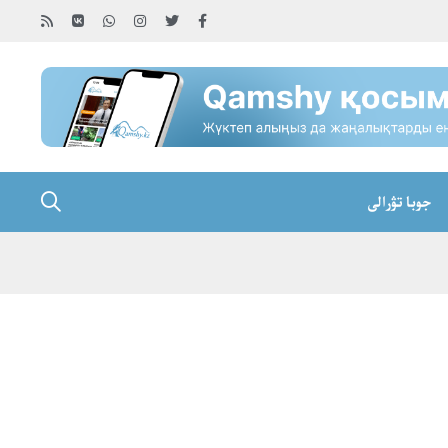
جوبا تۋرالى