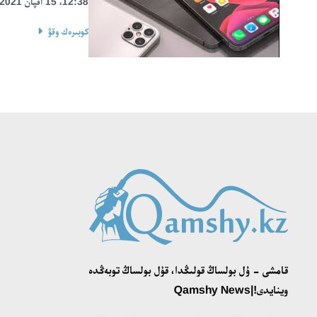
12:38، 15 اقپان 2021
كوبىرەك وقۋ
قامشى - ۇل بولساڭ قولىڭدا، قۇل بولساڭ توبەڭدە
وينايدى!|Qamshy News