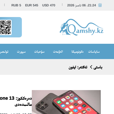
21:24، 06 تامىز 2026
470
USD
545
EUR
5
RUB
ساياسات
ەكونوميكا
الەۋمەت
سۇحبات
سپورت
تولىعىر
باستى
تەگتەر: ايفون
مالىمدەدى