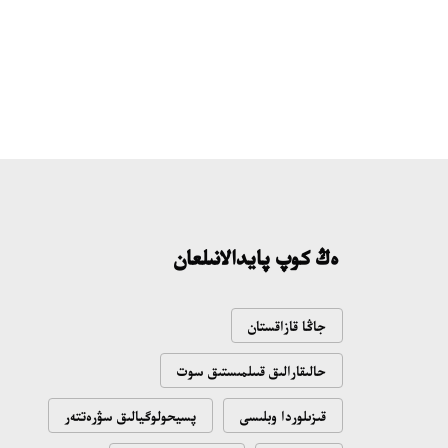
ەڭ كوپ پايدالانىلعان
جاڭا قازاقستان
حالىقارالىق قىىلمىستىق سوت
قىزىلوردا وبلىسى
پسيحولوگيالىق سۋرەتتەر